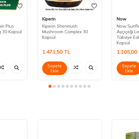
Kiperin
Now
in Plus
Kiperin Shenmush
Now Sunflo
g 30 Kapsül
Mushroom Complex 30
Ayçiçeği Le
Kapsül
Takviye Ed
Kapsül
1.471,50
TL
1.105,00
Sepete
Sepete
Ekle
Ekle