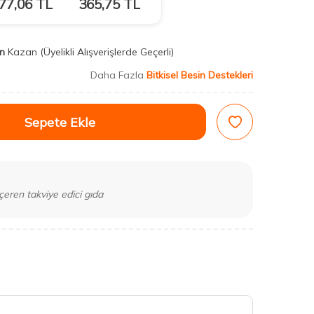
77,06
TL
365,75
TL
n
Kazan
(Üyelikli Alışverişlerde Geçerli)
Daha Fazla
Bitkisel Besin Destekleri
Sepete Ekle
çeren takviye edici gıda