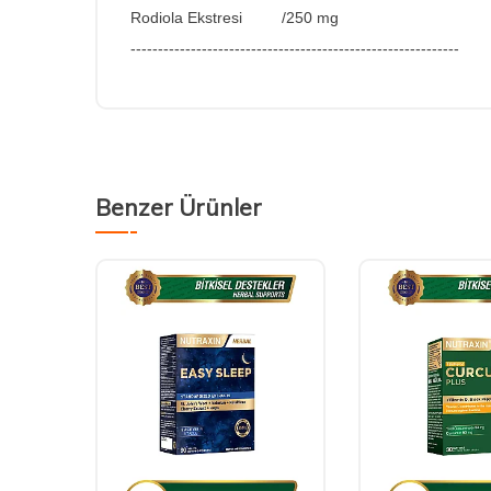
Rodiola Ekstresi /250 mg
----------------------------
--------------------------------
Benzer Ürünler