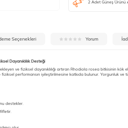
2 Adet Güneş Ürünü
deme Seçenekleri
İad
Yorum
ksel Dayanıklılık Desteği
yen ve fiziksel dayanıklılığı artıran Rhodiola rosea bitkisinin kök eks
iziksel performansın iyileştirilmesine katkıda bulunur. Yorgunluk ve t
nu destekler.
fletir.
dımcı olur.