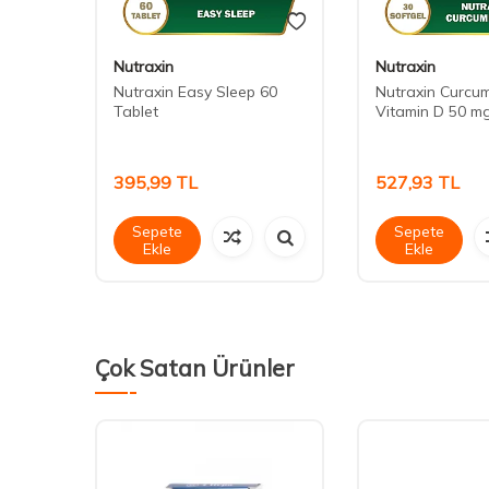
Nutraxin
Nutraxin
Nutraxin Easy Sleep 60
Nutraxin Curcum
 600
Tablet
Vitamin D 50 m
395,99
TL
527,93
TL
Sepete
Sepete
Ekle
Ekle
Çok Satan Ürünler