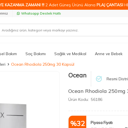
YE KAZANMA ZAMANI !!!
2 Adet Güneş Ürünü Alana
PLAJ ÇANTASI
H
rimiz
Whatsapp Destek Hattı
isel Bakım
Saç Bakımı
Sağlık ve Medikal
Anne ve Bebek
leri
Ocean Rhodiola 250mg 30 Kapsül
Ocean
Resmi Distr
Ocean Rhodiola 250mg 
Ürün Kodu:
56186
%
32
Piyasa Fiyatı