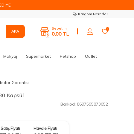
EDİYE
Kargom Nerede?
Sepetim
0
ARA
0,00
TL
0
Makyaj
Süpermarket
Petshop
Outlet
ibütör Garantisi
30 Kapsül
Barkod:
8697595873052
Satış Fiyatı
Havale Fiyatı