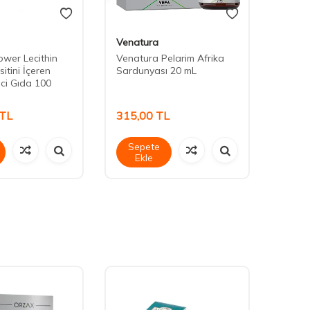
Venatura
LeeRo
wer Lecithin
Venatura Pelarim Afrika
Leero
sitini İçeren
Sardunyası 20 mL
Table
ici Gıda 100
TL
315,00
TL
990,
Sepete
Sep
Ekle
Ek