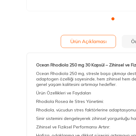
Ürün Açıklaması
Ö
Ocean Rhodiola 250 mg 30 Kapsül – Zihinsel ve Fizi
Ocean Rhodiola 250 mg, stresle başa çıkmayı destekle
adaptogen özelliği sayesinde, hem zihinsel hem de f
genel yaşam kalitesini artırmayı hedefler.
Ürün Özellikleri ve Faydaları
Rhodiola Rosea ile Stres Yönetimi:
Rhodiola, vücudun stres faktörlerine adaptasyonu
Sinir sistemini dengeleyerek zihinsel yorgunluğu hafi
Zihinsel ve Fiziksel Performansı Artırır:
Hafıza, odaklanma ve dikkat süresini artırmaya yar