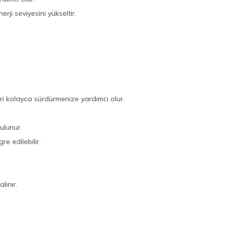
rji seviyesini yükseltir.
i kolayca sürdürmenize yardımcı olur.
ulunur.
e edilebilir.
lınır.