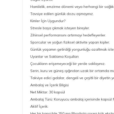
Hamilelik, emzirme dönemi veya herhangi bir sağl
Tavsiye edilen günlük dozu aşmayınız.
Kimler İçin Uygundur?
Stresle başa çıkmak isteyen bireyler.
Zihinsel performansını artırmayı hedefleyenler.
Sporcular ve yoğun fiziksel aktivite yapan kişiler.
Günlük yaşamın getirdiği yorgunluğu azaltmak iste
Uyarılar ve Saklama Koşulları
Çocukların erişemeyeceği bir yerde saklayınız.
Serin, kuru ve güneş ışığından uzak bir ortamda m
Takviye edici gıdalar, dengeli ve çeşitli bir diyetin
Ambalaj ve İçerik Bilgisi
Net Miktar: 30 kapsül
Ambalaj Türü: Koruyucu ambalaj içerisinde kapsül 
Aktif İçerik:
Her bir kapsülde 250 mg Rhodiola rosea kök ekstr