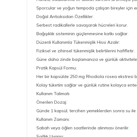
Sporcular ve yoğun tempoda çalışan bireyler için ene
Doğal Antioksidan Özellikler:
Serbest radikallerle savaşarak hücreleri korur.
Bağışıklık sisteminin güçlenmesine katkı sağlar.
Düzenli Kullanımla Tükenmişlik Hissi Azalır:
Fiziksel ve zihinsel tükenmişlik belirtilerini hafifletir.
Güne daha zinde başlamanıza ve günlük aktiviteler
Pratik Kapsül Formu:
Her bir kapsülde 250 mg Rhodiola rosea ekstresi b
Kolay tüketim sağlar ve günlük rutine kolayca entegr
Kullanım Talimatı
Önerilen Dozaj:
Günde 1 kapsül, tercihen yemeklerden sonra su ile a
Kullanım Zamanı:
Sabah veya öğlen saatlerinde alınması önerilir.
Sağlık Uyarısı: