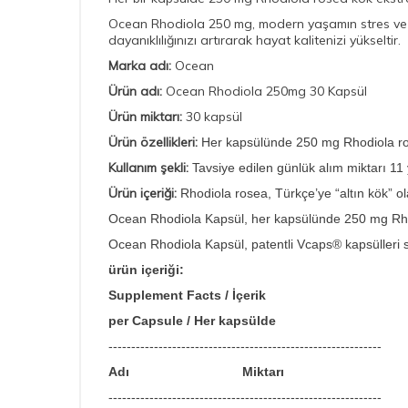
Ocean Rhodiola 250 mg, modern yaşamın stres ve yor
dayanıklılığınızı artırarak hayat kalitenizi yükseltir.
Marka adı:
Ocean
Ürün adı:
Ocean Rhodiola 250mg 30 Kapsül
Ürün miktarı:
30 kapsül
Ürün özellikleri:
Her kapsülünde 250 mg Rhodiola rose
Kullanım şekli:
Tavsiye edilen günlük alım miktarı 11 y
Ürün içeriği:
Rhodiola rosea, Türkçe’ye “altın kök” ola
Ocean Rhodiola Kapsül, her kapsülünde 250 mg Rhodio
​Ocean Rhodiola Kapsül, patentli Vcaps® kapsülleri
ürün içeriği:
Supplement Facts / İçerik
per Capsule / Her kapsülde
----------------------------
--------------------------------
Adı Miktarı
----------------------------
--------------------------------