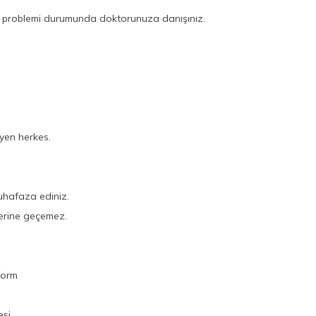
ık problemi durumunda doktorunuza danışınız.
yen herkes.
uhafaza ediniz.
 yerine geçemez.
form
esi