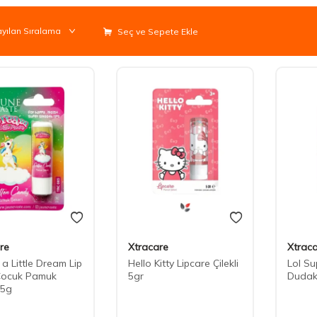
Seç ve Sepete Ekle
re
Xtracare
Xtrac
a Little Dream Lip
Hello Kitty Lipcare Çilekli
Lol Su
Çocuk Pamuk
5gr
Dudak
 5g