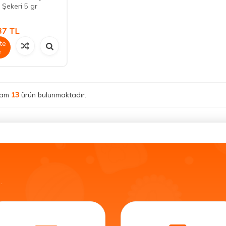
Şekeri 5 gr
37
TL
te
e
lam
13
ürün bulunmaktadır.
.