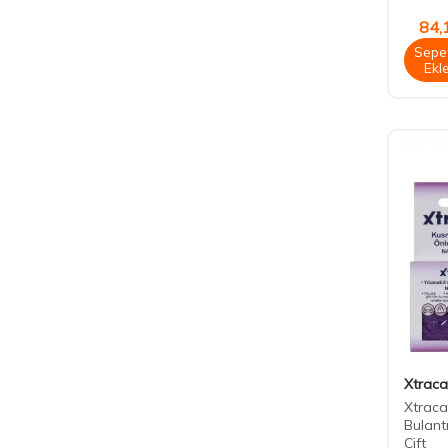
84,
Sepe
Ekl
Xtraca
Xtraca
Bulantı
Çift