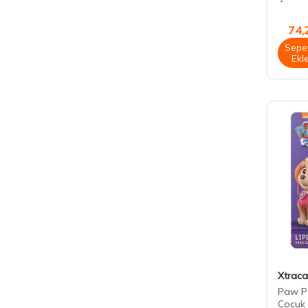
74,
Sepe
Ekl
Xtraca
Paw Pa
Çocuk