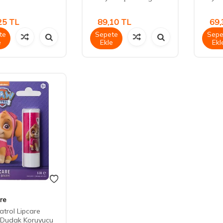
25
TL
89,10
TL
69,
te
Sepete
Sepe
e
Ekle
Ekl
re
trol Lipcare
 Dudak Koruyucu