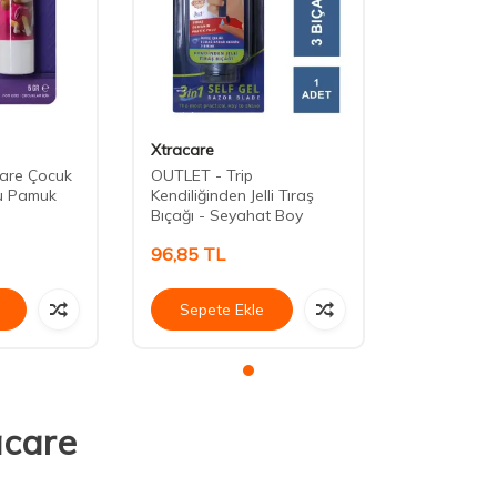
Xtracare
care Çocuk
OUTLET - Trip
u Pamuk
Kendiliğinden Jelli Tıraş
Bıçağı - Seyahat Boy
96,85
TL
Sepete Ekle
acare