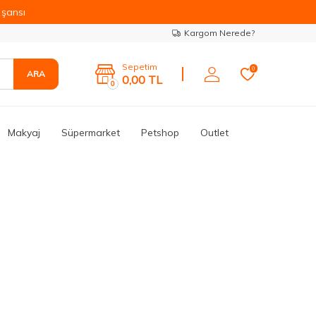
şansı
Kargom Nerede?
Sepetim
0
ARA
0,00
TL
0
Makyaj
Süpermarket
Petshop
Outlet