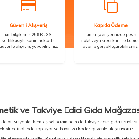
Güvenli Alışveriş
Kapıda Ödeme
Tüm bilgileriniz 256 Bit SSL
Tüm alışverişlerinizde peşin
sertifikasıyla korunmaktadır.
nakit veya kredi kartı ile kapıd
Güvenle alışveriş yapabilirsiniz.
ödeme gerçekleştirebilirsiniz.
metik ve Takviye Edici Gıda Mağazas
Biz de bu vizyonla, hem kişisel bakım hem de takviye edici gıda ürünler
ek bir çatı altında topluyor ve kapınıza kadar güvenle ulaştırıyoruz.
iğinizi tamamlayabilir, vücudunuzu desteklemek için güvenilir takviye e