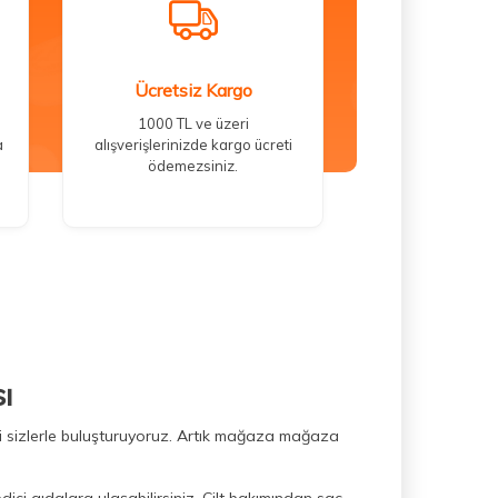
Ücretsiz Kargo
1000 TL ve üzeri
a
alışverişlerinizde kargo ücreti
ödemezsiniz.
ı
ini sizlerle buluşturuyoruz. Artık mağaza mağaza
dici gıdalara ulaşabilirsiniz. Cilt bakımından saç