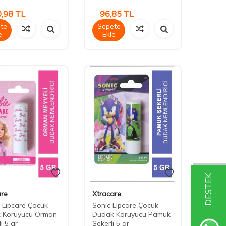
,98
TL
96,85
TL
te
Sepete
e
Ekle
DESTEK
are
Xtracare
 Lipcare Çocuk
Sonic Lipcare Çocuk
 Koruyucu Orman
Dudak Koruyucu Pamuk
i 5 gr
Şekerli 5 gr