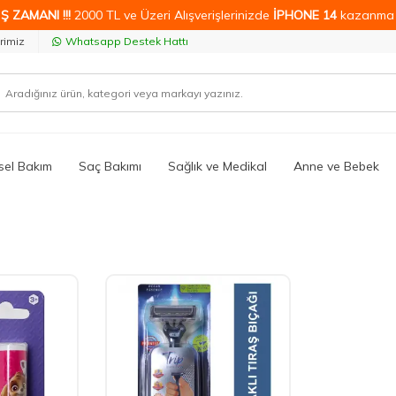
Ş ZAMANI !!!
2000 TL ve Üzeri Alışverişlerinizde
İPHONE 14
kazanma 
rimiz
Whatsapp Destek Hattı
isel Bakım
Saç Bakımı
Sağlık ve Medikal
Anne ve Bebek