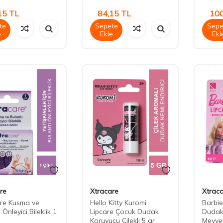
15
TL
84,15
TL
100
te
Sepete
Sepe
e
Ekle
Ekl
re
Xtracare
Xtrac
re Kusma ve
Hello Kitty Kuromi
Barbie
 Önleyici Bileklik 1
Lipcare Çocuk Dudak
Dudak
Koruyucu Çilekli 5 gr
Meyvel