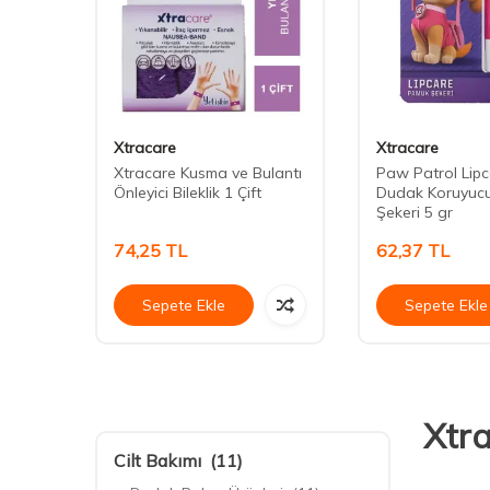
Xtracare
Xtracare
Xtracare Kusma ve Bulantı
Paw Patrol Lip
Önleyici Bileklik 1 Çift
Dudak Koruyuc
Şekeri 5 gr
74,25
TL
62,37
TL
Sepete Ekle
Sepete Ekle
Xtr
Cilt Bakımı
(11)