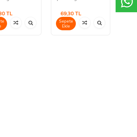
30
TL
69,30
TL
te
Sepete
e
Ekle