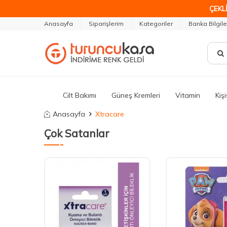
ÇEKLİ
Anasayfa
Siparişlerim
Kategoriler
Banka Bilgile
Cilt Bakımı
Güneş Kremleri
Vitamin
Kiş
Anasayfa
Xtracare
Çok Satanlar