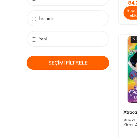
84,
Sepe
Ekl
İndirimli
Yeni
SEÇIMI FILTRELE
Xtraca
Snow 
Kiraz 