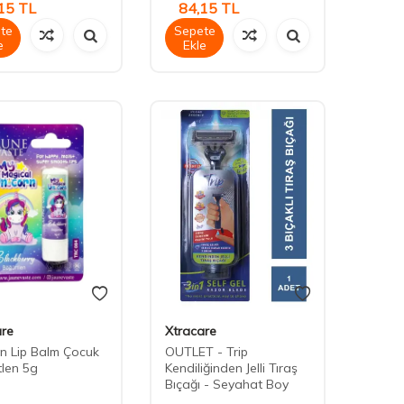
15
TL
84,15
TL
te
Sepete
e
Ekle
are
Xtracare
n Lip Balm Çocuk
OUTLET - Trip
len 5g
Kendiliğinden Jelli Tıraş
Bıçağı - Seyahat Boy