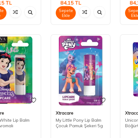
15
TL
84,15
TL
84,
te
Sepete
Sepe
e
Ekle
Ekl
re
Xtracare
Xtrac
White Lip Balm
My Little Pony Lip Balm
Unicor
Aromalı
Çocuk Pamuk Şekeri 5g
Böğürt