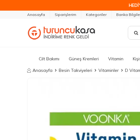
HEDİ
Anasayfa
Siparişlerim
Kategoriler
Banka Bilgile
Cilt Bakımı
Güneş Kremleri
Vitamin
Kiş
Anasayfa
Besin Takviyeleri
Vitaminler
D Vitam