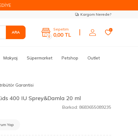
EDİYE
Kargom Nerede?
Sepetim
0
ARA
0,00
TL
0
Makyaj
Süpermarket
Petshop
Outlet
tribütör Garantisi
Kids 400 IU Sprey&Damla 20 ml
Barkod:
8683655089235
rum Yap