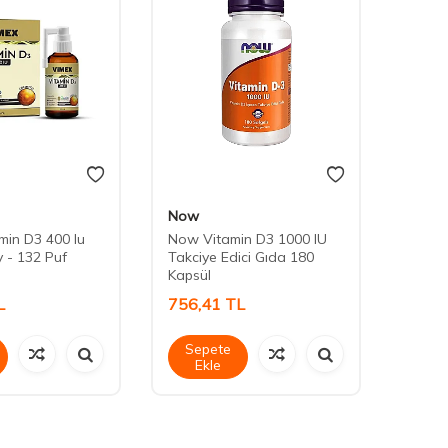
Now
Centr
min D3 400 Iu
Now Vitamin D3 1000 IU
Centr
y - 132 Puf
Takciye Edici Gıda 180
30 Ta
Kapsül
L
756,41
TL
377,
Sepete
Sep
Ekle
Ek