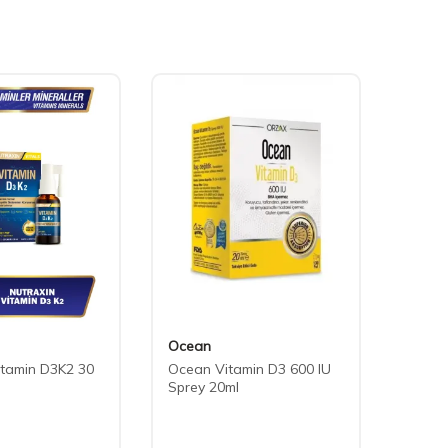
Ocean
Venat
itamin D3K2 30
Ocean Vitamin D3 600 IU
Venat
Sprey 20ml
1000 
11,25
Edici 