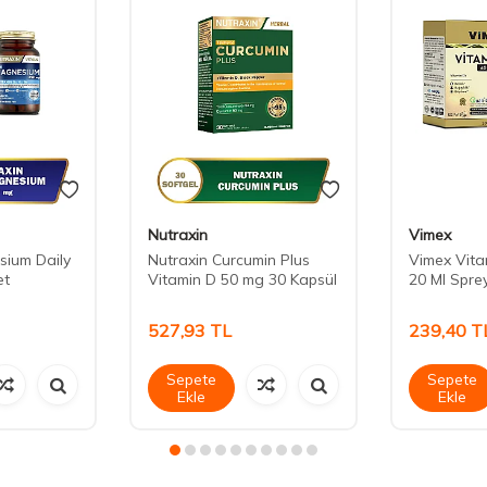
Nutraxin
Vimex
sium Daily
Nutraxin Curcumin Plus
Vimex Vita
et
Vitamin D 50 mg 30 Kapsül
20 Ml Spre
527,93
TL
239,40
T
Sepete
Sepete
Ekle
Ekle