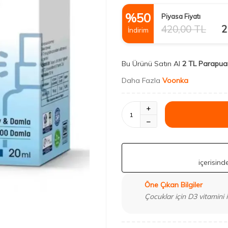
%
50
Piyasa Fiyatı
420,00
TL
2
İndirim
Bu Ürünü Satın Al
2 TL Parapua
Daha Fazla
Voonka
içerisin
Öne Çıkan Bilgiler
Çocuklar için D3 vitamini 