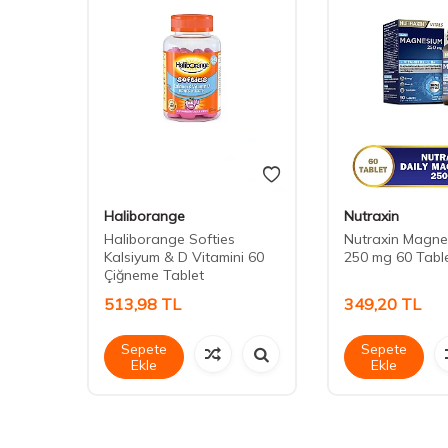
Haliborange
Nutraxin
One
Haliborange Softies
Nutraxin Magne
Kalsiyum & D Vitamini 60
250 mg 60 Tabl
Çiğneme Tablet
513,98
TL
349,20
TL
Sepete
Sepete
Ekle
Ekle