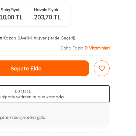
Satış Fiyatı
Havale Fiyatı
10,00
TL
203,70
TL
n
Kazan
(Üyelikli Alışverişlerde Geçerli)
Daha Fazla
D Vitaminleri
Sepete Ekle
00
:18
:08
de sipariş verirsen bugün kargoda
içeren takviye edici gıda