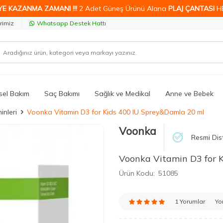
YE KAZANMA ZAMANI !!!
2 Adet Güneş Ürünü Alana
PLAJ ÇANTASI
H
rimiz
Whatsapp Destek Hattı
isel Bakım
Saç Bakımı
Sağlık ve Medikal
Anne ve Bebek
inleri
Voonka Vitamin D3 for Kids 400 IU Sprey&Damla 20 ml
Voonka
Resmi Dis
Voonka Vitamin D3 for 
Ürün Kodu:
51085
1 Yorumlar
Yo