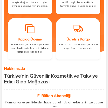
oluşturduğunuz tüm siparişler
sertifikasıyla korunmaktadır.
aynı gün kargoya verilmektedir.
Güvenle alışveriş yapabilirsiniz.
Kapıda Ödeme
Ücretsiz Kargo
Tüm alışverişlerinizde peşin nakit
1000 TL ve üzeri alışverişlerinizde
veya kredi kartı ile kapıda ödeme
kargo ücreti ödemezsiniz.
gerçekleştirebilirsiniz.
Hakkımızda
Türkiye’nin Güvenilir Kozmetik ve Takviye
Edici Gıda Mağazası
Güzellik, sağlık ve iyi hissetmek herkesin hakkı! Biz de bu vizyonla, hem
kişisel bakım hem de takviye edici gıda ürünlerini sizlerle
E-Bülten Aboneliği
buluşturuyoruz. Artık mağaza mağaza dolaşmanıza gerek yok;
Kampanya ve yeniliklerden haberdar olmak için e-bültenimize abone
ihtiyacınız olan her şeyi tek bir çatı altında topluyor ve kapınıza kadar
olun!