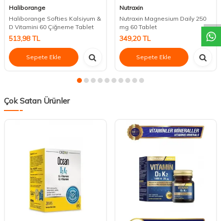
DESTEK
Haliborange
Nutraxin
Haliborange Softies Kalsiyum &
Nutraxin Magnesium Daily 250
D Vitamini 60 Çiğneme Tablet
mg 60 Tablet
513,98
TL
349,20
TL
Sepete Ekle
Sepete Ekle
Çok Satan Ürünler