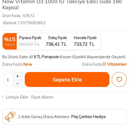
Now Vitamin D3 1000 IU Takciye Edici Gıda 180
Kapsül
Ürün Kodu:
63572
Barkod:
733739003652
Piyasa Fiyatı
Satış Fiyatı
Havale Fiyatı
%
15
889,90
TL
756,41
TL
733,72
TL
İndirim
Bu Ürünü Satın Al
8 TL Parapuan
Kazan
(Üyelikli Alışverişlerde Geçerli)
Now
D Vitaminleri
Daha Fazla
Daha Fazla
Sepete Ekle
Listeye Ekle
Fiyat Alarmı
2 Adet Güneş Ürünü Alanlara
Plaj Çantası Hediye