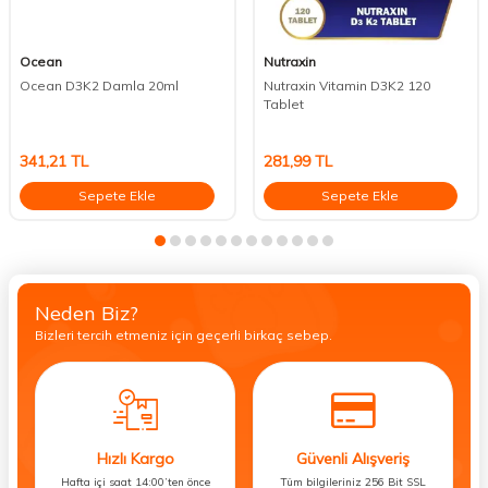
Ocean
Nutraxin
Ocean D3K2 Damla 20ml
Nutraxin Vitamin D3K2 120
Tablet
341,21
TL
281,99
TL
Sepete Ekle
Sepete Ekle
Neden Biz?
Bizleri tercih etmeniz için geçerli birkaç sebep.
Hızlı Kargo
Güvenli Alışveriş
Hafta içi saat 14:00’ten önce
Tüm bilgileriniz 256 Bit SSL