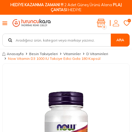
HEDİYE KAZANMA ZAMANI !!!
2 Adet Güneş Ürünü Alana
PLAJ
ÇANTASI
HEDİYE
0
0
ARA
Anasayfa
Besin Takviyeleri
Vitaminler
D Vitaminleri
Now Vitamin D3 1000 IU Takciye Edici Gıda 180 Kapsül