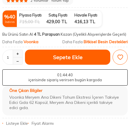
2 Yorumlar
Yorum Yap
Piyasa Fiyatı
Satış Fiyatı
Havale Fiyatı
%
40
715,00
TL
429,00
TL
416,13
TL
İndirim
Bu Ürünü Satın Al
4 TL Parapuan
Kazan
(Üyelikli Alışverişlerde Geçerli)
Voonka
Bitkisel Besin Destekleri
Daha Fazla
Daha Fazla
Sepete Ekle
01
:44
:39
içerisinde sipariş verirsen bugün kargoda
Öne Çıkan Bilgiler
Voonka Meryem Ana Dikeni Tohum Ekstresi İçeren Takviye
Edici Gıda 62 Kapsül, Meryem Ana Dikeni içerikli takviye
edici gıda.
Listeye Ekle
Fiyat Alarmı