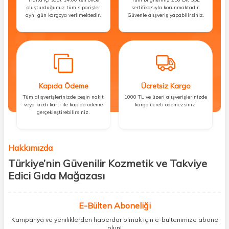
oluşturduğunuz tüm siparişler
sertifikasıyla korunmaktadır.
aynı gün kargoya verilmektedir.
Güvenle alışveriş yapabilirsiniz.
Kapıda Ödeme
Ücretsiz Kargo
Tüm alışverişlerinizde peşin nakit
1000 TL ve üzeri alışverişlerinizde
veya kredi kartı ile kapıda ödeme
kargo ücreti ödemezsiniz.
gerçekleştirebilirsiniz.
Hakkımızda
Türkiye’nin Güvenilir Kozmetik ve Takviye
Edici Gıda Mağazası
Güzellik, sağlık ve iyi hissetmek herkesin hakkı! Biz de bu vizyonla, hem
kişisel bakım hem de takviye edici gıda ürünlerini sizlerle
E-Bülten Aboneliği
buluşturuyoruz. Artık mağaza mağaza dolaşmanıza gerek yok;
Kampanya ve yeniliklerden haberdar olmak için e-bültenimize abone
ihtiyacınız olan her şeyi tek bir çatı altında topluyor ve kapınıza kadar
olun!