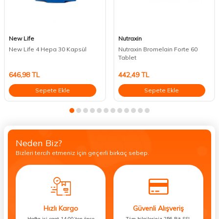
New Life
Nutraxin
New Life 4 Hepa 30 Kapsül
Nutraxin Bromelain Forte 60
Tablet
646,98
TL
442,49
TL
Sepete Ekle
Sepete Ekle
Neden Biz?
Bizleri tercih etmeniz için geçerli birkaç sebep.
Hızlı Kargo
Güvenli Alışveriş
Hafta içi saat 14:00’ten önce
Tüm bilgileriniz 256 Bit SSL