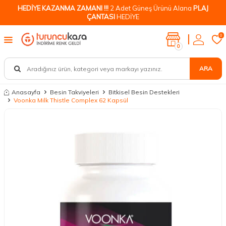
HEDİYE KAZANMA ZAMANI !!!
2 Adet Güneş Ürünü Alana
PLAJ
ÇANTASI
HEDİYE
0
0
ARA
Anasayfa
Besin Takviyeleri
Bitkisel Besin Destekleri
Voonka Milk Thistle Complex 62 Kapsül