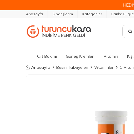
HEDİ
Anasayfa
Siparişlerim
Kategoriler
Banka Bilgile
Cilt Bakımı
Güneş Kremleri
Vitamin
Kiş
Anasayfa
Besin Takviyeleri
Vitaminler
C Vitam