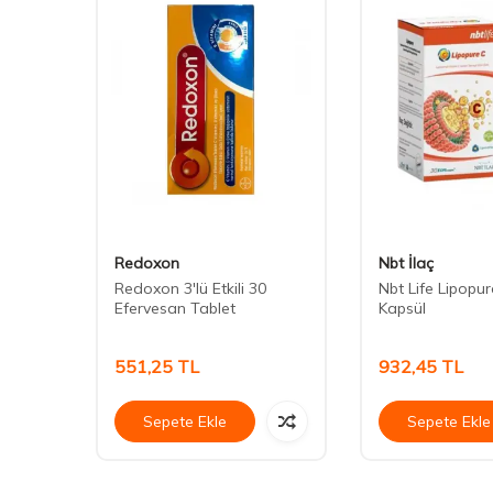
Redoxon
Nbt İlaç
n C
Redoxon 3'lü Etkili 30
Nbt Life Lipopur
Efervesan Tablet
Kapsül
551,25
TL
932,45
TL
Sepete Ekle
Sepete Ekle