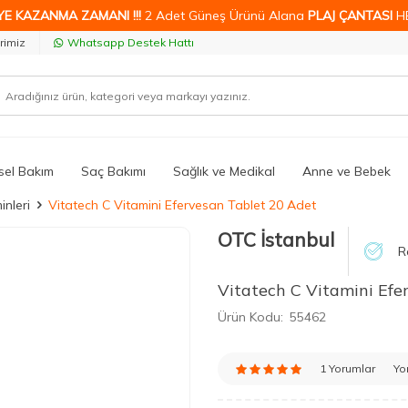
YE KAZANMA ZAMANI !!!
2 Adet Güneş Ürünü Alana
PLAJ ÇANTASI
H
rimiz
Whatsapp Destek Hattı
isel Bakım
Saç Bakımı
Sağlık ve Medikal
Anne ve Bebek
inleri
Vitatech C Vitamini Efervesan Tablet 20 Adet
OTC İstanbul
R
Vitatech C Vitamini Efe
Ürün Kodu:
55462
1 Yorumlar
Yo