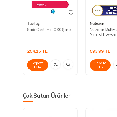
Tabilaç
Nutraxin
agen
SadeC Vitamin C 30 Şase
Nutraxin Multivi
,85 gr
Mineral Powder
254,15
TL
593,99
TL
Sepete
Sepete
Ekle
Ekle
Çok Satan Ürünler