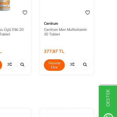
Centrum
Dermo
s Üçlü Etki 20
Centrum Men Multivitamin
Nutra
Tablet
30 Tablet
Compl
L
377,97
TL
1.19
Sepete
Sep
Ekle
Ek
DESTEK