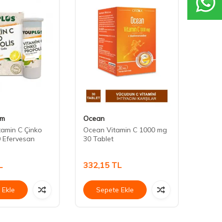
im
Ocean
Redo
tamin C Çinko
Ocean Vitamin C 1000 mg
Redox
0 Efervesan
30 Tablet
mg 15
L
332,15
TL
269,
 Ekle
Sepete Ekle
Se