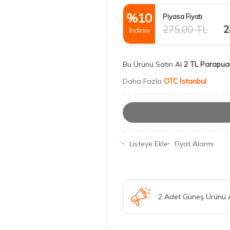
%
10
Piyasa Fiyatı
275,00
TL
2
İndirim
Bu Ürünü Satın Al
2 TL Parapua
Daha Fazla
OTC İstanbul
Listeye Ekle
Fiyat Alarmı
2 Adet Güneş Ürünü