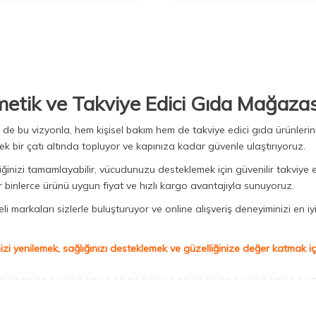
metik ve Takviye Edici Gıda Mağazas
Biz de bu vizyonla, hem kişisel bakım hem de takviye edici gıda ürünler
ek bir çatı altında topluyor ve kapınıza kadar güvenle ulaştırıyoruz.
iğinizi tamamlayabilir, vücudunuzu desteklemek için güvenilir takviye e
binlerce ürünü uygun fiyat ve hızlı kargo avantajıyla sunuyoruz.
 markaları sizlerle buluşturuyor ve online alışveriş deneyiminizi en iyi 
izi yenilemek, sağlığınızı desteklemek ve güzelliğinize değer katmak için