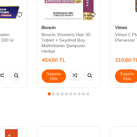
Bioxcin
Vimex
tamin
Bioxcin Womens Hair 30
Vimex C Plu
 300 Gr
Tablet + Seyahat Boy
Efervesan 
Multivitamin Şampuan
Hediye
454,50
TL
310,60
T
Sepete
Sepete
Ekle
Ekle