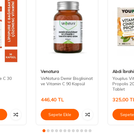
Venatura
Abdi İbrah
e C 30
VeNatura Demir Bisglisinat
Youplus Vi
ve Vitamin C 90 Kapsül
Propolis 2
Tablet
446,40
TL
325,00
T
Sepete Ekle
Sepete