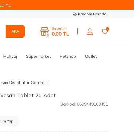
EDİYE
Kargom Nerede?
Sepetim
0
ARA
0,00
TL
0
Makyaj
Süpermarket
Petshop
Outlet
esmi Distribütör Garantisi
rvesan Tablet 20 Adet
Barkod:
8699449100451
rum Yap