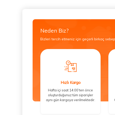
Neden Biz?
Bizleri tercih etmeniz için geçerli birkaç sebep
Hızlı Kargo
Hafta içi saat 14:00’ten önce
oluşturduğunuz tüm siparişler
aynı gün kargoya verilmektedir.