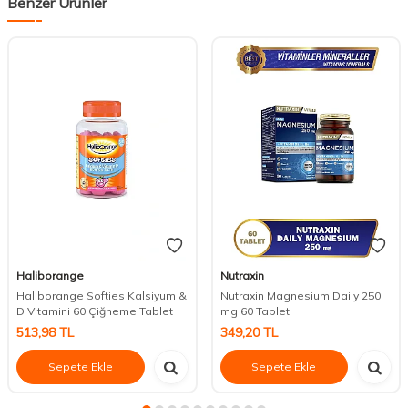
Benzer Ürünler
Haliborange
Nutraxin
Haliborange Softies Kalsiyum &
Nutraxin Magnesium Daily 250
D Vitamini 60 Çiğneme Tablet
mg 60 Tablet
513,98
TL
349,20
TL
Sepete Ekle
Sepete Ekle