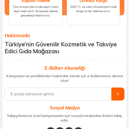
Kapıda Ödeme
Ücretsiz Kargo
Tüm alışverişlerinizde peşin nakit
1000 TL ve üzeri alışverişlerinizde
veya kredi kartı ile kapıda ödeme
kargo ücreti ödemezsiniz.
gerçekleştirebilirsiniz.
Hakkımızda
Türkiye’nin Güvenilir Kozmetik ve Takviye
Edici Gıda Mağazası
Güzellik, sağlık ve iyi hissetmek herkesin hakkı! Biz de bu vizyonla, hem
kişisel bakım hem de takviye edici gıda ürünlerini sizlerle
E-Bülten Aboneliği
buluşturuyoruz. Artık mağaza mağaza dolaşmanıza gerek yok;
Kampanya ve yeniliklerden haberdar olmak için e-bültenimize abone
ihtiyacınız olan her şeyi tek bir çatı altında topluyor ve kapınıza kadar
olun!
güvenle ulaştırıyoruz.
%100 orijinal kozmetik ve sağlık ürünleriyle güzelliğinizi tamamlayabilir,
vücudunuzu desteklemek için güvenilir takviye edici gıdalara
ulaşabilirsiniz. Cilt bakımından saç bakımına, makyajdan vitamin ve
Sosyal Medya
minerallere kadar binlerce ürünü uygun fiyat ve hızlı kargo avantajıyla
sunuyoruz.
Takipçilerimize özel kampanyalar için sosyal medyadan bizleri takip
edin.
Müşteri memnuniyetini ön planda tutarak, en kaliteli markaları sizlerle