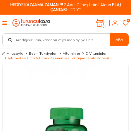
HEDİYE KAZANMA ZAMANI !!!
2 Adet Güneş Ürünü Alana
PLAJ
ÇANTASI
HEDİYE
0
0
ARA
Anasayfa
Besin Takviyeleri
Vitaminler
D Vitaminleri
Vitabiotics Ultra Vitamin D Gummies 50 Çiğnenebilir Kapsül