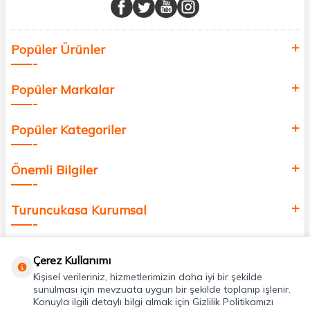
buluşturuyor ve online alışveriş deneyiminizi en iyi hale getiriyoruz.
Sağlık, güzellik ve iyi yaşam için aradığınız her şey burada!
Siz de kendinizi yenilemek, sağlığınızı desteklemek ve güzelliğinize
Popüler Ürünler
değer katmak için bize katılın!
Popüler Markalar
Popüler Kategoriler
Önemli Bilgiler
Turuncukasa Kurumsal
Hızlı Erişim
Çerez Kullanımı
Kişisel verileriniz, hizmetlerimizin daha iyi bir şekilde
Uygulamalarımız
sunulması için mevzuata uygun bir şekilde toplanıp işlenir.
Konuyla ilgili detaylı bilgi almak için Gizlilik Politikamızı