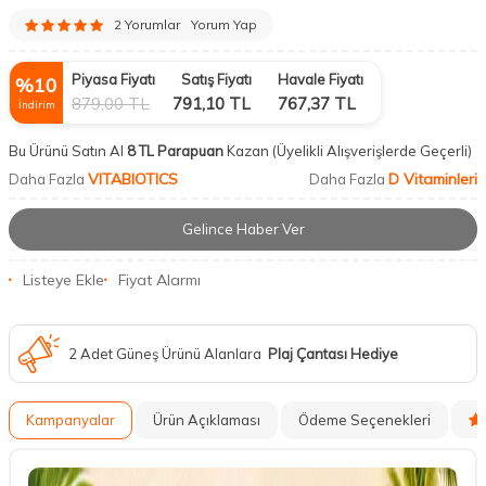
2 Yorumlar
Yorum Yap
Piyasa Fiyatı
Satış Fiyatı
Havale Fiyatı
%
10
879,00
TL
791,10
TL
767,37
TL
İndirim
Bu Ürünü Satın Al
8 TL Parapuan
Kazan
(Üyelikli Alışverişlerde Geçerli)
VITABIOTICS
D Vitaminleri
Daha Fazla
Daha Fazla
Gelince Haber Ver
Listeye Ekle
Fiyat Alarmı
2 Adet Güneş Ürünü Alanlara
Plaj Çantası Hediye
Kampanyalar
Ürün Açıklaması
Ödeme Seçenekleri