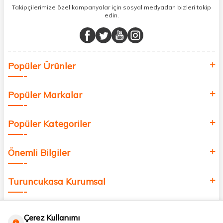
sunuyoruz.
Takipçilerimize özel kampanyalar için sosyal medyadan bizleri takip
edin.
Müşteri memnuniyetini ön planda tutarak, en kaliteli markaları sizlerle
buluşturuyor ve online alışveriş deneyiminizi en iyi hale getiriyoruz.
Sağlık, güzellik ve iyi yaşam için aradığınız her şey burada!
Siz de kendinizi yenilemek, sağlığınızı desteklemek ve güzelliğinize
Popüler Ürünler
değer katmak için bize katılın!
Popüler Markalar
Popüler Kategoriler
Önemli Bilgiler
Turuncukasa Kurumsal
Hızlı Erişim
Çerez Kullanımı