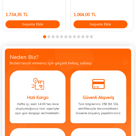
1.734,35
TL
1.064,00
TL
Sepete Ekle
Sepete Ekle
Neden Biz?
Bizleri tercih etmeniz için geçerli birkaç sebep.
Hızlı Kargo
Güvenli Alışveriş
Hafta içi saat 14:00’ten önce
Tüm bilgileriniz 256 Bit SSL
oluşturduğunuz tüm siparişler
sertifikasıyla korunmaktadır.
aynı gün kargoya verilmektedir.
Güvenle alışveriş yapabilirsiniz.