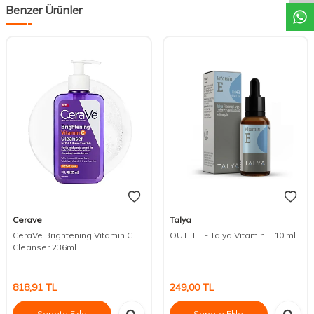
Benzer Ürünler
Cerave
Talya
CeraVe Brightening Vitamin C
OUTLET - Talya Vitamin E 10 ml
Cleanser 236ml
818,91
TL
249,00
TL
Sepete Ekle
Sepete Ekle