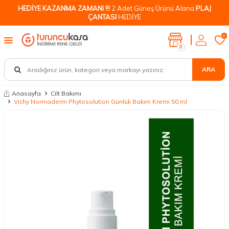
HEDİYE KAZANMA ZAMANI !!!
2 Adet Güneş Ürünü Alana
PLAJ
ÇANTASI
HEDİYE
0
0
ARA
Anasayfa
Cilt Bakımı
Vichy Normaderm Phytosolution Günlük Bakım Kremi 50 ml