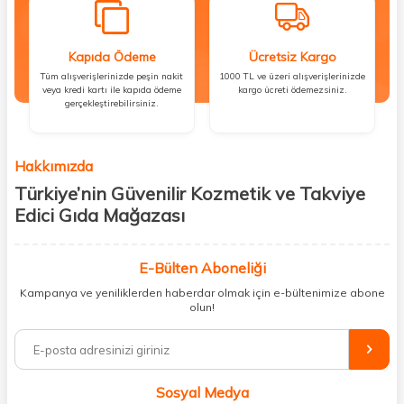
Kapıda Ödeme
Ücretsiz Kargo
Tüm alışverişlerinizde peşin nakit
1000 TL ve üzeri alışverişlerinizde
veya kredi kartı ile kapıda ödeme
kargo ücreti ödemezsiniz.
gerçekleştirebilirsiniz.
Hakkımızda
Türkiye’nin Güvenilir Kozmetik ve Takviye
Edici Gıda Mağazası
Güzellik, sağlık ve iyi hissetmek herkesin hakkı! Biz de bu vizyonla, hem
kişisel bakım hem de takviye edici gıda ürünlerini sizlerle
E-Bülten Aboneliği
buluşturuyoruz. Artık mağaza mağaza dolaşmanıza gerek yok;
Kampanya ve yeniliklerden haberdar olmak için e-bültenimize abone
ihtiyacınız olan her şeyi tek bir çatı altında topluyor ve kapınıza kadar
olun!
güvenle ulaştırıyoruz.
%100 orijinal kozmetik ve sağlık ürünleriyle güzelliğinizi tamamlayabilir,
vücudunuzu desteklemek için güvenilir takviye edici gıdalara
ulaşabilirsiniz. Cilt bakımından saç bakımına, makyajdan vitamin ve
Sosyal Medya
minerallere kadar binlerce ürünü uygun fiyat ve hızlı kargo avantajıyla