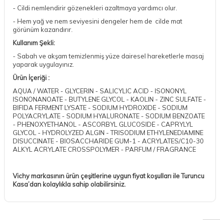
- Cildi nemlendirir gözenekleri azaltmaya yardımcı olur.
- Hem yağ ve nem seviyesini dengeler hem de cilde mat
görünüm kazandırır.
Kullanım Şekli:
- Sabah ve akşam temizlenmiş yüze dairesel hareketlerle masaj
yaparak uygulayınız.
Ürün İçeriği :
AQUA / WATER - GLYCERIN - SALICYLIC ACID - ISONONYL
ISONONANOATE - BUTYLENE GLYCOL - KAOLIN - ZINC SULFATE -
BIFIDA FERMENT LYSATE - SODIUM HYDROXIDE - SODIUM
POLYACRYLATE - SODIUM HYALURONATE - SODIUM BENZOATE
- PHENOXYETHANOL - ASCORBYL GLUCOSIDE - CAPRYLYL
GLYCOL - HYDROLYZED ALGIN - TRISODIUM ETHYLENEDIAMINE
DISUCCINATE - BIOSACCHARIDE GUM-1 - ACRYLATES/C10-30
ALKYL ACRYLATE CROSSPOLYMER - PARFUM / FRAGRANCE
Vichy markasının ürün çeşitlerine uygun fiyat koşulları ile Turuncu
Kasa’dan kolaylıkla sahip olabilirsiniz.
DESTEK