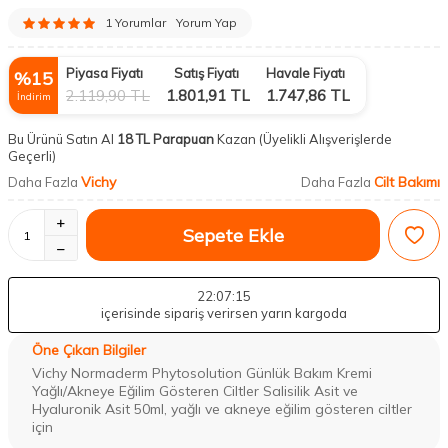
1 Yorumlar
Yorum Yap
Piyasa Fiyatı
Satış Fiyatı
Havale Fiyatı
%
15
2.119,90
TL
1.801,91
TL
1.747,86
TL
İndirim
Bu Ürünü Satın Al
18 TL Parapuan
Kazan
(Üyelikli Alışverişlerde
Geçerli)
Vichy
Cilt Bakımı
Daha Fazla
Daha Fazla
Sepete Ekle
22
:07
:14
içerisinde sipariş verirsen yarın kargoda
Öne Çıkan Bilgiler
Vichy Normaderm Phytosolution Günlük Bakım Kremi
Yağlı/Akneye Eğilim Gösteren Ciltler Salisilik Asit ve
Hyaluronik Asit 50ml, yağlı ve akneye eğilim gösteren ciltler
için