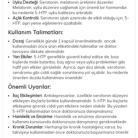
Uyku Desteği
: Serotonin, melatonin üretimini düzenler.
Melatonin, uyku düzenini sağlamak için önemli bir hormondur,
bu nedenle 5-HTP, uyku kalitesini artırabilir.
Açlık Kontrolü
: Serotonin iştah üzerinde de etkili olduğu için, 5-
HTP, aşırı yeme eğilimlerini azaltabilir.
Kullanım Talimatları:
Dozaj
: Genellikle günde 1 kapsül önerilmektedir, ancak
kullanmadan önce ürün etiketindeki talimatlar ve doktor
tavsiyesi dikkate alınmalıdır.
Yan Etkiler
: 5-HTP genellikle güvenli kabul edilse de, bazı
kişilerde mide bulantısı, baş ağrısı veya uyku problemleri gibi
hafif yan etkiler görülebilir. Ayrıca, aşırı doz almak, serotonin
sendromu gibi ciddi sağlık sorunlarına yol açabilir, bu nedenle
önerilen dozda kullanılması önemlidir.
Önemli Uyarılar:
İlaç Etkileşimleri
: Antidepresanlar, özellikle serotonin düzeyini
etkileyen ilaçlarla birlikte kullanılmamalıdır. 5-HTP, bu ilaçlarla
etkileşime girerek ciddi yan etkilere neden olabilir. Bu yüzden
5-HTP kullanmadan önce doktorunuza danışmalısınız.
Hamilelik ve Emzirme
: Hamilelik ve emzirme döneminde
kullanımı konusunda doktorunuza danışmanız gerekmektedir.
Kronik Durumlar
: Herhangi bir kronik hastalığınız varsa, bu
takviyeyi kullanmadan önce doktorunuza başvurmanız önerilir.