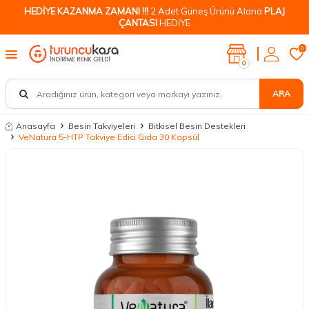
HEDİYE KAZANMA ZAMANI !!!
2 Adet Güneş Ürünü Alana
PLAJ
ÇANTASI
HEDİYE
0
0
ARA
Anasayfa
Besin Takviyeleri
Bitkisel Besin Destekleri
VeNatura 5-HTP Takviye Edici Gıda 30 Kapsül