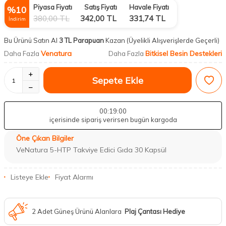
Piyasa Fiyatı
Satış Fiyatı
Havale Fiyatı
%
10
380,00
TL
342,00
TL
331,74
TL
İndirim
Bu Ürünü Satın Al
3 TL Parapuan
Kazan
(Üyelikli Alışverişlerde Geçerli)
Venatura
Bitkisel Besin Destekleri
Daha Fazla
Daha Fazla
Sepete Ekle
00
:18
:59
içerisinde sipariş verirsen bugün kargoda
Öne Çıkan Bilgiler
VeNatura 5-HTP Takviye Edici Gıda 30 Kapsül
Listeye Ekle
Fiyat Alarmı
2 Adet Güneş Ürünü Alanlara
Plaj Çantası Hediye