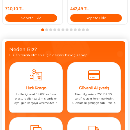
710,10
TL
442,49
TL
Sepete Ekle
Sepete Ekle
Neden Biz?
Bizleri tercih etmeniz için geçerli birkaç sebep.
Hızlı Kargo
Güvenli Alışveriş
Hafta içi saat 14:00’ten önce
Tüm bilgileriniz 256 Bit SSL
oluşturduğunuz tüm siparişler
sertifikasıyla korunmaktadır.
aynı gün kargoya verilmektedir.
Güvenle alışveriş yapabilirsiniz.