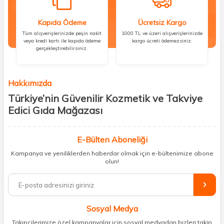
Kapıda Ödeme
Ücretsiz Kargo
Tüm alışverişlerinizde peşin nakit
1000 TL ve üzeri alışverişlerinizde
veya kredi kartı ile kapıda ödeme
kargo ücreti ödemezsiniz.
gerçekleştirebilirsiniz.
Hakkımızda
Türkiye’nin Güvenilir Kozmetik ve Takviye
Edici Gıda Mağazası
Güzellik, sağlık ve iyi hissetmek herkesin hakkı! Biz de bu vizyonla, hem
kişisel bakım hem de takviye edici gıda ürünlerini sizlerle
E-Bülten Aboneliği
buluşturuyoruz. Artık mağaza mağaza dolaşmanıza gerek yok;
Kampanya ve yeniliklerden haberdar olmak için e-bültenimize abone
ihtiyacınız olan her şeyi tek bir çatı altında topluyor ve kapınıza kadar
olun!
güvenle ulaştırıyoruz.
%100 orijinal kozmetik ve sağlık ürünleriyle güzelliğinizi tamamlayabilir,
vücudunuzu desteklemek için güvenilir takviye edici gıdalara
ulaşabilirsiniz. Cilt bakımından saç bakımına, makyajdan vitamin ve
Sosyal Medya
minerallere kadar binlerce ürünü uygun fiyat ve hızlı kargo avantajıyla
sunuyoruz.
Takipçilerimize özel kampanyalar için sosyal medyadan bizleri takip