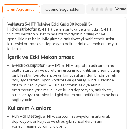
Yorum
Ürün Açıklaması
Ödeme Seçenekleri
VeNatura 5-HTP Takviye Edici Gıda 30 Kapsül
,
5-
Hidroksitriptofan
(5-HTP) içeren bir takviye ürünüdür. 5-HTP,
vücutta serotonin üretiminde rol oynayan bir bileşiktir ve
genellikle ruh halini iyileştirmek, anksiyeteyi hafifletmek, uyku
kalitesini artırmak ve depresyon belirtilerini azaltmak amacıyla
kullanılır.
İçerik ve Etki Mekanizması:
5-Hidroksitriptofan (5-HTP)
: 5-HTP, triptofan adlı bir amino
asitten türetilen ve serotonin üretiminde kritik bir öneme sahip
bir bileşiktir. Serotonin, beyin kimyasallarından biridir ve ruh
hali, uyku düzeni, iştah kontrolü ve genel iyilik hali üzerinde
önemli bir rol oynar. 5-HTP, serotonin seviyelerinin
artırılmasına yardımcı olur ve bu da depresyon, anksiyete,
stres ve uyku problemleri gibi durumların hafifletilmesine katkı
sağlayabilir.
Kullanım Alanları:
Ruh Hali Desteği
: 5-HTP, serotonin seviyelerini artırarak
depresyon, anksiyete ve stres gibi ruhsal durumların
yönetilmesine yardımcı olabilir.