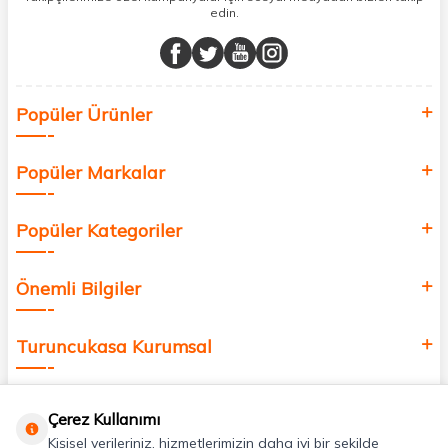
edin.
Müşteri memnuniyetini ön planda tutarak, en kaliteli markaları sizlerle
buluşturuyor ve online alışveriş deneyiminizi en iyi hale getiriyoruz.
Sağlık, güzellik ve iyi yaşam için aradığınız her şey burada!
Siz de kendinizi yenilemek, sağlığınızı desteklemek ve güzelliğinize
Popüler Ürünler
değer katmak için bize katılın!
Popüler Markalar
Popüler Kategoriler
Önemli Bilgiler
Turuncukasa Kurumsal
Hızlı Erişim
Çerez Kullanımı
Kişisel verileriniz, hizmetlerimizin daha iyi bir şekilde