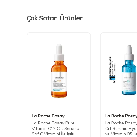
Çok Satan Ürünler
S
La Roche Posay
La Roche Posa
ct
La Roche Posay Pure
La Roche Posay
 Ampul
Vitamin C12 Cilt Serumu
Cilt Serumu Hyal
Saf C Vitamini İle Işıltı
ve Vitamin B5 il