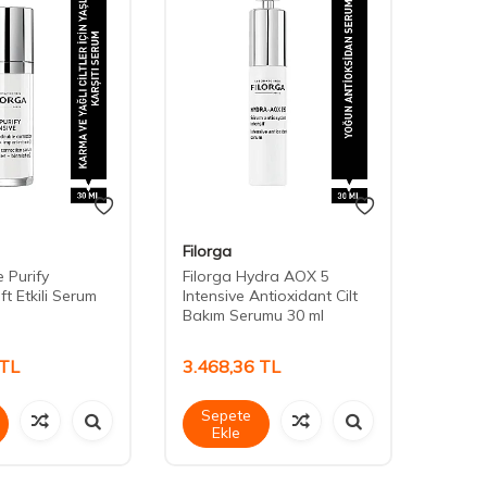
Filorga
Filorg
 Purify
Filorga Hydra AOX 5
Filorg
ft Etkili Serum
Intensive Antioxidant Cilt
5XP S
Bakım Serumu 30 ml
TL
3.468,36
TL
3.88
Sepete
Sep
Ekle
Ek