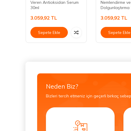
Veren Antioksidan Serum
Nemlendirme ve
30ml
Dolgunlaştırma
3.059,92
TL
3.059,92
TL
Sepete Ekle
Sepete Ekle
Neden Biz?
Bizleri tercih etmeniz için geçerli birkaç sebep