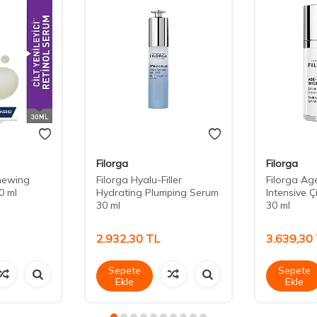
Filorga
Filorga
newing
Filorga Hyalu-Filler
Filorga Age
0 ml
Hydrating Plumping Serum
Intensive Çi
30 ml
30 ml
2.932,30
TL
3.639,30
Sepete
Sepete
Ekle
Ekle