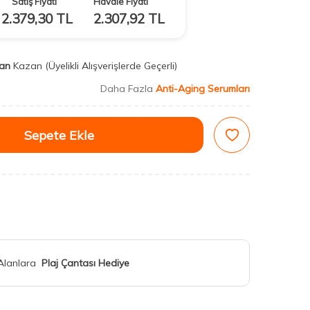
Satış Fiyatı
Havale Fiyatı
2.379,30
TL
2.307,92
TL
an
Kazan
(Üyelikli Alışverişlerde Geçerli)
Daha Fazla
Anti-Aging Serumları
Sepete Ekle
 Alanlara
Plaj Çantası Hediye