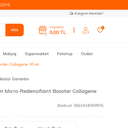
EDİYE
Kargom Nerede?
Sepetim
0
ARA
0,00
TL
0
Makyaj
Süpermarket
Petshop
Outlet
ster Collagene 30 ml
ibütör Garantisi
m Micro-Redensifiant Booster Collagene
Barkod:
3661434009976