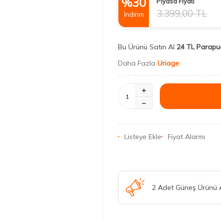
%
30
Piyasa Fiyatı
3.399,00
TL
İndirim
Bu Ürünü Satın Al
24 TL Parapu
Daha Fazla
Uriage
Listeye Ekle
Fiyat Alarmı
2 Adet Güneş Ürünü