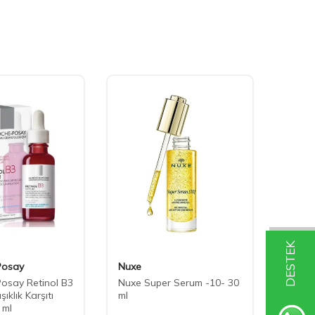
DESTEK
Posay
Nuxe
Allde
osay Retinol B3
Nuxe Super Serum -10- 30
Allde
şıklık Karşıtı
ml
Cilt C
 ml