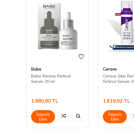
Babe
Cerave
Babe Renew Retinal
Cerave Skin Re
Serum 30 ml
Retinol Serum 3
ü 15
1.980,90
TL
1.619,92
TL
Sepete
Sepete
Ekle
Ekle