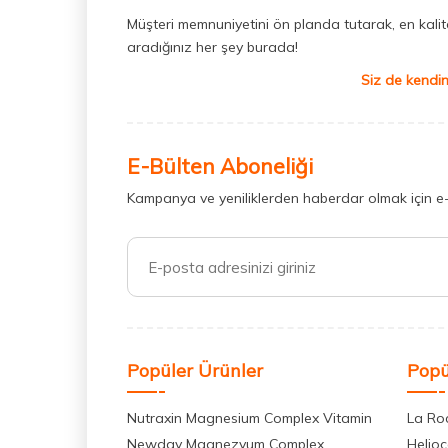
Müşteri memnuniyetini ön planda tutarak, en kaliteli
aradığınız her şey burada!
Siz de kendin
E-Bülten Aboneliği
Kampanya ve yeniliklerden haberdar olmak için e
Popüler Ürünler
Popü
Nutraxin Magnesium Complex Vitamin
La Ro
Newday Magnezyum Complex
Helio