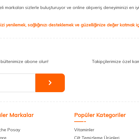
 markaları sizlerle buluşturuyor ve online alışveriş deneyiminizi en iyi 
izi yenilemek, sağlığınızı desteklemek ve güzelliğinize değer katmak için
-bültenimize abone olun!
Takipçilerimize özel ka
ler Markalar
Popüler Kategoriler
che Posay
Vitaminler
care
Cilt Temizleme Ürünleri