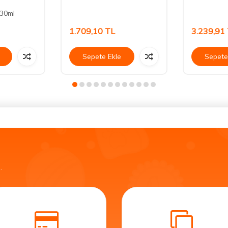
 30ml
1.709,10
TL
3.239,91
Sepete Ekle
Sepete
.