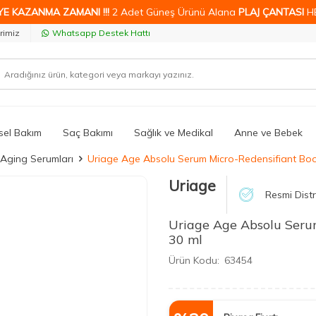
YE KAZANMA ZAMANI !!!
2 Adet Güneş Ürünü Alana
PLAJ ÇANTASI
H
rimiz
Whatsapp Destek Hattı
isel Bakım
Saç Bakımı
Sağlık ve Medikal
Anne ve Bebek
-Aging Serumları
Uriage Age Absolu Serum Micro-Redensifiant Boo
Uriage
Resmi Distr
Uriage Age Absolu Seru
30 ml
Ürün Kodu:
63454