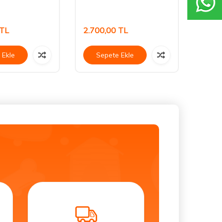
TL
2.700,00
TL
232,
 Ekle
Sepete Ekle
Se