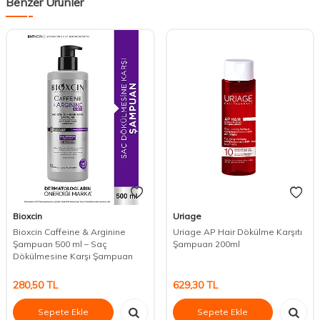
Benzer Ürünler
Bioxcin
Uriage
Bioxcin Caffeine & Arginine
Uriage AP Hair Dökülme Karşıtı
Şampuan 500 ml – Saç
Şampuan 200ml
Dökülmesine Karşı Şampuan
280,50
TL
629,30
TL
Sepete Ekle
Sepete Ekle