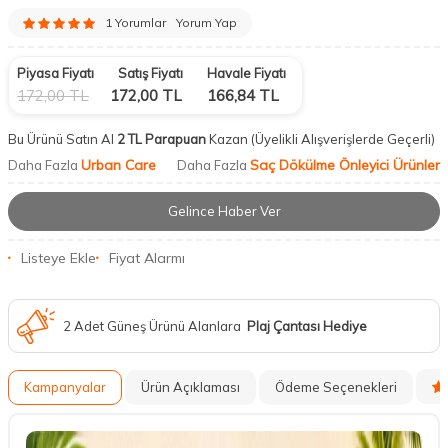
1 Yorumlar
Yorum Yap
Piyasa Fiyatı
Satış Fiyatı
Havale Fiyatı
172,00
TL
172,00
TL
166,84
TL
Bu Ürünü Satın Al
2 TL Parapuan
Kazan
(Üyelikli Alışverişlerde Geçerli)
Urban Care
Saç Dökülme Önleyici Ürünler
Daha Fazla
Daha Fazla
Gelince Haber Ver
Listeye Ekle
Fiyat Alarmı
2 Adet Güneş Ürünü Alanlara
Plaj Çantası Hediye
Kampanyalar
Ürün Açıklaması
Ödeme Seçenekleri