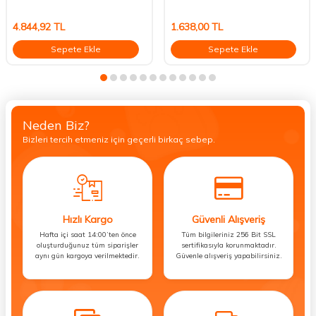
4.844,92
TL
1.638,00
TL
Sepete Ekle
Sepete Ekle
Neden Biz?
Bizleri tercih etmeniz için geçerli birkaç sebep.
Hızlı Kargo
Güvenli Alışveriş
Hafta içi saat 14:00’ten önce
Tüm bilgileriniz 256 Bit SSL
oluşturduğunuz tüm siparişler
sertifikasıyla korunmaktadır.
aynı gün kargoya verilmektedir.
Güvenle alışveriş yapabilirsiniz.