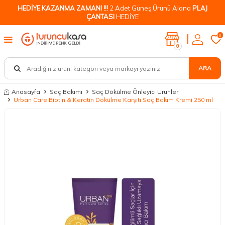
HEDİYE KAZANMA ZAMANI !!!
2 Adet Güneş Ürünü Alana
PLAJ
ÇANTASI
HEDİYE
0
0
ARA
Anasayfa
Saç Bakımı
Saç Dökülme Önleyici Ürünler
Urban Care Biotin & Keratin Dökülme Karşıtı Saç Bakım Kremi 250 ml