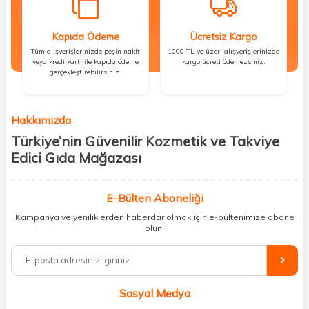
Kapıda Ödeme
Ücretsiz Kargo
Tüm alışverişlerinizde peşin nakit
1000 TL ve üzeri alışverişlerinizde
veya kredi kartı ile kapıda ödeme
kargo ücreti ödemezsiniz.
gerçekleştirebilirsiniz.
Hakkımızda
Türkiye’nin Güvenilir Kozmetik ve Takviye
Edici Gıda Mağazası
Güzellik, sağlık ve iyi hissetmek herkesin hakkı! Biz de bu vizyonla, hem
kişisel bakım hem de takviye edici gıda ürünlerini sizlerle
E-Bülten Aboneliği
buluşturuyoruz. Artık mağaza mağaza dolaşmanıza gerek yok;
Kampanya ve yeniliklerden haberdar olmak için e-bültenimize abone
ihtiyacınız olan her şeyi tek bir çatı altında topluyor ve kapınıza kadar
olun!
güvenle ulaştırıyoruz.
%100 orijinal kozmetik ve sağlık ürünleriyle güzelliğinizi tamamlayabilir,
vücudunuzu desteklemek için güvenilir takviye edici gıdalara
ulaşabilirsiniz. Cilt bakımından saç bakımına, makyajdan vitamin ve
Sosyal Medya
minerallere kadar binlerce ürünü uygun fiyat ve hızlı kargo avantajıyla