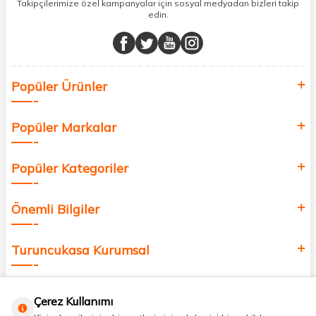
sunuyoruz.
Takipçilerimize özel kampanyalar için sosyal medyadan bizleri takip
edin.
Müşteri memnuniyetini ön planda tutarak, en kaliteli markaları sizlerle
buluşturuyor ve online alışveriş deneyiminizi en iyi hale getiriyoruz.
Sağlık, güzellik ve iyi yaşam için aradığınız her şey burada!
Siz de kendinizi yenilemek, sağlığınızı desteklemek ve güzelliğinize
Popüler Ürünler
değer katmak için bize katılın!
Popüler Markalar
Popüler Kategoriler
Önemli Bilgiler
Turuncukasa Kurumsal
Hızlı Erişim
Çerez Kullanımı