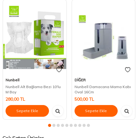
Nunbell
DİĞER
Nunbell Alt Bağlama Bezi 10'lu
Nunbell Damacana Mama Kabı
M Boy
Oval 16Cm
280,00
TL
500,00
TL
Sepete Ekle
Sepete Ekle