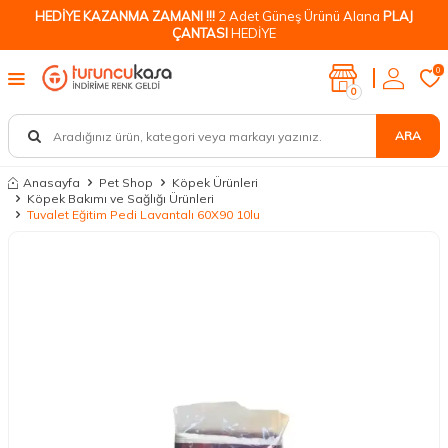
HEDİYE KAZANMA ZAMANI !!!
2 Adet Güneş Ürünü Alana
PLAJ
ÇANTASI
HEDİYE
0
0
ARA
Anasayfa
Pet Shop
Köpek Ürünleri
Köpek Bakımı ve Sağlığı Ürünleri
Tuvalet Eğitim Pedi Lavantalı 60X90 10lu