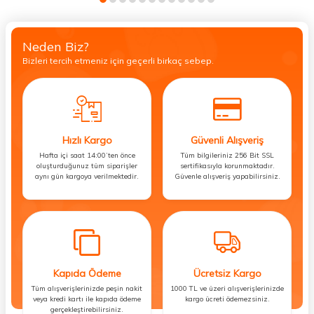
Neden Biz?
Bizleri tercih etmeniz için geçerli birkaç sebep.
Hızlı Kargo
Güvenli Alışveriş
Hafta içi saat 14:00’ten önce
Tüm bilgileriniz 256 Bit SSL
oluşturduğunuz tüm siparişler
sertifikasıyla korunmaktadır.
aynı gün kargoya verilmektedir.
Güvenle alışveriş yapabilirsiniz.
Kapıda Ödeme
Ücretsiz Kargo
Tüm alışverişlerinizde peşin nakit
1000 TL ve üzeri alışverişlerinizde
veya kredi kartı ile kapıda ödeme
kargo ücreti ödemezsiniz.
gerçekleştirebilirsiniz.