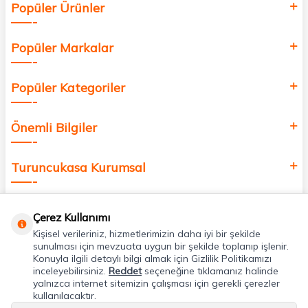
Popüler Ürünler
değer katmak için bize katılın!
Popüler Markalar
Popüler Kategoriler
Önemli Bilgiler
Turuncukasa Kurumsal
Hızlı Erişim
Çerez Kullanımı
Kişisel verileriniz, hizmetlerimizin daha iyi bir şekilde
Uygulamalarımız
sunulması için mevzuata uygun bir şekilde toplanıp işlenir.
Konuyla ilgili detaylı bilgi almak için Gizlilik Politikamızı
inceleyebilirsiniz.
Reddet
seçeneğine tıklamanız halinde
yalnızca internet sitemizin çalışması için gerekli çerezler
Adres & İletişim
kullanılacaktır.