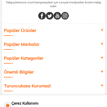
sunuyoruz.
Takipçilerimize özel kampanyalar için sosyal medyadan bizleri takip
edin.
Müşteri memnuniyetini ön planda tutarak, en kaliteli markaları sizlerle
buluşturuyor ve online alışveriş deneyiminizi en iyi hale getiriyoruz.
Sağlık, güzellik ve iyi yaşam için aradığınız her şey burada!
Siz de kendinizi yenilemek, sağlığınızı desteklemek ve güzelliğinize
Popüler Ürünler
değer katmak için bize katılın!
Popüler Markalar
Popüler Kategoriler
Önemli Bilgiler
Turuncukasa Kurumsal
Hızlı Erişim
Çerez Kullanımı