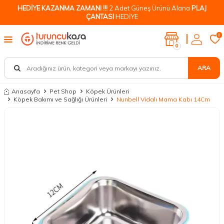
HEDİYE KAZANMA ZAMANI !!!
2 Adet Güneş Ürünü Alana
PLAJ
ÇANTASI
HEDİYE
0
0
ARA
Anasayfa
Pet Shop
Köpek Ürünleri
Köpek Bakımı ve Sağlığı Ürünleri
Nunbell Vidalı Mama Kabı 14Cm