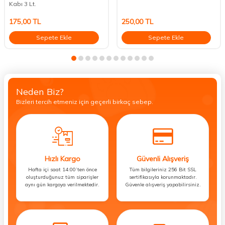
Kabı 3 Lt.
175,00
TL
250,00
TL
Sepete Ekle
Sepete Ekle
Neden Biz?
Bizleri tercih etmeniz için geçerli birkaç sebep.
Hızlı Kargo
Güvenli Alışveriş
Hafta içi saat 14:00’ten önce
Tüm bilgileriniz 256 Bit SSL
oluşturduğunuz tüm siparişler
sertifikasıyla korunmaktadır.
aynı gün kargoya verilmektedir.
Güvenle alışveriş yapabilirsiniz.