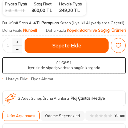
Piyasa Fiyatı
Satış Fiyatı
Havale Fiyatı
360,00
TL
360,00
TL
349,20
TL
Bu Ürünü Satın Al
4 TL Parapuan
Kazan
(Üyelikli Alışverişlerde Geçerli)
Nunbell
Köpek Bakımı ve Sağlığı Ürünleri
Daha Fazla
Daha Fazla
Sepete Ekle
01
:58
:51
içerisinde sipariş verirsen bugün kargoda
Listeye Ekle
Fiyat Alarmı
2 Adet Güneş Ürünü Alanlara
Plaj Çantası Hediye
Yorum
Ürün Açıklaması
Ödeme Seçenekleri