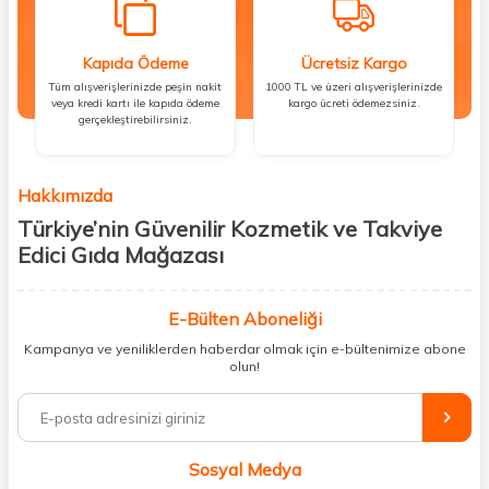
Kapıda Ödeme
Ücretsiz Kargo
Tüm alışverişlerinizde peşin nakit
1000 TL ve üzeri alışverişlerinizde
veya kredi kartı ile kapıda ödeme
kargo ücreti ödemezsiniz.
gerçekleştirebilirsiniz.
Hakkımızda
Türkiye’nin Güvenilir Kozmetik ve Takviye
Edici Gıda Mağazası
Güzellik, sağlık ve iyi hissetmek herkesin hakkı! Biz de bu vizyonla, hem
kişisel bakım hem de takviye edici gıda ürünlerini sizlerle
E-Bülten Aboneliği
buluşturuyoruz. Artık mağaza mağaza dolaşmanıza gerek yok;
Kampanya ve yeniliklerden haberdar olmak için e-bültenimize abone
ihtiyacınız olan her şeyi tek bir çatı altında topluyor ve kapınıza kadar
olun!
güvenle ulaştırıyoruz.
%100 orijinal kozmetik ve sağlık ürünleriyle güzelliğinizi tamamlayabilir,
vücudunuzu desteklemek için güvenilir takviye edici gıdalara
ulaşabilirsiniz. Cilt bakımından saç bakımına, makyajdan vitamin ve
Sosyal Medya
minerallere kadar binlerce ürünü uygun fiyat ve hızlı kargo avantajıyla