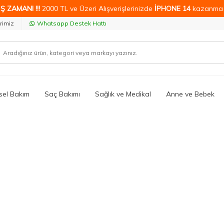
Ş ZAMANI !!!
2000 TL ve Üzeri Alışverişlerinizde
İPHONE 14
kazanma 
rimiz
Whatsapp Destek Hattı
isel Bakım
Saç Bakımı
Sağlık ve Medikal
Anne ve Bebek