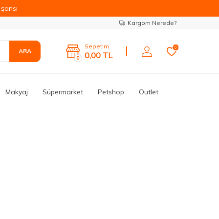
şansı
Kargom Nerede?
Sepetim
0
ARA
0,00
TL
0
Makyaj
Süpermarket
Petshop
Outlet