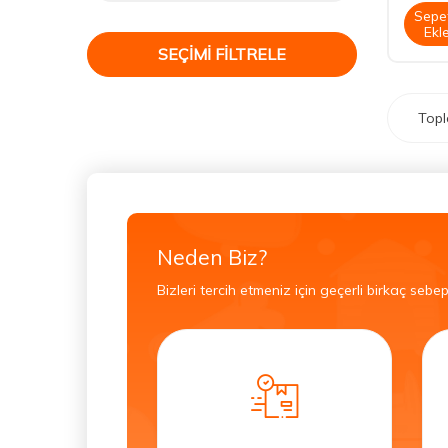
Sepe
Ekl
SEÇIMI FILTRELE
Top
Neden Biz?
Bizleri tercih etmeniz için geçerli birkaç sebep