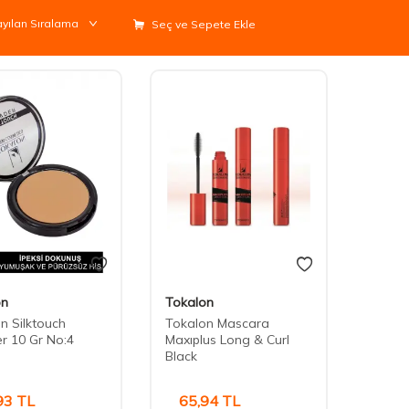
Seç ve Sepete Ekle
on
Tokalon
n Silktouch
Tokalon Mascara
r 10 Gr No:4
Maxıplus Long & Curl
Black
93
TL
65,94
TL