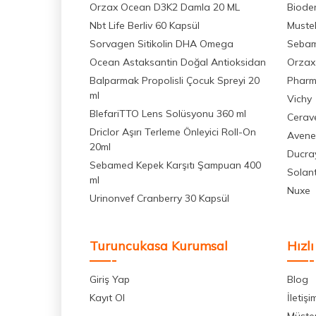
Orzax Ocean D3K2 Damla 20 ML
Biode
Nbt Life Berliv 60 Kapsül
Muste
Sorvagen Sitikolin DHA Omega
Seba
Ocean Astaksantin Doğal Antioksidan
Orzax
Balparmak Propolisli Çocuk Spreyi 20
Pharm
ml
Vichy
BlefariTTO Lens Solüsyonu 360 ml
Cerav
Driclor Aşırı Terleme Önleyici Roll-On
Avene
20ml
Ducra
Sebamed Kepek Karşıtı Şampuan 400
Solan
ml
Nuxe
Urinonvef Cranberry 30 Kapsül
Turuncukasa Kurumsal
Hızlı
Giriş Yap
Blog
Kayıt Ol
İletişi