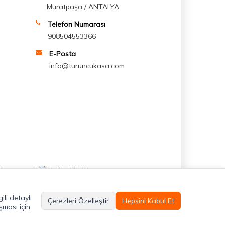
Muratpaşa / ANTALYA
Telefon Numarası
908504553366
E-Posta
info@turuncukasa.com
ili detaylı
Çerezleri Özelleştir
Hepsini Kabul Et
şması için