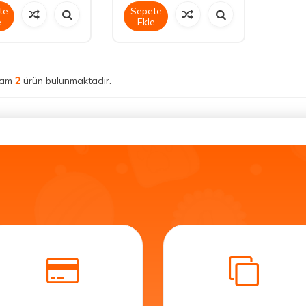
te
Sepete
e
Ekle
lam
2
ürün bulunmaktadır.
.