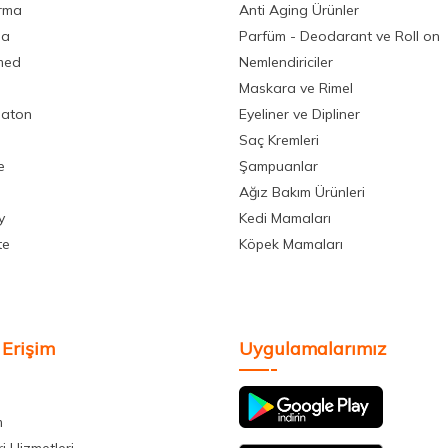
rma
Anti Aging Ürünler
la
Parfüm - Deodarant ve Roll on
med
Nemlendiriciler
Maskara ve Rimel
aton
Eyeliner ve Dipliner
Saç Kremleri
e
Şampuanlar
Ağız Bakım Ürünleri
y
Kedi Mamaları
te
Köpek Mamaları
 Erişim
Uygulamalarımız
m