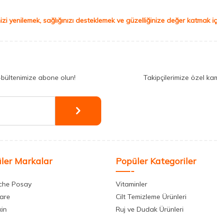
izi yenilemek, sağlığınızı desteklemek ve güzelliğinize değer katmak için
-bültenimize abone olun!
Takipçilerimize özel ka
ler Markalar
Popüler Kategoriler
che Posay
Vitaminler
care
Cilt Temizleme Ürünleri
xin
Ruj ve Dudak Ürünleri