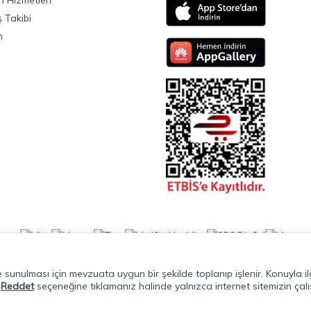
i Hizmetleri
ş Takibi
m
lde sunulması için mevzuata uygun bir şekilde toplanıp işlenir. Konuyla ilg
.
Reddet
seçeneğine tıklamanız halinde yalnızca internet sitemizin çalı
T
-Soft
E-Ticaret
Sistemleriyle Hazırlanmıştır.