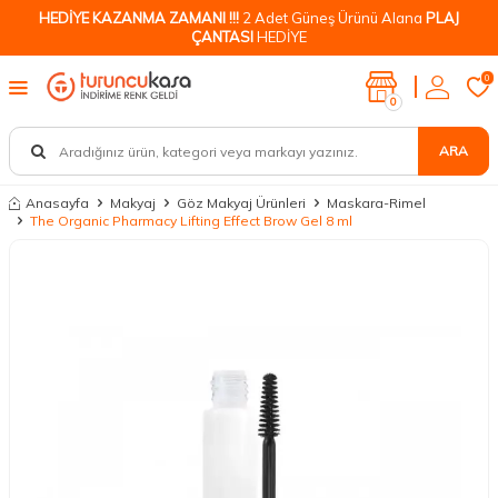
HEDİYE KAZANMA ZAMANI !!!
2 Adet Güneş Ürünü Alana
PLAJ
ÇANTASI
HEDİYE
0
0
ARA
Anasayfa
Makyaj
Göz Makyaj Ürünleri
Maskara-Rimel
The Organic Pharmacy Lifting Effect Brow Gel 8 ml