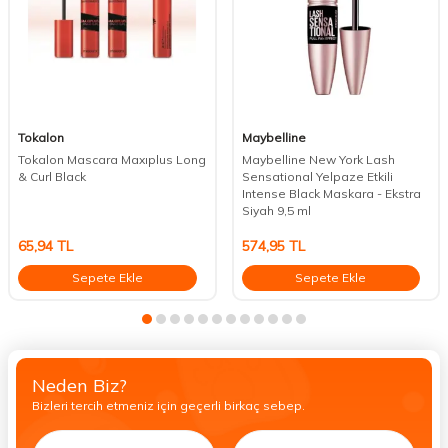
Tokalon
Maybelline
Tokalon Mascara Maxıplus Long
Maybelline New York Lash
& Curl Black
Sensational Yelpaze Etkili
Intense Black Maskara - Ekstra
Siyah 9,5 ml
65,94
TL
574,95
TL
Sepete Ekle
Sepete Ekle
Neden Biz?
Bizleri tercih etmeniz için geçerli birkaç sebep.