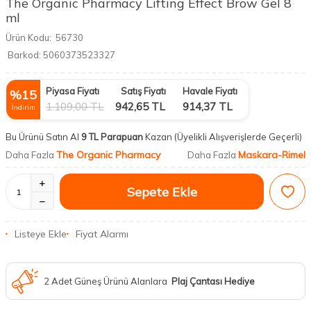
The Organic Pharmacy Lifting Effect Brow Gel 8
ml
Ürün Kodu:
56730
Barkod:
5060373523327
Piyasa Fiyatı
Satış Fiyatı
Havale Fiyatı
%
15
1.109,00
TL
942,65
TL
914,37
TL
İndirim
Bu Ürünü Satın Al
9 TL Parapuan
Kazan
(Üyelikli Alışverişlerde Geçerli)
The Organic Pharmacy
Maskara-Rimel
Daha Fazla
Daha Fazla
Sepete Ekle
Listeye Ekle
Fiyat Alarmı
2 Adet Güneş Ürünü Alanlara
Plaj Çantası Hediye