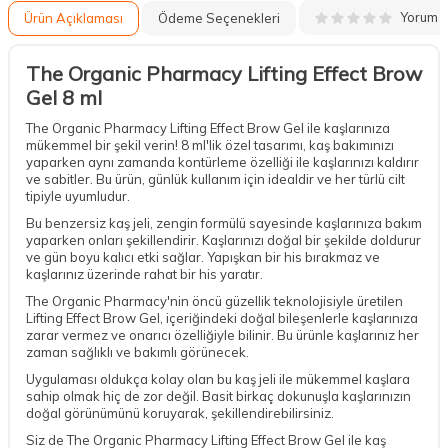
Yorum
Ürün Açıklaması
Ödeme Seçenekleri
The Organic Pharmacy Lifting Effect Brow
Gel 8 ml
The Organic Pharmacy Lifting Effect Brow Gel ile kaşlarınıza
mükemmel bir şekil verin! 8 ml'lik özel tasarımı, kaş bakımınızı
yaparken aynı zamanda kontürleme özelliği ile kaşlarınızı kaldırır
ve sabitler. Bu ürün, günlük kullanım için idealdir ve her türlü cilt
tipiyle uyumludur.
Bu benzersiz kaş jeli, zengin formülü sayesinde kaşlarınıza bakım
yaparken onları şekillendirir. Kaşlarınızı doğal bir şekilde doldurur
ve gün boyu kalıcı etki sağlar. Yapışkan bir his bırakmaz ve
kaşlarınız üzerinde rahat bir his yaratır.
The Organic Pharmacy'nin öncü güzellik teknolojisiyle üretilen
Lifting Effect Brow Gel, içeriğindeki doğal bileşenlerle kaşlarınıza
zarar vermez ve onarıcı özelliğiyle bilinir. Bu ürünle kaşlarınız her
zaman sağlıklı ve bakımlı görünecek.
Uygulaması oldukça kolay olan bu kaş jeli ile mükemmel kaşlara
sahip olmak hiç de zor değil. Basit birkaç dokunuşla kaşlarınızın
doğal görünümünü koruyarak, şekillendirebilirsiniz.
Siz de The Organic Pharmacy Lifting Effect Brow Gel ile kaş