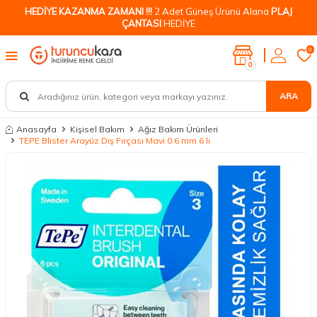
HEDİYE KAZANMA ZAMANI !!!
2 Adet Güneş Ürünü Alana
PLAJ
ÇANTASI
HEDİYE
0
0
ARA
Anasayfa
Kişisel Bakım
Ağız Bakım Ürünleri
TEPE Blister Arayüz Diş Fırçası Mavi 0.6 mm 6 lı