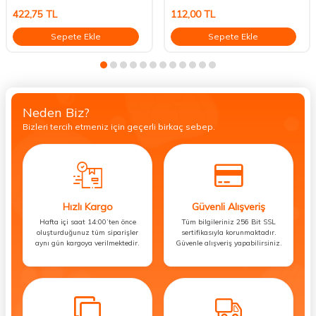
422,75
TL
112,00
TL
Sepete Ekle
Sepete Ekle
Neden Biz?
Bizleri tercih etmeniz için geçerli birkaç sebep.
Hızlı Kargo
Güvenli Alışveriş
Hafta içi saat 14:00’ten önce
Tüm bilgileriniz 256 Bit SSL
oluşturduğunuz tüm siparişler
sertifikasıyla korunmaktadır.
aynı gün kargoya verilmektedir.
Güvenle alışveriş yapabilirsiniz.