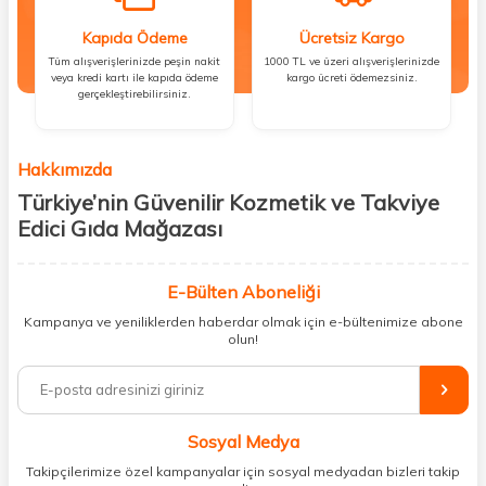
Kapıda Ödeme
Ücretsiz Kargo
Tüm alışverişlerinizde peşin nakit
1000 TL ve üzeri alışverişlerinizde
veya kredi kartı ile kapıda ödeme
kargo ücreti ödemezsiniz.
gerçekleştirebilirsiniz.
Hakkımızda
Türkiye’nin Güvenilir Kozmetik ve Takviye
Edici Gıda Mağazası
Güzellik, sağlık ve iyi hissetmek herkesin hakkı! Biz de bu vizyonla, hem
kişisel bakım hem de takviye edici gıda ürünlerini sizlerle
E-Bülten Aboneliği
buluşturuyoruz. Artık mağaza mağaza dolaşmanıza gerek yok;
Kampanya ve yeniliklerden haberdar olmak için e-bültenimize abone
ihtiyacınız olan her şeyi tek bir çatı altında topluyor ve kapınıza kadar
olun!
güvenle ulaştırıyoruz.
%100 orijinal kozmetik ve sağlık ürünleriyle güzelliğinizi tamamlayabilir,
vücudunuzu desteklemek için güvenilir takviye edici gıdalara
ulaşabilirsiniz. Cilt bakımından saç bakımına, makyajdan vitamin ve
Sosyal Medya
minerallere kadar binlerce ürünü uygun fiyat ve hızlı kargo avantajıyla
sunuyoruz.
Takipçilerimize özel kampanyalar için sosyal medyadan bizleri takip