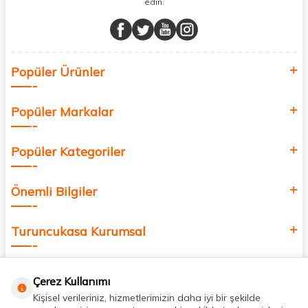
edin.
Müşteri memnuniyetini ön planda tutarak, en kaliteli markaları sizlerle
buluşturuyor ve online alışveriş deneyiminizi en iyi hale getiriyoruz.
Sağlık, güzellik ve iyi yaşam için aradığınız her şey burada!
Siz de kendinizi yenilemek, sağlığınızı desteklemek ve güzelliğinize
Popüler Ürünler
değer katmak için bize katılın!
Popüler Markalar
Popüler Kategoriler
Önemli Bilgiler
Turuncukasa Kurumsal
Hızlı Erişim
Çerez Kullanımı
Kişisel verileriniz, hizmetlerimizin daha iyi bir şekilde