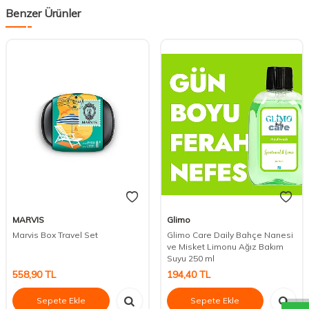
Benzer Ürünler
MARVIS
Glimo
Marvis Box Travel Set
Glimo Care Daily Bahçe Nanesi
ve Misket Limonu Ağız Bakım
Suyu 250 ml
DESTEK
558,90
TL
194,40
TL
Sepete Ekle
Sepete Ekle