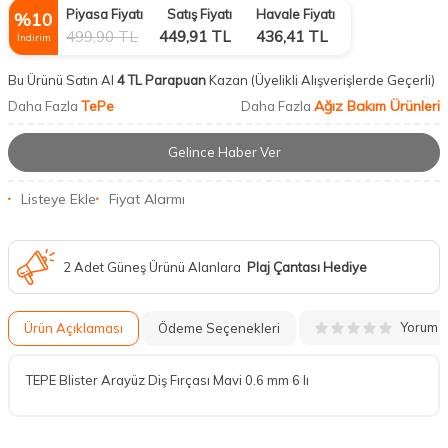
Piyasa Fiyatı
Satış Fiyatı
Havale Fiyatı
%
10
499,90
TL
449,91
TL
436,41
TL
İndirim
Bu Ürünü Satın Al
4 TL Parapuan
Kazan
(Üyelikli Alışverişlerde Geçerli)
TePe
Ağız Bakım Ürünleri
Daha Fazla
Daha Fazla
Gelince Haber Ver
Listeye Ekle
Fiyat Alarmı
2 Adet Güneş Ürünü Alanlara
Plaj Çantası Hediye
Yorum
Ürün Açıklaması
Ödeme Seçenekleri
TEPE Blister Arayüz Diş Fırçası Mavi 0.6 mm 6 lı