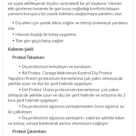
ve suyla aktifleşerek (hydro-activated) bir jel oluşturur. Hemen
etki gösteren tasarımı ile gün boyu sağladığı konforlu tutuşun
yanısıra koruyucu bir yastık katmanı oluşturmaya yardımcı olur.
•
Diş etleri için yastık etkisi sağlar ve tahrişi önlemeye yardımcı
olur.
•
Hassas başlığı ile kolay uygulanır.
•
Tüm gün güçlü tutuş sağlar.
Kullanım Şekli:
Protezi Takarken:
•
Diş protezinizi temizleyin ve kurulayın.
•
Alt Protez: Corega Maksimum Kontrol Diş Protezi
Yapıştırıcı Krem'i protezinizin kenarlarına çok yakın olmayacak
şekilde uzun ve düz bir şerit halinde uygulayın.
•
Üst Protez: Ürünü protezinizin kenarlarına çok yakın
olmayacak şekilde uzun ve düz bir şerit halinde ve ortasına da 2
kısa şerit halinde uygulayın.
•
Diş protezinizi ağzınıza yerleştirmeden önce ağzınızı su
ile çalkalayın.
•
Diş protezinizi ağzınıza yerleştirin, sabit bir şekilde tutun
ve birkaç saniye bastırarak yerine oturmasını sağlayın.
Protezi Çıkarırken: