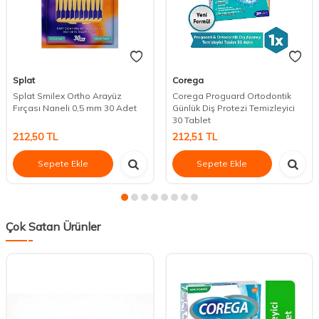
Splat
Corega
Splat Smilex Ortho Arayüz
Corega Proguard Ortodontik
Fırçası Naneli 0,5 mm 30 Adet
Günlük Diş Protezi Temizleyici
30 Tablet
212,50
TL
212,51
TL
Sepete Ekle
Sepete Ekle
Çok Satan Ürünler