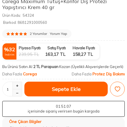
Corega Maximum Tutuş+Konfor Diş Protezi
Yapıştırıcı Krem 40 gr
Ürün Kodu:
54324
Barkod:
8681291000560
2 Yorumlar
Yorum Yap
Piyasa Fiyatı
Satış Fiyatı
Havale Fiyatı
%
32
239,95
TL
163,17
TL
158,27
TL
İndirim
Bu Ürünü Satın Al
2 TL Parapuan
Kazan
(Üyelikli Alışverişlerde Geçerli)
Corega
Protez Diş Bakımı
Daha Fazla
Daha Fazla
Sepete Ekle
01
:51
:06
içerisinde sipariş verirsen bugün kargoda
Öne Çıkan Bilgiler