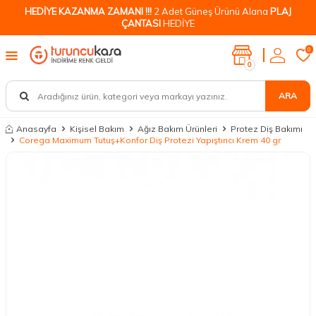
HEDİYE KAZANMA ZAMANI !!!
2 Adet Güneş Ürünü Alana
PLAJ
ÇANTASI
HEDİYE
0
0
ARA
Anasayfa
Kişisel Bakım
Ağız Bakım Ürünleri
Protez Diş Bakımı
Corega Maximum Tutuş+Konfor Diş Protezi Yapıştırıcı Krem 40 gr