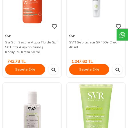
DESTEK
Svr
Svr
Svr Sun Secure Aqua Fluide Spf
SVR Sebiaclear SPF50+ Cream
50 Ultra Akışkan Güneş
40 ml
Koruyucu Krem 50 ml
743,78
TL
1.047,60
TL
Sepete Ekle
Sepete Ekle