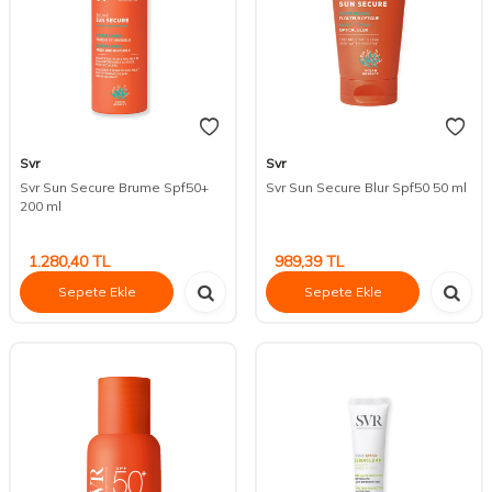
Svr
Svr
Svr Sun Secure Brume Spf50+
Svr Sun Secure Blur Spf50 50 ml
200 ml
1.280,40
TL
989,39
TL
Sepete Ekle
Sepete Ekle