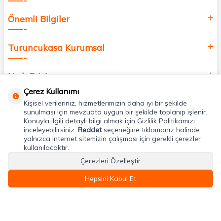
Önemli Bilgiler
Turuncukasa Kurumsal
Hızlı Erişim
Çerez Kullanımı
Kişisel verileriniz, hizmetlerimizin daha iyi bir şekilde
Uygulamalarımız
sunulması için mevzuata uygun bir şekilde toplanıp işlenir.
Konuyla ilgili detaylı bilgi almak için Gizlilik Politikamızı
inceleyebilirsiniz.
Reddet
seçeneğine tıklamanız halinde
Adres & İletişim
yalnızca internet sitemizin çalışması için gerekli çerezler
kullanılacaktır.
Çerezleri Özelleştir
Hepsini Kabul Et
T
-Soft
E-Ticaret
Sistemleriyle Hazırlanmıştır.