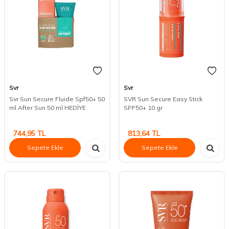
Svr
Svr
Svr Sun Secure Fluide Spf50+ 50
SVR Sun Secure Easy Stick
ml After Sun 50 ml HEDİYE
SPF50+ 10 gr
744,95
TL
813,64
TL
Sepete Ekle
Sepete Ekle