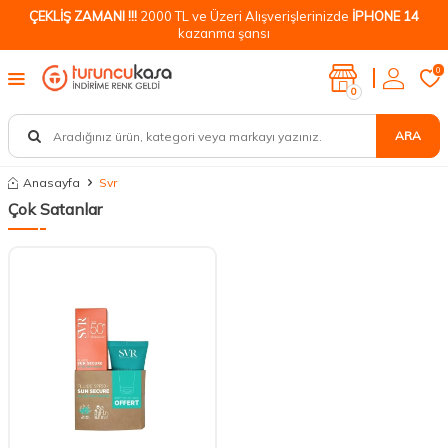
ÇEKLİŞ ZAMANI !!!
2000 TL ve Üzeri Alışverişlerinizde
İPHONE 14
kazanma şansı
0
0
ARA
Anasayfa
Svr
Çok Satanlar