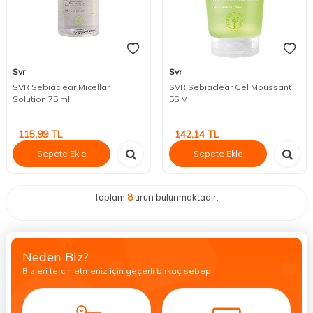
Svr
Svr
SVR Sebiaclear Micellar
SVR Sebiaclear Gel Moussant
Solution 75 ml
55 Ml
115,99
TL
142,14
TL
Sepete Ekle
Sepete Ekle
Toplam
8
ürün bulunmaktadır.
Neden Biz?
Bizleri tercih etmeniz için geçerli birkaç sebep.