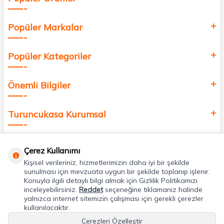
Popüler Markalar
Popüler Kategoriler
Önemli Bilgiler
Turuncukasa Kurumsal
Hızlı Erişim
Çerez Kullanımı
Kişisel verileriniz, hizmetlerimizin daha iyi bir şekilde
Uygulamalarımız
sunulması için mevzuata uygun bir şekilde toplanıp işlenir.
Konuyla ilgili detaylı bilgi almak için Gizlilik Politikamızı
inceleyebilirsiniz.
Reddet
seçeneğine tıklamanız halinde
yalnızca internet sitemizin çalışması için gerekli çerezler
Adres & İletişim
kullanılacaktır.
Çerezleri Özelleştir