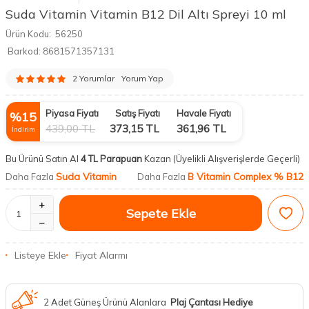
Suda Vitamin Vitamin B12 Dil Altı Spreyi 10 ml
Ürün Kodu:
56250
Barkod:
8681571357131
2 Yorumlar
Yorum Yap
Piyasa Fiyatı
Satış Fiyatı
Havale Fiyatı
%
15
439,00
TL
373,15
TL
361,96
TL
İndirim
Bu Ürünü Satın Al
4 TL Parapuan
Kazan
(Üyelikli Alışverişlerde Geçerli)
Suda Vitamin
B Vitamin Complex % B12
Daha Fazla
Daha Fazla
Sepete Ekle
Listeye Ekle
Fiyat Alarmı
2 Adet Güneş Ürünü Alanlara
Plaj Çantası Hediye