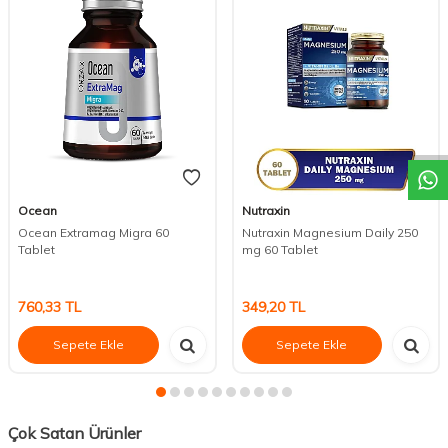
DESTEK
Ocean
Nutraxin
Ocean Extramag Migra 60
Nutraxin Magnesium Daily 250
Tablet
mg 60 Tablet
760,33
TL
349,20
TL
Sepete Ekle
Sepete Ekle
Çok Satan Ürünler