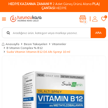
HEDİYE KAZANMA ZAMANI !!!
2 Adet Güneş Ürünü Alana
PLAJ
ÇANTASI
HEDİYE
0
0
ARA
Anasayfa
Besin Takviyeleri
Vitaminler
B Vitamin Complex % B12
Suda Vitamin Vitamin B12 Dil Altı Spreyi 10 ml