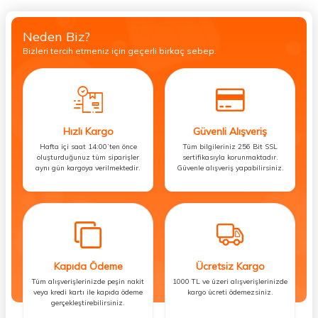
Neden Biz?
Bizleri tercih etmeniz için geçerli birkaç sebep.
Hızlı Kargo
Güvenli Alışveriş
Hafta içi saat 14:00’ten önce
Tüm bilgileriniz 256 Bit SSL
oluşturduğunuz tüm siparişler
sertifikasıyla korunmaktadır.
aynı gün kargoya verilmektedir.
Güvenle alışveriş yapabilirsiniz.
Kapıda Ödeme
Ücretsiz Kargo
Tüm alışverişlerinizde peşin nakit
1000 TL ve üzeri alışverişlerinizde
veya kredi kartı ile kapıda ödeme
kargo ücreti ödemezsiniz.
gerçekleştirebilirsiniz.