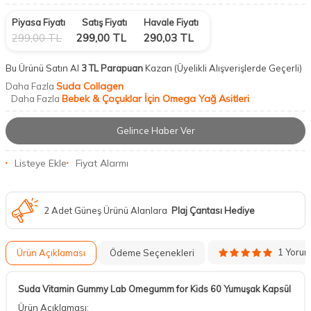
Piyasa Fiyatı
Satış Fiyatı
Havale Fiyatı
299,00
TL
299,00
TL
290,03
TL
Bu Ürünü Satın Al
3 TL Parapuan
Kazan
(Üyelikli Alışverişlerde Geçerli)
Suda Collagen
Daha Fazla
Bebek & Çoçuklar İçin Omega Yağ Asitleri
Daha Fazla
Gelince Haber Ver
Listeye Ekle
Fiyat Alarmı
2 Adet Güneş Ürünü Alanlara
Plaj Çantası Hediye
1 Yoru
Ürün Açıklaması
Ödeme Seçenekleri
Suda Vitamin Gummy Lab Omegumm for Kids 60 Yumuşak Kapsül
Ürün Açıklaması: