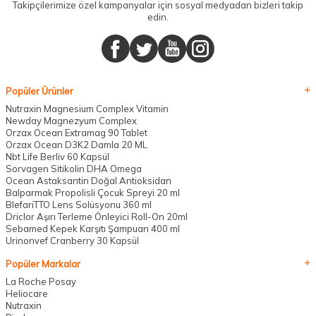
Takipçilerimize özel kampanyalar için sosyal medyadan bizleri takip
edin.
Popüler Ürünler
Nutraxin Magnesium Complex Vitamin
Newday Magnezyum Complex
Orzax Ocean Extramag 90 Tablet
Orzax Ocean D3K2 Damla 20 ML
Nbt Life Berliv 60 Kapsül
Sorvagen Sitikolin DHA Omega
Ocean Astaksantin Doğal Antioksidan
Balparmak Propolisli Çocuk Spreyi 20 ml
BlefariTTO Lens Solüsyonu 360 ml
Driclor Aşırı Terleme Önleyici Roll-On 20ml
Sebamed Kepek Karşıtı Şampuan 400 ml
Urinonvef Cranberry 30 Kapsül
Popüler Markalar
La Roche Posay
Heliocare
Nutraxin