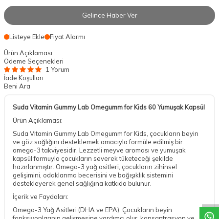
Gelince Haber Ver
Listeye Ekle
Fiyat Alarmı
Ürün Açıklaması
Ödeme Seçenekleri
1 Yorum
İade Koşulları
Beni Ara
Suda Vitamin Gummy Lab Omegumm for Kids 60 Yumuşak Kapsül
Ürün Açıklaması:
Suda Vitamin Gummy Lab Omegumm for Kids, çocukların beyin
ve göz sağlığını desteklemek amacıyla formüle edilmiş bir
omega-3 takviyesidir. Lezzetli meyve aroması ve yumuşak
kapsül formuyla çocukların severek tüketeceği şekilde
hazırlanmıştır. Omega-3 yağ asitleri, çocukların zihinsel
gelişimini, odaklanma becerisini ve bağışıklık sistemini
DESTEK
destekleyerek genel sağlığına katkıda bulunur.
İçerik ve Faydaları:
Omega-3 Yağ Asitleri (DHA ve EPA): Çocukların beyin
fonksiyonlarının gelişmesine yardımcı olur, konsantrasyon ve