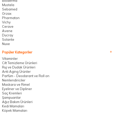
Bioderma
Mustela
Sebamed
Orzax
Pharmaton
Vichy
Cerave
Avene
Ducray
Solante
Nuxe
Popüler Kategoriler
Vitaminler
Cilt Temizleme Ürünleri
Ruj ve Dudak Ürünleri
Anti Aging Ürünler
Parfüm - Deodarant ve Roll on
Nemlendiriciler
Maskara ve Rimel
Eyeliner ve Dipliner
Saç Kremleri
Şampuanlar
Ağız Bakım Ürünleri
Kedi Mamaları
Köpek Mamaları