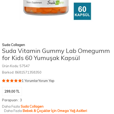
Suda Collagen
Suda Vitamin Gummy Lab Omegumm
for Kids 60 Yumuşak Kapsül
Ürün Kodu:
57547
Barkod:
8681571358350
1 Yorumlar
Yorum Yap
299,00
TL
Parapuan :
3
Daha Fazla
Suda Collagen
Daha Fazla
Bebek & Çoçuklar İçin Omega Yağ Asitleri