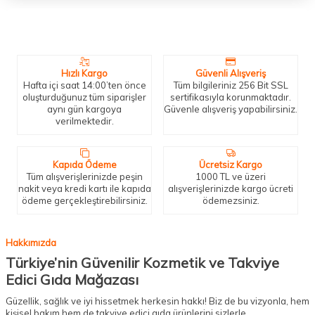
Neden Biz?
Bizleri tercih etmeniz için geçerli birkaç sebep.
Hızlı Kargo
Güvenli Alışveriş
Hafta içi saat 14:00’ten önce
Tüm bilgileriniz 256 Bit SSL
oluşturduğunuz tüm siparişler
sertifikasıyla korunmaktadır.
aynı gün kargoya
Güvenle alışveriş yapabilirsiniz.
verilmektedir.
Kapıda Ödeme
Ücretsiz Kargo
Tüm alışverişlerinizde peşin
1000 TL ve üzeri
nakit veya kredi kartı ile kapıda
alışverişlerinizde kargo ücreti
ödeme gerçekleştirebilirsiniz.
ödemezsiniz.
Hakkımızda
Türkiye’nin Güvenilir Kozmetik ve Takviye
Edici Gıda Mağazası
Güzellik, sağlık ve iyi hissetmek herkesin hakkı! Biz de bu vizyonla, hem
kişisel bakım hem de takviye edici gıda ürünlerini sizlerle