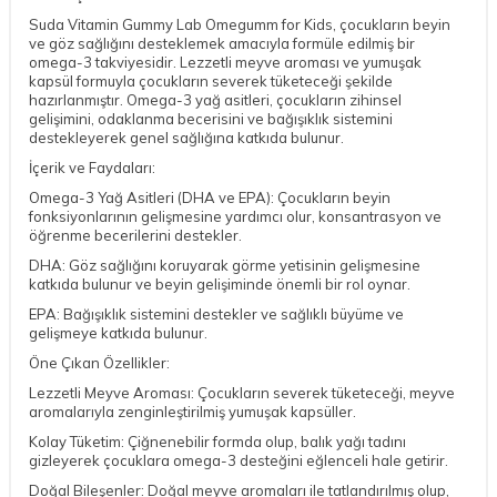
Suda Vitamin Gummy Lab Omegumm for Kids, çocukların beyin
ve göz sağlığını desteklemek amacıyla formüle edilmiş bir
omega-3 takviyesidir. Lezzetli meyve aroması ve yumuşak
kapsül formuyla çocukların severek tüketeceği şekilde
hazırlanmıştır. Omega-3 yağ asitleri, çocukların zihinsel
gelişimini, odaklanma becerisini ve bağışıklık sistemini
destekleyerek genel sağlığına katkıda bulunur.
İçerik ve Faydaları:
Omega-3 Yağ Asitleri (DHA ve EPA): Çocukların beyin
fonksiyonlarının gelişmesine yardımcı olur, konsantrasyon ve
öğrenme becerilerini destekler.
DHA: Göz sağlığını koruyarak görme yetisinin gelişmesine
katkıda bulunur ve beyin gelişiminde önemli bir rol oynar.
EPA: Bağışıklık sistemini destekler ve sağlıklı büyüme ve
gelişmeye katkıda bulunur.
Öne Çıkan Özellikler:
Lezzetli Meyve Aroması: Çocukların severek tüketeceği, meyve
aromalarıyla zenginleştirilmiş yumuşak kapsüller.
Kolay Tüketim: Çiğnenebilir formda olup, balık yağı tadını
gizleyerek çocuklara omega-3 desteğini eğlenceli hale getirir.
Doğal Bileşenler: Doğal meyve aromaları ile tatlandırılmış olup,