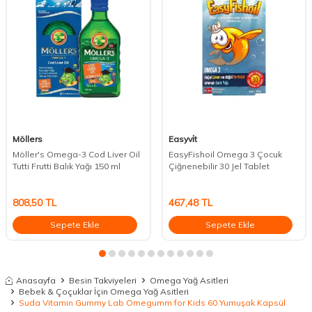
Möllers
Easyvi̇t
Möller's Omega-3 Cod Liver Oil
EasyFishoil Omega 3 Çocuk
Tutti Frutti Balık Yağı 150 ml
Çiğnenebilir 30 Jel Tablet
808,50
TL
467,48
TL
Sepete Ekle
Sepete Ekle
Anasayfa
Besin Takviyeleri
Omega Yağ Asitleri
Bebek & Çoçuklar İçin Omega Yağ Asitleri
Suda Vitamin Gummy Lab Omegumm for Kids 60 Yumuşak Kapsül