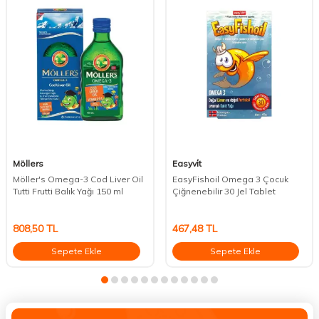
Möllers
Easyvi̇t
Möller's Omega-3 Cod Liver Oil
EasyFishoil Omega 3 Çocuk
Tutti Frutti Balık Yağı 150 ml
Çiğnenebilir 30 Jel Tablet
808,50
TL
467,48
TL
Sepete Ekle
Sepete Ekle