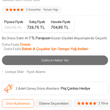
1 Yorumlar
Yorum Yap
Piyasa Fiyatı
Satış Fiyatı
Havale Fiyatı
726,75
TL
726,75
TL
704,95
TL
Bu Ürünü Satın Al
7 TL Parapuan
Kazan
(Üyelikli Alışverişlerde Geçerli)
Ocean
Daha Fazla
Bebek & Çoçuklar İçin Omega Yağ Asitleri
Daha Fazla
Gelince Haber Ver
Listeye Ekle
Fiyat Alarmı
2 Adet Güneş Ürünü Alanlara
Plaj Çantası Hediye
1 Yoru
Ürün Açıklaması
Ödeme Seçenekleri