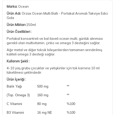
Marka:
Ocean
Ürün Adı:
Orzax Ocean Multi Ballı - Portakal Aromalı Takviye Edici
Gıda
Ürün Miktarı:
150ml
Ürün Özellikleri :
Portakal konsantreli ve bal ilaveli ocean multi, günlük alınması
gerekli olan multivitamin, çinko ve omega 3 desteğini sağlar.
Ağır metal ve diğer toksik bileşenlerden tamamen arındırılmış
kaliteli omega 3 desteği sağlar.
Kullanım Şekli :
4-10 yaş grubu çocuklar ve yetişkinler için tok karnına 10 ml
tüketilmesi şeklindedir.
Ürün İçeriği :
Balık Yağı
500 mg
**
(Top. Omega 3)
160 mg
**
C Vitamini
80 mg
%100
B3 Vitamini
16 mg NE
%100