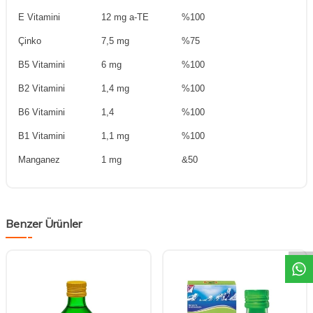
E Vitamini
12 mg a-TE
%100
Çinko
7,5 mg
%75
B5 Vitamini
6 mg
%100
B2 Vitamini
1,4 mg
%100
B6 Vitamini
1,4
%100
B1 Vitamini
1,1 mg
%100
Manganez
1 mg
&50
DESTEK
Benzer Ürünler