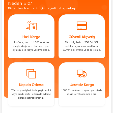
Neden Biz?
Bizleri tercih etmeniz için geçerli birkaç sebep.
Hızlı Kargo
Güvenli Alışveriş
Hafta içi saat 14:00’ten önce
Tüm bilgileriniz 256 Bit SSL
oluşturduğunuz tüm siparişler
sertifikasıyla korunmaktadır.
aynı gün kargoya verilmektedir.
Güvenle alışveriş yapabilirsiniz.
Kapıda Ödeme
Ücretsiz Kargo
Tüm alışverişlerinizde peşin nakit
1000 TL ve üzeri alışverişlerinizde
veya kredi kartı ile kapıda ödeme
kargo ücreti ödemezsiniz.
gerçekleştirebilirsiniz.