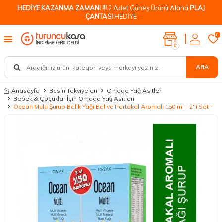
HEDİYE KAZANMA ZAMANI !!!
2 Adet Güneş Ürünü Alana
PLAJ
ÇANTASI
HEDİYE
0
0
ARA
Anasayfa
Besin Takviyeleri
Omega Yağ Asitleri
Bebek & Çoçuklar İçin Omega Yağ Asitleri
Ocean Multi Şurup Balık Yağı Bal ve Portakal Aromalı 150 ml - 2'li Set -