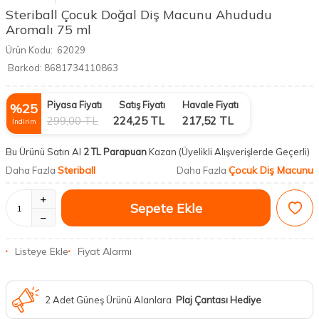
Steriball Çocuk Doğal Diş Macunu Ahududu
Aromalı 75 ml
Ürün Kodu:
62029
Barkod:
8681734110863
Piyasa Fiyatı
Satış Fiyatı
Havale Fiyatı
%
25
299,00
TL
224,25
TL
217,52
TL
İndirim
Bu Ürünü Satın Al
2 TL Parapuan
Kazan
(Üyelikli Alışverişlerde Geçerli)
Steriball
Çocuk Diş Macunu
Daha Fazla
Daha Fazla
Sepete Ekle
Listeye Ekle
Fiyat Alarmı
2 Adet Güneş Ürünü Alanlara
Plaj Çantası Hediye