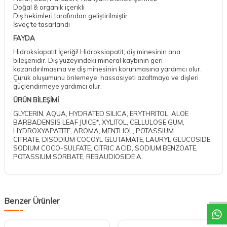
Doğal & organik içerikli
Diş hekimleri tarafından geliştirilmiştir
İsveç'te tasarlandı
FAYDA
Hidroksiapatit İçeriği! Hidroksiapatit; diş minesinin ana
bileşenidir. Diş yüzeyindeki mineral kaybının geri
kazandırılmasına ve diş minesinin korunmasına yardımcı olur.
Çürük oluşumunu önlemeye, hassasiyeti azaltmaya ve dişleri
güçlendirmeye yardımcı olur.
ÜRÜN BİLEŞİMİ
GLYCERIN, AQUA, HYDRATED SILICA, ERYTHRITOL, ALOE
BARBADENSIS LEAF JUICE*, XYLITOL, CELLULOSE GUM,
HYDROXYAPATITE, AROMA, MENTHOL, POTASSIUM
CITRATE, DISODIUM COCOYL GLUTAMATE, LAURYL GLUCOSIDE,
SODIUM COCO-SULFATE, CITRIC ACID, SODIUM BENZOATE,
POTASSIUM SORBATE, REBAUDIOSIDE A.
DESTEK
Benzer Ürünler