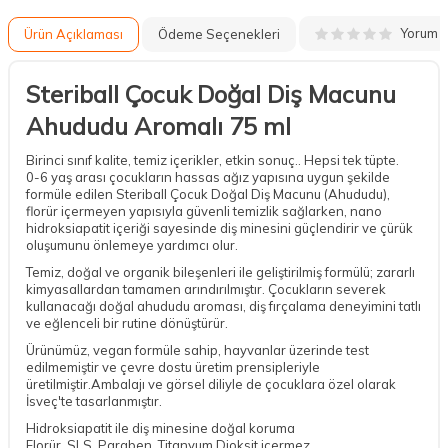
Yorum
Ürün Açıklaması
Ödeme Seçenekleri
Steriball Çocuk Doğal Diş Macunu
Ahududu Aromalı 75 ml
Birinci sınıf kalite, temiz içerikler, etkin sonuç.. Hepsi tek tüpte.
0-6 yaş arası çocukların hassas ağız yapısına uygun şekilde
formüle edilen Steriball Çocuk Doğal Diş Macunu (Ahududu),
florür içermeyen yapısıyla güvenli temizlik sağlarken, nano
hidroksiapatit içeriği sayesinde diş minesini güçlendirir ve çürük
oluşumunu önlemeye yardımcı olur.
Temiz, doğal ve organik bileşenleri ile geliştirilmiş formülü; zararlı
kimyasallardan tamamen arındırılmıştır. Çocukların severek
kullanacağı doğal ahududu aroması, diş fırçalama deneyimini tatlı
ve eğlenceli bir rutine dönüştürür.
Ürünümüz, vegan formüle sahip, hayvanlar üzerinde test
edilmemiştir ve çevre dostu üretim prensipleriyle
üretilmiştir.Ambalajı ve görsel diliyle de çocuklara özel olarak
İsveç'te tasarlanmıştır.
Hidroksiapatit ile diş minesine doğal koruma
Florür, SLS, Paraben, Titanyum Dioksit içermez