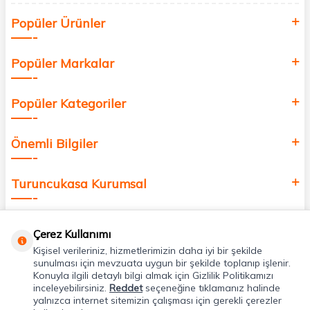
Siz de kendinizi yenilemek, sağlığınızı desteklemek ve güzelliğinize
Popüler Ürünler
değer katmak için bize katılın!
Popüler Markalar
Popüler Kategoriler
Önemli Bilgiler
Turuncukasa Kurumsal
Hızlı Erişim
Çerez Kullanımı
Kişisel verileriniz, hizmetlerimizin daha iyi bir şekilde
Uygulamalarımız
sunulması için mevzuata uygun bir şekilde toplanıp işlenir.
Konuyla ilgili detaylı bilgi almak için Gizlilik Politikamızı
inceleyebilirsiniz.
Reddet
seçeneğine tıklamanız halinde
yalnızca internet sitemizin çalışması için gerekli çerezler
Adres & İletişim