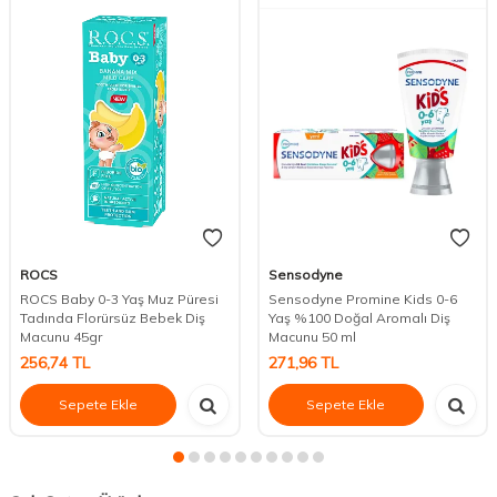
ROCS
Sensodyne
ROCS Baby 0-3 Yaş Muz Püresi
Sensodyne Promine Kids 0-6
Tadında Florürsüz Bebek Diş
Yaş %100 Doğal Aromalı Diş
Macunu 45gr
Macunu 50 ml
256,74
TL
271,96
TL
Sepete Ekle
Sepete Ekle