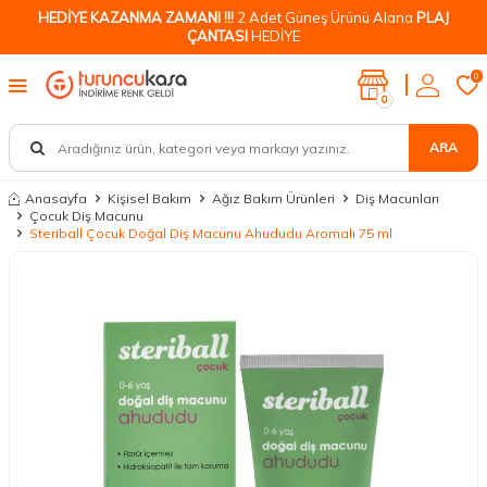
HEDİYE KAZANMA ZAMANI !!!
2 Adet Güneş Ürünü Alana
PLAJ
ÇANTASI
HEDİYE
0
0
ARA
Anasayfa
Kişisel Bakım
Ağız Bakım Ürünleri
Diş Macunları
Çocuk Diş Macunu
Steriball Çocuk Doğal Diş Macunu Ahududu Aromalı 75 ml