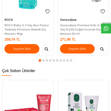
DESTEK
ROCS
Sensodyne
ROCS Baby 0-3 Yaş Muz Püresi
Sensodyne Promine Kids 0-6
Tadında Florürsüz Bebek Diş
Yaş %100 Doğal Aromalı Diş
Macunu 45gr
Macunu 50 ml
256,74
TL
271,96
TL
Sepete Ekle
Sepete Ekle
Çok Satan Ürünler