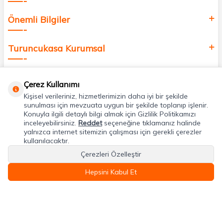
Önemli Bilgiler
Turuncukasa Kurumsal
Hızlı Erişim
Çerez Kullanımı
Kişisel verileriniz, hizmetlerimizin daha iyi bir şekilde
Uygulamalarımız
sunulması için mevzuata uygun bir şekilde toplanıp işlenir.
Konuyla ilgili detaylı bilgi almak için Gizlilik Politikamızı
inceleyebilirsiniz.
Reddet
seçeneğine tıklamanız halinde
yalnızca internet sitemizin çalışması için gerekli çerezler
Adres & İletişim
kullanılacaktır.
Çerezleri Özelleştir
Hepsini Kabul Et
T
-Soft
E-Ticaret
Sistemleriyle Hazırlanmıştır.