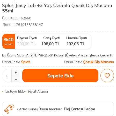
Splat Juıcy Lab +3 Yaş Üzümlü Çocuk Diş Macunu
55ml
Ürün Kodu:
62668
Barkod:
7640168938147
Piyasa Fiyatı
Satış Fiyatı
Havale Fiyatı
%
40
330,00
TL
198,00
TL
192,06
TL
İndirim
Bu Ürünü Satın Al
2 TL Parapuan
Kazan
(Üyelikli Alışverişlerde Geçerli)
Splat
Çocuk Diş Macunu
Daha Fazla
Daha Fazla
Sepete Ekle
Listeye Ekle
Fiyat Alarmı
2 Adet Güneş Ürünü Alanlara
Plaj Çantası Hediye