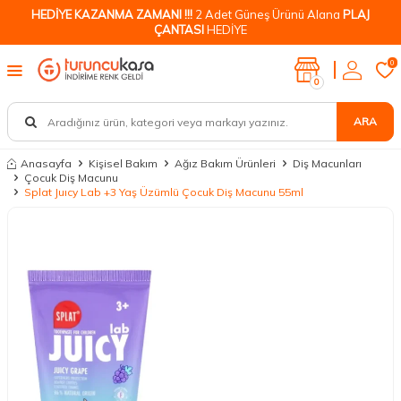
HEDİYE KAZANMA ZAMANI !!!
2 Adet Güneş Ürünü Alana
PLAJ
ÇANTASI
HEDİYE
0
0
ARA
Anasayfa
Kişisel Bakım
Ağız Bakım Ürünleri
Diş Macunları
Çocuk Diş Macunu
Splat Juıcy Lab +3 Yaş Üzümlü Çocuk Diş Macunu 55ml