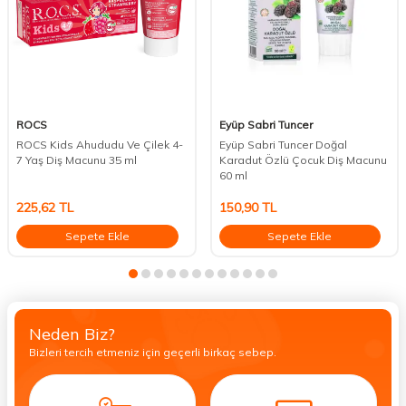
ROCS
Eyüp Sabri Tuncer
ROCS Kids Ahududu Ve Çilek 4-
Eyüp Sabri Tuncer Doğal
7 Yaş Diş Macunu 35 ml
Karadut Özlü Çocuk Diş Macunu
60 ml
225,62
TL
150,90
TL
Sepete Ekle
Sepete Ekle
Neden Biz?
Bizleri tercih etmeniz için geçerli birkaç sebep.