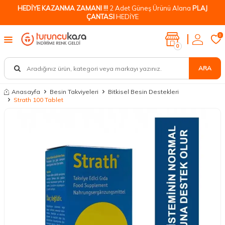
HEDİYE KAZANMA ZAMANI !!!
2 Adet Güneş Ürünü Alana
PLAJ
ÇANTASI
HEDİYE
0
0
ARA
Anasayfa
Besin Takviyeleri
Bitkisel Besin Destekleri
Strath 100 Tablet