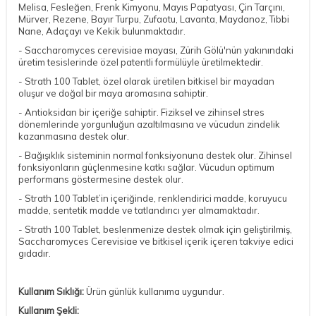
Melisa, Fesleğen, Frenk Kimyonu, Mayıs Papatyası, Çin Tarçını,
Mürver, Rezene, Bayır Turpu, Zufaotu, Lavanta, Maydanoz, Tıbbi
Nane, Adaçayı ve Kekik bulunmaktadır.
- Saccharomyces cerevisiae mayası, Zürih Gölü'nün yakınındaki
üretim tesislerinde özel patentli formülüyle üretilmektedir.
- Strath 100 Tablet, özel olarak üretilen bitkisel bir mayadan
oluşur ve doğal bir maya aromasına sahiptir.
- Antioksidan bir içeriğe sahiptir. Fiziksel ve zihinsel stres
dönemlerinde yorgunluğun azaltılmasına ve vücudun zindelik
kazanmasına destek olur.
- Bağışıklık sisteminin normal fonksiyonuna destek olur. Zihinsel
fonksiyonların güçlenmesine katkı sağlar. Vücudun optimum
performans göstermesine destek olur.
- Strath 100 Tablet’in içeriğinde, renklendirici madde, koruyucu
madde, sentetik madde ve tatlandırıcı yer almamaktadır.
- Strath 100 Tablet, beslenmenize destek olmak için geliştirilmiş,
Saccharomyces Cerevisiae ve bitkisel içerik içeren takviye edici
gıdadır.
Kullanım Sıklığı:
Ürün günlük kullanıma uygundur.
Kullanım Şekli: