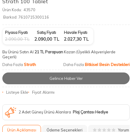
Strath 100 Tablet
Ürün Kodu:
43570
Barkod:
7610715300116
Piyasa Fiyatı
Satış Fiyatı
Havale Fiyatı
2.090,00
TL
2.090,00
TL
2.027,30
TL
Bu Ürünü Satın Al
21 TL Parapuan
Kazan
(Üyelikli Alışverişlerde
Geçerli)
Strath
Bitkisel Besin Destekleri
Daha Fazla
Daha Fazla
Gelince Haber Ver
Listeye Ekle
Fiyat Alarmı
2 Adet Güneş Ürünü Alanlara
Plaj Çantası Hediye
Yorum
Ürün Açıklaması
Ödeme Seçenekleri