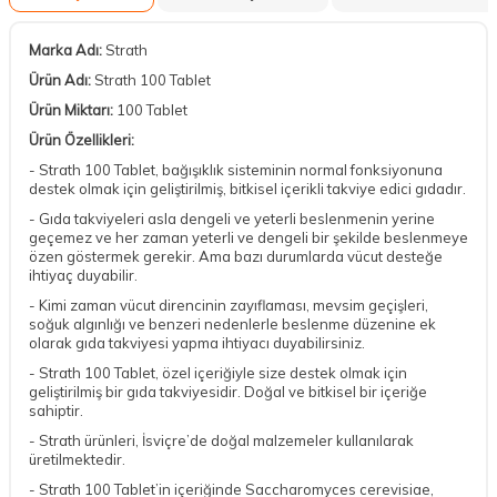
Marka Adı:
Strath
Ürün Adı:
Strath 100 Tablet
Ürün Miktarı:
100 Tablet
Ürün Özellikleri:
- Strath 100 Tablet, bağışıklık sisteminin normal fonksiyonuna
destek olmak için geliştirilmiş, bitkisel içerikli takviye edici gıdadır.
- Gıda takviyeleri asla dengeli ve yeterli beslenmenin yerine
geçemez ve her zaman yeterli ve dengeli bir şekilde beslenmeye
özen göstermek gerekir. Ama bazı durumlarda vücut desteğe
ihtiyaç duyabilir.
- Kimi zaman vücut direncinin zayıflaması, mevsim geçişleri,
soğuk algınlığı ve benzeri nedenlerle beslenme düzenine ek
olarak gıda takviyesi yapma ihtiyacı duyabilirsiniz.
- Strath 100 Tablet, özel içeriğiyle size destek olmak için
geliştirilmiş bir gıda takviyesidir. Doğal ve bitkisel bir içeriğe
sahiptir.
- Strath ürünleri, İsviçre’de doğal malzemeler kullanılarak
üretilmektedir.
- Strath 100 Tablet’in içeriğinde Saccharomyces cerevisiae,