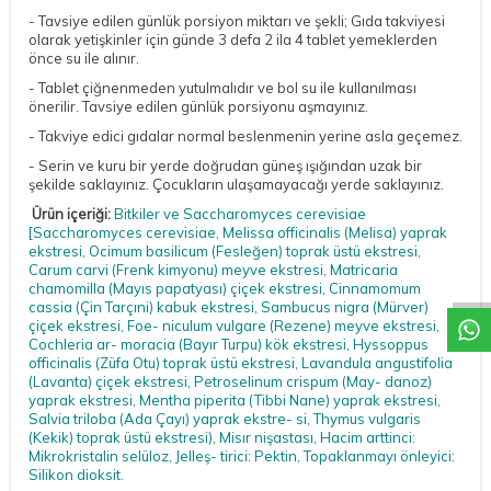
- Tavsiye edilen günlük porsiyon miktarı ve şekli; Gıda takviyesi
olarak yetişkinler için günde 3 defa 2 ila 4 tablet yemeklerden
önce su ile alınır.
- Tablet çiğnenmeden yutulmalıdır ve bol su ile kullanılması
önerilir. Tavsiye edilen günlük porsiyonu aşmayınız.
- Takviye edici gıdalar normal beslenmenin yerine asla geçemez.
- Serin ve kuru bir yerde doğrudan güneş ışığından uzak bir
şekilde saklayınız. Çocukların ulaşamayacağı yerde saklayınız.
Ürün içeriği:
Bitkiler ve Saccharomyces cerevisiae
[Saccharomyces cerevisiae, Melissa officinalis (Melisa) yaprak
DESTEK
ekstresi, Ocimum basilicum (Fesleğen) toprak üstü ekstresi,
Carum carvi (Frenk kimyonu) meyve ekstresi, Matricaria
chamomilla (Mayıs papatyası) çiçek ekstresi, Cinnamomum
cassia (Çin Tarçıni) kabuk ekstresi, Sambucus nigra (Mürver)
çiçek ekstresi, Foe- niculum vulgare (Rezene) meyve ekstresi,
Cochleria ar- moracia (Bayır Turpu) kök ekstresi, Hyssoppus
officinalis (Züfa Otu) toprak üstü ekstresi, Lavandula angustifolia
(Lavanta) çiçek ekstresi, Petroselinum crispum (May- danoz)
yaprak ekstresi, Mentha piperita (Tibbi Nane) yaprak ekstresi,
Salvia triloba (Ada Çayı) yaprak ekstre- si, Thymus vulgaris
(Kekik) toprak üstü ekstresi), Misır nişastası, Hacim arttinci:
Mikrokristalin selüloz, Jelleş- tirici: Pektin, Topaklanmayı önleyici:
Silikon dioksit.