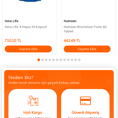
New Life
Nutraxin
New Life 4 Hepa 30 Kapsül
Nutraxin Bromelain Forte 60
Tablet
710,10
TL
442,49
TL
Sepete Ekle
Sepete Ekle
Neden Biz?
Bizleri tercih etmeniz için geçerli birkaç sebep.
Hızlı Kargo
Güvenli Alışveriş