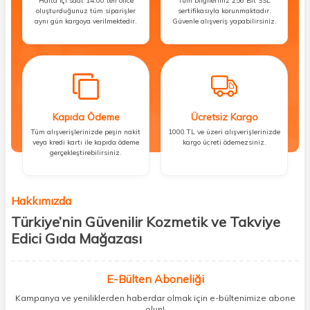
Hafta içi saat 14:00’ten önce
Tüm bilgileriniz 256 Bit SSL
oluşturduğunuz tüm siparişler
sertifikasıyla korunmaktadır.
aynı gün kargoya verilmektedir.
Güvenle alışveriş yapabilirsiniz.
Kapıda Ödeme
Ücretsiz Kargo
Tüm alışverişlerinizde peşin nakit
1000 TL ve üzeri alışverişlerinizde
veya kredi kartı ile kapıda ödeme
kargo ücreti ödemezsiniz.
gerçekleştirebilirsiniz.
Hakkımızda
Türkiye’nin Güvenilir Kozmetik ve Takviye
Edici Gıda Mağazası
Güzellik, sağlık ve iyi hissetmek herkesin hakkı! Biz de bu vizyonla, hem
kişisel bakım hem de takviye edici gıda ürünlerini sizlerle
E-Bülten Aboneliği
buluşturuyoruz. Artık mağaza mağaza dolaşmanıza gerek yok;
Kampanya ve yeniliklerden haberdar olmak için e-bültenimize abone
ihtiyacınız olan her şeyi tek bir çatı altında topluyor ve kapınıza kadar
olun!