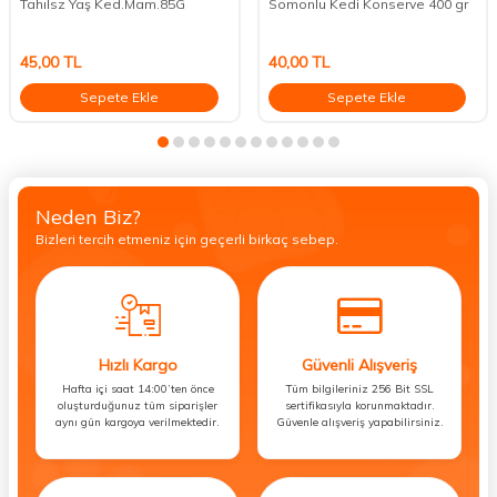
Tahılsz Yaş Ked.Mam.85G
Somonlu Kedi Konserve 400 gr
45,00
TL
40,00
TL
Sepete Ekle
Sepete Ekle
Neden Biz?
Bizleri tercih etmeniz için geçerli birkaç sebep.
Hızlı Kargo
Güvenli Alışveriş
Hafta içi saat 14:00’ten önce
Tüm bilgileriniz 256 Bit SSL
oluşturduğunuz tüm siparişler
sertifikasıyla korunmaktadır.
aynı gün kargoya verilmektedir.
Güvenle alışveriş yapabilirsiniz.