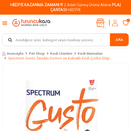
HEDİYE KAZANMA ZAMANI !!!
2 Adet Güneş Ürünü Alana
PLAJ
ÇANTASI
HEDİYE
0
0
ARA
Anasayfa
Pet Shop
Kedi Ürünleri
Kedi Mamaları
Spectrum Gusto Tavuklu,Somon ve Kabaklı Kedi Çorba 50gr