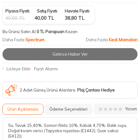
Piyasa Fiyatı
Satış Fiyatı
Havale Fiyatı
40,00
TL
40,00
TL
38,80
TL
Bu Ürünü Satın Al
0 TL Parapuan
Kazan
Spectrum
Kedi Mamaları
Daha Fazla
Daha Fazla
Gelince Haber Ver
Listeye Ekle
Fiyat Alarmı
2 Adet Güneş Ürünü Alanlara
Plaj Çantası Hediye
Yorum
Ürün Açıklaması
Ödeme Seçenekleri
Su, Tavuk 15,40%, Somon fileto 10%, Kabak 4,70%, Balık suyu,
Doğal kıvam verici (Tapyoka nişastası (E1442), Guar sakızı
(E412)).