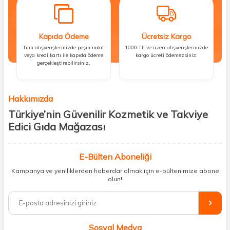
Kapıda Ödeme
Ücretsiz Kargo
Tüm alışverişlerinizde peşin nakit
1000 TL ve üzeri alışverişlerinizde
veya kredi kartı ile kapıda ödeme
kargo ücreti ödemezsiniz.
gerçekleştirebilirsiniz.
Hakkımızda
Türkiye’nin Güvenilir Kozmetik ve Takviye
Edici Gıda Mağazası
Güzellik, sağlık ve iyi hissetmek herkesin hakkı! Biz de bu vizyonla, hem
kişisel bakım hem de takviye edici gıda ürünlerini sizlerle
E-Bülten Aboneliği
buluşturuyoruz. Artık mağaza mağaza dolaşmanıza gerek yok;
Kampanya ve yeniliklerden haberdar olmak için e-bültenimize abone
ihtiyacınız olan her şeyi tek bir çatı altında topluyor ve kapınıza kadar
olun!
güvenle ulaştırıyoruz.
%100 orijinal kozmetik ve sağlık ürünleriyle güzelliğinizi tamamlayabilir,
vücudunuzu desteklemek için güvenilir takviye edici gıdalara
ulaşabilirsiniz. Cilt bakımından saç bakımına, makyajdan vitamin ve
Sosyal Medya