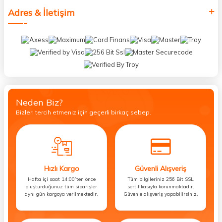
Adres & İletişim
Neden Biz?
Bizleri tercih etmeniz için geçerli birkaç sebep.
Hızlı Kargo
Güvenli Alışveriş
Hafta içi saat 14:00’ten önce
Tüm bilgileriniz 256 Bit SSL
oluşturduğunuz tüm siparişler
sertifikasıyla korunmaktadır.
aynı gün kargoya verilmektedir.
Güvenle alışveriş yapabilirsiniz.