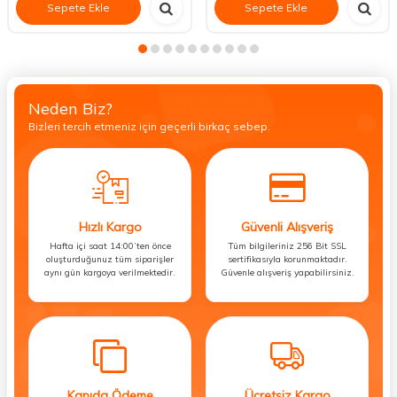
Sepete Ekle
Sepete Ekle
Neden Biz?
Bizleri tercih etmeniz için geçerli birkaç sebep.
Hızlı Kargo
Güvenli Alışveriş
Hafta içi saat 14:00’ten önce
Tüm bilgileriniz 256 Bit SSL
oluşturduğunuz tüm siparişler
sertifikasıyla korunmaktadır.
aynı gün kargoya verilmektedir.
Güvenle alışveriş yapabilirsiniz.
Kapıda Ödeme
Ücretsiz Kargo