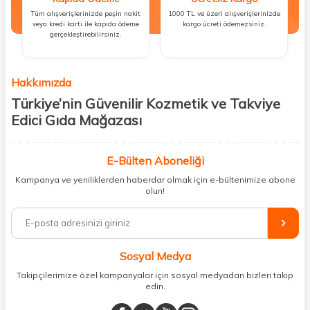
Tüm alışverişlerinizde peşin nakit
1000 TL ve üzeri alışverişlerinizde
veya kredi kartı ile kapıda ödeme
kargo ücreti ödemezsiniz.
gerçekleştirebilirsiniz.
Hakkımızda
Türkiye’nin Güvenilir Kozmetik ve Takviye
Edici Gıda Mağazası
Güzellik, sağlık ve iyi hissetmek herkesin hakkı! Biz de bu vizyonla, hem
kişisel bakım hem de takviye edici gıda ürünlerini sizlerle
E-Bülten Aboneliği
buluşturuyoruz. Artık mağaza mağaza dolaşmanıza gerek yok;
Kampanya ve yeniliklerden haberdar olmak için e-bültenimize abone
ihtiyacınız olan her şeyi tek bir çatı altında topluyor ve kapınıza kadar
olun!
güvenle ulaştırıyoruz.
%100 orijinal kozmetik ve sağlık ürünleriyle güzelliğinizi tamamlayabilir,
vücudunuzu desteklemek için güvenilir takviye edici gıdalara
ulaşabilirsiniz. Cilt bakımından saç bakımına, makyajdan vitamin ve
Sosyal Medya
minerallere kadar binlerce ürünü uygun fiyat ve hızlı kargo avantajıyla
sunuyoruz.
Takipçilerimize özel kampanyalar için sosyal medyadan bizleri takip
edin.
Müşteri memnuniyetini ön planda tutarak, en kaliteli markaları sizlerle
buluşturuyor ve online alışveriş deneyiminizi en iyi hale getiriyoruz.