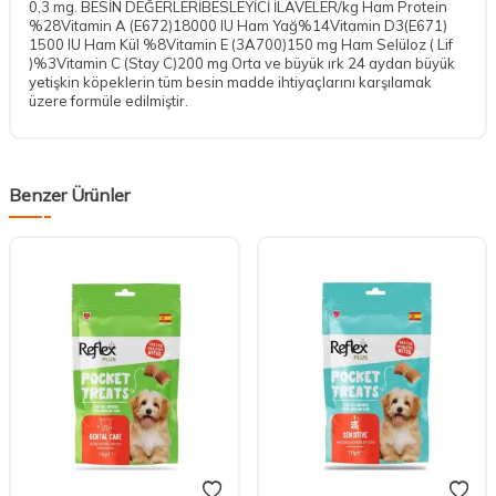
0,3 mg. BESİN DEĞERLERİBESLEYİCİ İLAVELER/kg Ham Protein
%28Vitamin A (E672)18000 IU Ham Yağ%14Vitamin D3(E671)
1500 IU Ham Kül %8Vitamin E (3A700)150 mg Ham Selüloz ( Lif
)%3Vitamin C (Stay C)200 mg Orta ve büyük ırk 24 aydan büyük
yetişkin köpeklerin tüm besin madde ihtiyaçlarını karşılamak
üzere formüle edilmiştir.
Benzer Ürünler