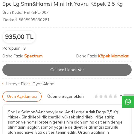
Spc Lg Smn&Hamsi Mini Irk Yavru Köpek 2,5 Kg
Ürün Kodu:
PET-SPL-007
Barkod:
8698995030281
935,00
TL
Parapuan :
9
Spectrum
Köpek Mamaları
Daha Fazla
Daha Fazla
Gelince Haber Ver
DESTEK
Listeye Ekle
Fiyat Alarmı
Yorum
Ürün Açıklaması
Ödeme Seçenekleri
Spc Lg Salmon&Anchovy Med. And Large Adult Dogs 2,5 Kg
Yüksek Sindirilebilirlik İçerdiği yüksek sindirilebilirliğe sahip
somon ve hamsi protein gereksinim olan amino asitlerin dengeli
alınmasını sağlar, somon yağı ile de diyet ile alınması zorunlu
olan esansiyel yağ asitleri temin edilir. Organ Sağlığının