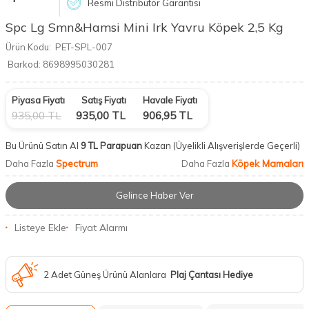
Resmi Distribütör Garantisi
Spc Lg Smn&Hamsi Mini Irk Yavru Köpek 2,5 Kg
Ürün Kodu:
PET-SPL-007
Barkod:
8698995030281
Piyasa Fiyatı
Satış Fiyatı
Havale Fiyatı
935,00
TL
935,00
TL
906,95
TL
Bu Ürünü Satın Al
9 TL Parapuan
Kazan
(Üyelikli Alışverişlerde Geçerli)
Spectrum
Köpek Mamaları
Daha Fazla
Daha Fazla
Gelince Haber Ver
Listeye Ekle
Fiyat Alarmı
2 Adet Güneş Ürünü Alanlara
Plaj Çantası Hediye