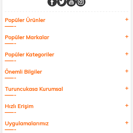
Sağlık, güzellik ve iyi yaşam için aradığınız her şey burada!
Siz de kendinizi yenilemek, sağlığınızı desteklemek ve güzelliğinize
Popüler Ürünler
değer katmak için bize katılın!
Popüler Markalar
Popüler Kategoriler
Önemli Bilgiler
Turuncukasa Kurumsal
Hızlı Erişim
Uygulamalarımız