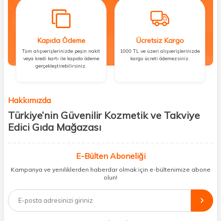
Kapıda Ödeme
Ücretsiz Kargo
Tüm alışverişlerinizde peşin nakit
1000 TL ve üzeri alışverişlerinizde
veya kredi kartı ile kapıda ödeme
kargo ücreti ödemezsiniz.
gerçekleştirebilirsiniz.
Hakkımızda
Türkiye’nin Güvenilir Kozmetik ve Takviye
Edici Gıda Mağazası
Güzellik, sağlık ve iyi hissetmek herkesin hakkı! Biz de bu vizyonla, hem
kişisel bakım hem de takviye edici gıda ürünlerini sizlerle
E-Bülten Aboneliği
buluşturuyoruz. Artık mağaza mağaza dolaşmanıza gerek yok;
Kampanya ve yeniliklerden haberdar olmak için e-bültenimize abone
ihtiyacınız olan her şeyi tek bir çatı altında topluyor ve kapınıza kadar
olun!
güvenle ulaştırıyoruz.
%100 orijinal kozmetik ve sağlık ürünleriyle güzelliğinizi tamamlayabilir,
vücudunuzu desteklemek için güvenilir takviye edici gıdalara
ulaşabilirsiniz. Cilt bakımından saç bakımına, makyajdan vitamin ve