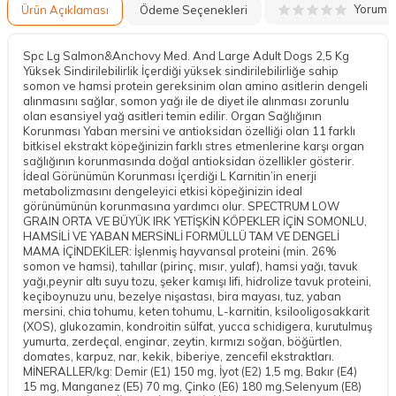
Yorum
Ürün Açıklaması
Ödeme Seçenekleri
Spc Lg Salmon&Anchovy Med. And Large Adult Dogs 2,5 Kg
Yüksek Sindirilebilirlik İçerdiği yüksek sindirilebilirliğe sahip
somon ve hamsi protein gereksinim olan amino asitlerin dengeli
alınmasını sağlar, somon yağı ile de diyet ile alınması zorunlu
olan esansiyel yağ asitleri temin edilir. Organ Sağlığının
Korunması Yaban mersini ve antioksidan özelliği olan 11 farklı
bitkisel ekstrakt köpeğinizin farklı stres etmenlerine karşı organ
sağlığının korunmasında doğal antioksidan özellikler gösterir.
İdeal Görünümün Korunması İçerdiği L Karnitin’in enerji
metabolizmasını dengeleyici etkisi köpeğinizin ideal
görünümünün korunmasına yardımcı olur. SPECTRUM LOW
GRAIN ORTA VE BÜYÜK IRK YETİŞKİN KÖPEKLER İÇİN SOMONLU,
HAMSİLİ VE YABAN MERSİNLİ FORMÜLLÜ TAM VE DENGELİ
MAMA İÇİNDEKİLER: İşlenmiş hayvansal proteini (min. 26%
somon ve hamsi), tahıllar (pirinç, mısır, yulaf), hamsi yağı, tavuk
yağı,peynir altı suyu tozu, şeker kamışı lifi, hidrolize tavuk proteini,
keçiboynuzu unu, bezelye nişastası, bira mayası, tuz, yaban
mersini, chia tohumu, keten tohumu, L-karnitin, ksilooligosakkarit
(XOS), glukozamin, kondroitin sülfat, yucca schidigera, kurutulmuş
yumurta, zerdeçal, enginar, zeytin, kırmızı soğan, böğürtlen,
domates, karpuz, nar, kekik, biberiye, zencefil ekstraktları.
MİNERALLER/kg: Demir (E1) 150 mg, İyot (E2) 1,5 mg, Bakır (E4)
15 mg, Manganez (E5) 70 mg, Çinko (E6) 180 mg,Selenyum (E8)