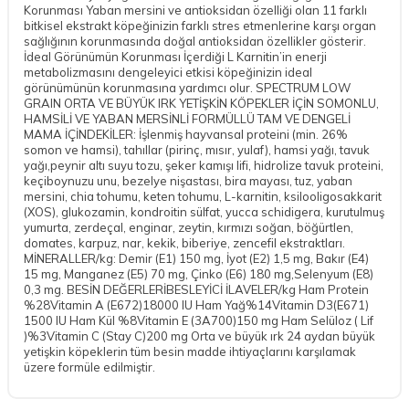
Korunması Yaban mersini ve antioksidan özelliği olan 11 farklı
bitkisel ekstrakt köpeğinizin farklı stres etmenlerine karşı organ
sağlığının korunmasında doğal antioksidan özellikler gösterir.
İdeal Görünümün Korunması İçerdiği L Karnitin’in enerji
metabolizmasını dengeleyici etkisi köpeğinizin ideal
görünümünün korunmasına yardımcı olur. SPECTRUM LOW
GRAIN ORTA VE BÜYÜK IRK YETİŞKİN KÖPEKLER İÇİN SOMONLU,
HAMSİLİ VE YABAN MERSİNLİ FORMÜLLÜ TAM VE DENGELİ
MAMA İÇİNDEKİLER: İşlenmiş hayvansal proteini (min. 26%
somon ve hamsi), tahıllar (pirinç, mısır, yulaf), hamsi yağı, tavuk
yağı,peynir altı suyu tozu, şeker kamışı lifi, hidrolize tavuk proteini,
keçiboynuzu unu, bezelye nişastası, bira mayası, tuz, yaban
mersini, chia tohumu, keten tohumu, L-karnitin, ksilooligosakkarit
(XOS), glukozamin, kondroitin sülfat, yucca schidigera, kurutulmuş
yumurta, zerdeçal, enginar, zeytin, kırmızı soğan, böğürtlen,
domates, karpuz, nar, kekik, biberiye, zencefil ekstraktları.
MİNERALLER/kg: Demir (E1) 150 mg, İyot (E2) 1,5 mg, Bakır (E4)
15 mg, Manganez (E5) 70 mg, Çinko (E6) 180 mg,Selenyum (E8)
0,3 mg. BESİN DEĞERLERİBESLEYİCİ İLAVELER/kg Ham Protein
%28Vitamin A (E672)18000 IU Ham Yağ%14Vitamin D3(E671)
1500 IU Ham Kül %8Vitamin E (3A700)150 mg Ham Selüloz ( Lif
)%3Vitamin C (Stay C)200 mg Orta ve büyük ırk 24 aydan büyük
yetişkin köpeklerin tüm besin madde ihtiyaçlarını karşılamak
üzere formüle edilmiştir.