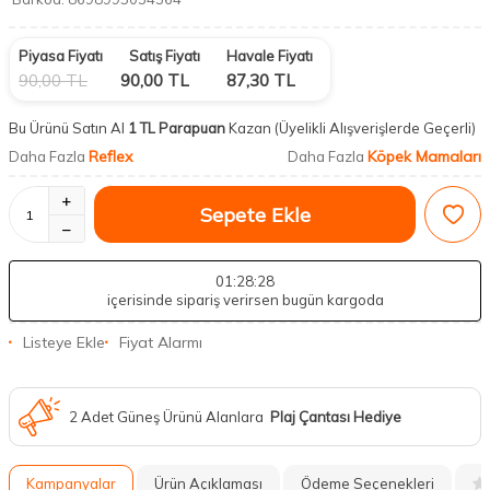
Piyasa Fiyatı
Satış Fiyatı
Havale Fiyatı
90,00
TL
90,00
TL
87,30
TL
Bu Ürünü Satın Al
1 TL Parapuan
Kazan
(Üyelikli Alışverişlerde Geçerli)
Reflex
Köpek Mamaları
Daha Fazla
Daha Fazla
Sepete Ekle
01
:28
:27
içerisinde sipariş verirsen bugün kargoda
Listeye Ekle
Fiyat Alarmı
2 Adet Güneş Ürünü Alanlara
Plaj Çantası Hediye
Kampanyalar
Ürün Açıklaması
Ödeme Seçenekleri