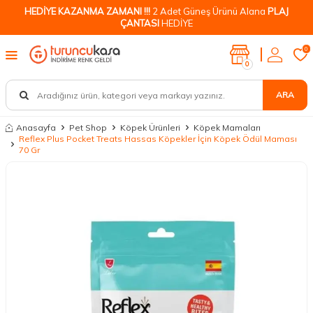
HEDİYE KAZANMA ZAMANI !!!
2 Adet Güneş Ürünü Alana
PLAJ
ÇANTASI
HEDİYE
0
0
ARA
Anasayfa
Pet Shop
Köpek Ürünleri
Köpek Mamaları
Reflex Plus Pocket Treats Hassas Köpekler İçin Köpek Ödül Maması
70 Gr