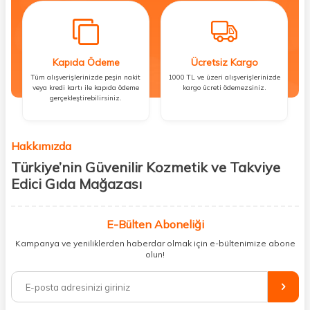
Kapıda Ödeme
Ücretsiz Kargo
Tüm alışverişlerinizde peşin nakit
1000 TL ve üzeri alışverişlerinizde
veya kredi kartı ile kapıda ödeme
kargo ücreti ödemezsiniz.
gerçekleştirebilirsiniz.
Hakkımızda
Türkiye’nin Güvenilir Kozmetik ve Takviye
Edici Gıda Mağazası
Güzellik, sağlık ve iyi hissetmek herkesin hakkı! Biz de bu vizyonla, hem
kişisel bakım hem de takviye edici gıda ürünlerini sizlerle
E-Bülten Aboneliği
buluşturuyoruz. Artık mağaza mağaza dolaşmanıza gerek yok;
Kampanya ve yeniliklerden haberdar olmak için e-bültenimize abone
ihtiyacınız olan her şeyi tek bir çatı altında topluyor ve kapınıza kadar
olun!
güvenle ulaştırıyoruz.
%100 orijinal kozmetik ve sağlık ürünleriyle güzelliğinizi tamamlayabilir,
vücudunuzu desteklemek için güvenilir takviye edici gıdalara
ulaşabilirsiniz. Cilt bakımından saç bakımına, makyajdan vitamin ve