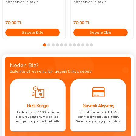
Konservesi 400 Gr
Konservesi 400 Gr
70,00
TL
70,00
TL
Sepete Ekle
Sepete Ekle
Neden Biz?
Bizleri tercih etmeniz için geçerli birkaç sebep.
Hızlı Kargo
Güvenli Alışveriş
Hafta içi saat 14:00’ten önce
Tüm bilgileriniz 256 Bit SSL
oluşturduğunuz tüm siparişler
sertifikasıyla korunmaktadır.
aynı gün kargoya verilmektedir.
Güvenle alışveriş yapabilirsiniz.