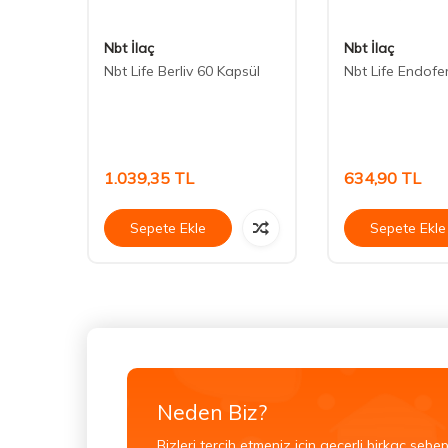
Nbt İlaç
Nbt İlaç
e
Nbt Life Berliv 60 Kapsül
Nbt Life Endofe
xtract
1.039,35
TL
634,90
TL
Sepete Ekle
Sepete Ekle
Neden Biz?
Bizleri tercih etmeniz için geçerli birkaç sebep