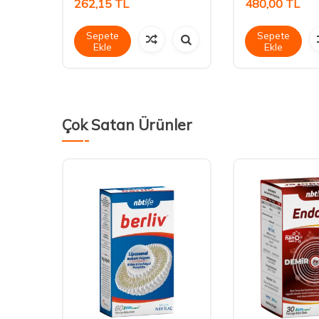
262,15
TL
480,00
TL
Sepete
Sepete
Ekle
Ekle
Çok Satan Ürünler