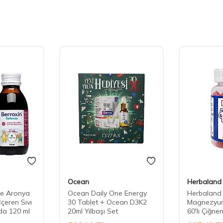
Ocean
Herbaland
se Aronya
Ocean Daily One Energy
Herbaland
çeren Sıvı
30 Tablet + Ocean D3K2
Magnezyum
ıda 120 ml
20ml Yılbaşı Set
60'lı Çiğne