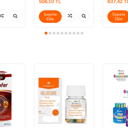
506,10
TL
637,42
T
Sepete
Sepete
Ekle
Ekle