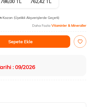
786,00
TL
762,42
TL
n
Kazan
(Üyelikli Alışverişlerde Geçerli)
Daha Fazla
Vitaminler & Mineraller
Sepete Ekle
rihi : 09/2026