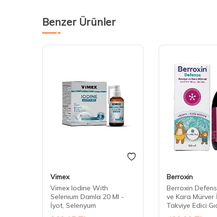
Benzer Ürünler
Vimex
Berroxin
nseng
Vimex Iodine With
Berroxin Defen
Selenium Damla 20 Ml -
ve Kara Mürver İ
İyot, Selenyum
Takviye Edici G