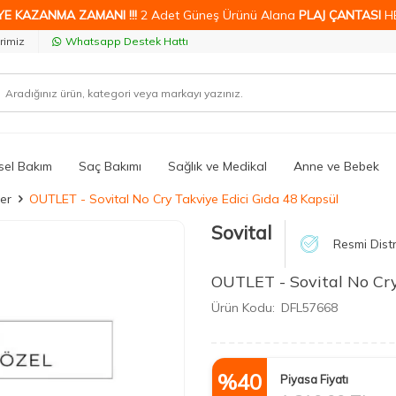
YE KAZANMA ZAMANI !!!
2 Adet Güneş Ürünü Alana
PLAJ ÇANTASI
H
rimiz
Whatsapp Destek Hattı
isel Bakım
Saç Bakımı
Sağlık ve Medikal
Anne ve Bebek
ler
OUTLET - Sovital No Cry Takviye Edici Gıda 48 Kapsül
Sovital
Resmi Distr
OUTLET - Sovital No Cry
Ürün Kodu:
DFL57668
%
40
Piyasa Fiyatı