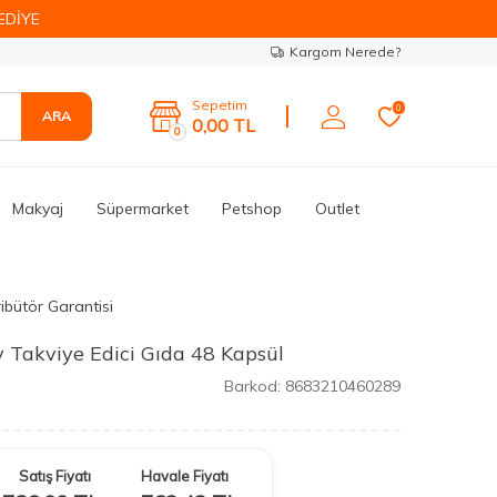
EDİYE
Kargom Nerede?
Sepetim
0
ARA
0,00
TL
0
Makyaj
Süpermarket
Petshop
Outlet
ibütör Garantisi
 Takviye Edici Gıda 48 Kapsül
Barkod:
8683210460289
Satış Fiyatı
Havale Fiyatı