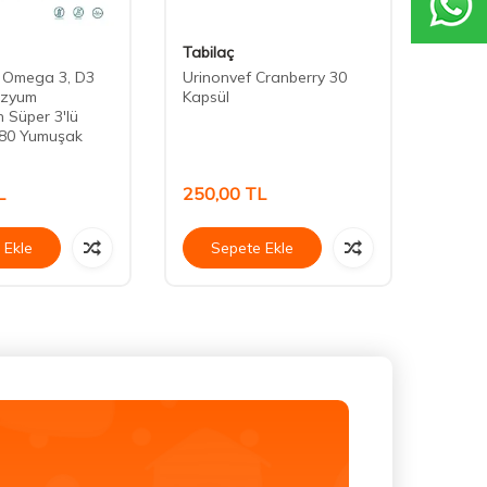
Tabilaç
Atavit
s Omega 3, D3
Urinonvef Cranberry 30
Atavit
ezyum
Kapsül
K2&D
n Süper 3'lü
Gummi
80 Yumuşak
Kapsü
L
250,00
TL
300,
 Ekle
Sepete Ekle
Se