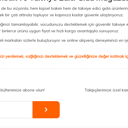
Biz de bu vizyonla, hem kişisel bakım hem de takviye edici gıda ürünler
ek bir çatı altında topluyor ve kapınıza kadar güvenle ulaştırıyoruz.
iğinizi tamamlayabilir, vücudunuzu desteklemek için güvenilir takviye e
binlerce ürünü uygun fiyat ve hızlı kargo avantajıyla sunuyoruz.
 markaları sizlerle buluşturuyor ve online alışveriş deneyiminizi en iyi 
izi yenilemek, sağlığınızı desteklemek ve güzelliğinize değer katmak için
-bültenimize abone olun!
Takipçilerimize özel ka