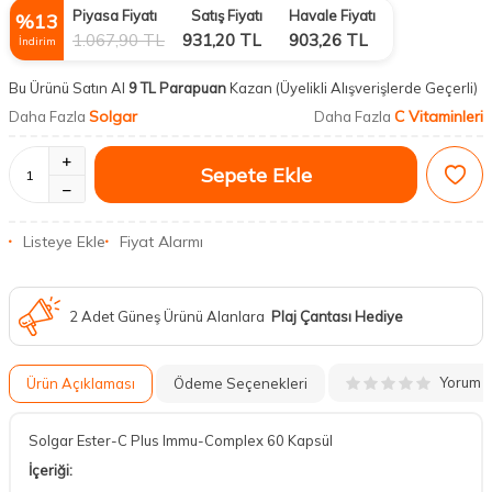
Piyasa Fiyatı
Satış Fiyatı
Havale Fiyatı
%
13
1.067,90
TL
931,20
TL
903,26
TL
İndirim
Bu Ürünü Satın Al
9 TL Parapuan
Kazan
(Üyelikli Alışverişlerde Geçerli)
Solgar
C Vitaminleri
Daha Fazla
Daha Fazla
Sepete Ekle
Listeye Ekle
Fiyat Alarmı
2 Adet Güneş Ürünü Alanlara
Plaj Çantası Hediye
Yorum
Ürün Açıklaması
Ödeme Seçenekleri
Solgar Ester-C Plus Immu-Complex 60 Kapsül
İçeriği: