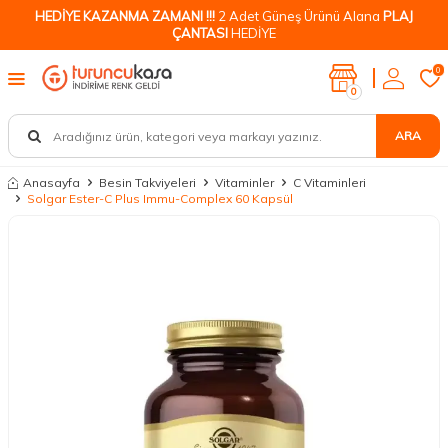
HEDİYE KAZANMA ZAMANI !!!
2 Adet Güneş Ürünü Alana
PLAJ
ÇANTASI
HEDİYE
0
0
ARA
Anasayfa
Besin Takviyeleri
Vitaminler
C Vitaminleri
Solgar Ester-C Plus Immu-Complex 60 Kapsül