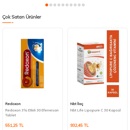
Çok Satan Ürünler
Redoxon
Nbt İlaç
Redoxon 3'lü Etkili 30 Efervesan
Nbt Life Lipopure C 30 Kapsül
Tablet
551,25
TL
932,45
TL