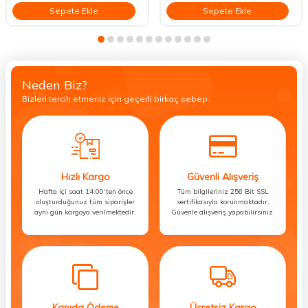
Sepete Ekle
Sepete Ekle
Neden Biz?
Bizleri tercih etmeniz için geçerli birkaç sebep.
Hızlı Kargo
Güvenli Alışveriş
Hafta içi saat 14:00’ten önce
Tüm bilgileriniz 256 Bit SSL
oluşturduğunuz tüm siparişler
sertifikasıyla korunmaktadır.
aynı gün kargoya verilmektedir.
Güvenle alışveriş yapabilirsiniz.
Kapıda Ödeme
Ücretsiz Kargo