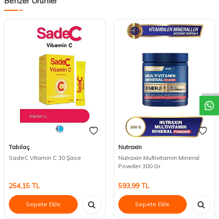
Benzer Ürünler
DESTEK
Tabilaç
Nutraxin
SadeC Vitamin C 30 Şase
Nutraxin Multivitamin Mineral
Powder 300 Gr
254,15
TL
593,99
TL
Sepete Ekle
Sepete Ekle