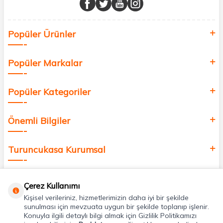
Sağlık, güzellik ve iyi yaşam için aradığınız her şey burada!
Siz de kendinizi yenilemek, sağlığınızı desteklemek ve güzelliğinize
Popüler Ürünler
değer katmak için bize katılın!
Popüler Markalar
Popüler Kategoriler
Önemli Bilgiler
Turuncukasa Kurumsal
Hızlı Erişim
Çerez Kullanımı
Kişisel verileriniz, hizmetlerimizin daha iyi bir şekilde
Uygulamalarımız
sunulması için mevzuata uygun bir şekilde toplanıp işlenir.
Konuyla ilgili detaylı bilgi almak için Gizlilik Politikamızı