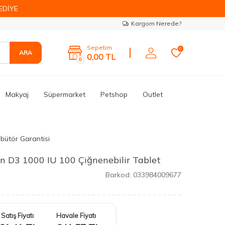
EDİYE
Kargom Nerede?
Sepetim
0
ARA
0,00
TL
0
Makyaj
Süpermarket
Petshop
Outlet
ibütör Garantisi
n D3 1000 IU 100 Çiğnenebilir Tablet
Barkod:
033984009677
Satış Fiyatı
Havale Fiyatı