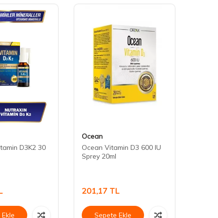
Ocean
Venat
itamin D3K2 30
Ocean Vitamin D3 600 IU
Venat
Sprey 20ml
1000 
11,25
Edici 
L
201,17
TL
187,
 Ekle
Sepete Ekle
Se