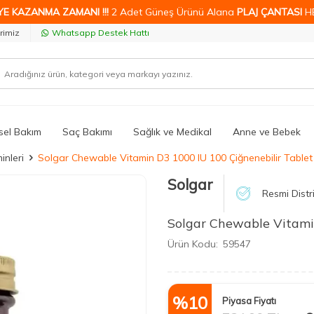
YE KAZANMA ZAMANI !!!
2 Adet Güneş Ürünü Alana
PLAJ ÇANTASI
H
rimiz
Whatsapp Destek Hattı
isel Bakım
Saç Bakımı
Sağlık ve Medikal
Anne ve Bebek
inleri
Solgar Chewable Vitamin D3 1000 IU 100 Çiğnenebilir Tablet
Solgar
Resmi Distr
Solgar Chewable Vitami
Ürün Kodu:
59547
%
10
Piyasa Fiyatı