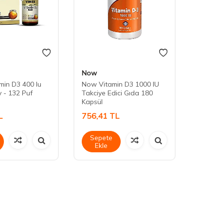
Now
Centr
min D3 400 Iu
Now Vitamin D3 1000 IU
Centr
y - 132 Puf
Takciye Edici Gıda 180
30 Ta
Kapsül
L
756,41
TL
377,
Sepete
Sep
Ekle
Ek