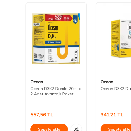
Ocean
Ocean
Ocean D3K2 Damla 20ml x
Ocean D3K2 Da
2 Adet Avantajlı Paket
557,56
TL
341,21
TL
Sepete Ekle
Sepete Ekle