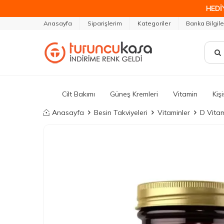
HEDİ
Anasayfa
Siparişlerim
Kategoriler
Banka Bilgile
Cilt Bakımı
Güneş Kremleri
Vitamin
Kiş
Anasayfa
Besin Takviyeleri
Vitaminler
D Vitam