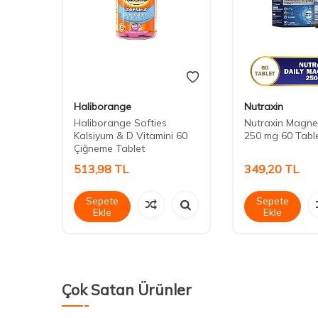
Haliborange
Nutraxin
One
Haliborange Softies
Nutraxin Magne
Kalsiyum & D Vitamini 60
250 mg 60 Tabl
Çiğneme Tablet
513,98
TL
349,20
TL
Sepete
Sepete
Ekle
Ekle
Çok Satan Ürünler