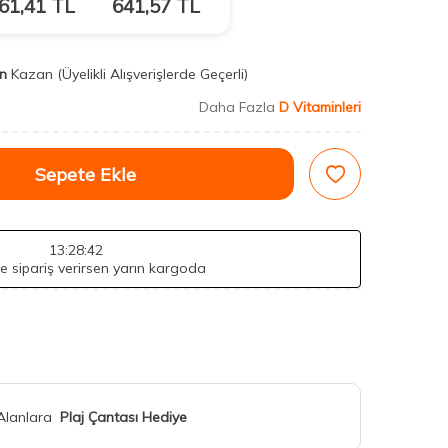
61,41
TL
641,57
TL
n
Kazan
(Üyelikli Alışverişlerde Geçerli)
Daha Fazla
D Vitaminleri
Sepete Ekle
13
:28
:41
de sipariş verirsen yarın kargoda
 Alanlara
Plaj Çantası Hediye