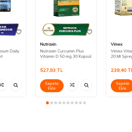
Nutraxin
Vimex
sium Daily
Nutraxin Curcumin Plus
Vimex Vita
et
Vitamin D 50 mg 30 Kapsül
20 Ml Spre
527,93
TL
239,40
T
Sepete
Sepete
Ekle
Ekle