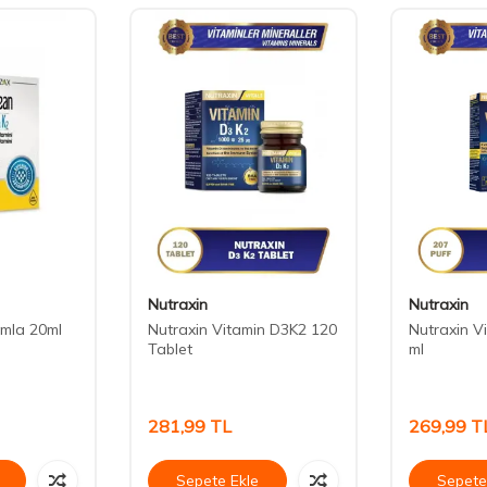
Nutraxin
Nutraxin
mla 20ml
Nutraxin Vitamin D3K2 120
Nutraxin V
Tablet
ml
281,99
TL
269,99
T
Sepete Ekle
Sepete