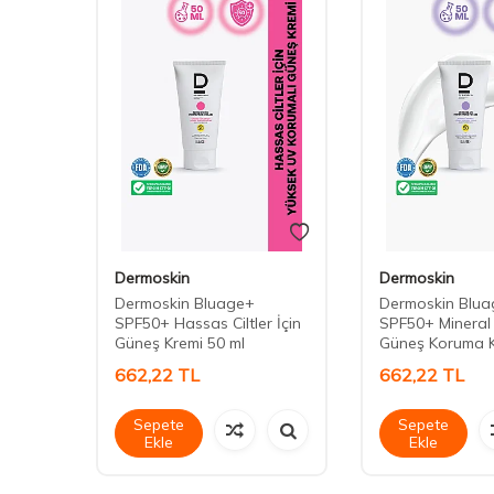
Dermoskin
Dermoskin
Dermoskin Bluage+
Dermoskin Blu
ce
SPF50+ Hassas Ciltler İçin
SPF50+ Mineral F
Güneş Kremi 50 ml
Güneş Koruma K
662,22
TL
662,22
TL
Sepete
Sepete
Ekle
Ekle