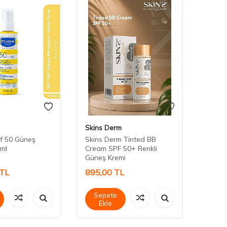
Skins Derm
Skins
f 50 Güneş
Skins Derm Tinted BB
Skins 
 ml
Cream SPF 50+ Renkli
Renkle
Güneş Kremi
TL
895,00
TL
1.95
Sepete
Sep
Ekle
Ek