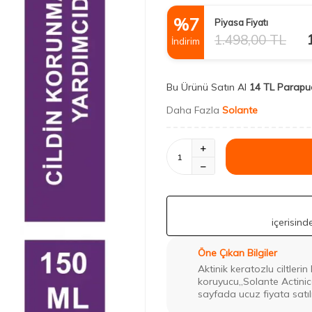
%
7
Piyasa Fiyatı
1.498,00
TL
İndirim
Bu Ürünü Satın Al
14 TL Parapu
Daha Fazla
Solante
içerisin
Öne Çıkan Bilgiler
Aktinik keratozlu ciltlerin
koruyucu,,Solante Actin
sayfada ucuz fiyata satı