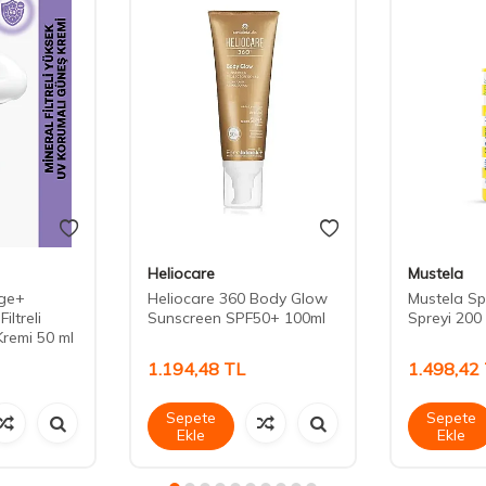
Heliocare
Mustela
age+
Heliocare 360 Body Glow
Mustela Sp
iltreli
Sunscreen SPF50+ 100ml
Spreyi 200
remi 50 ml
1.194,48
TL
1.498,42
Sepete
Sepete
Ekle
Ekle