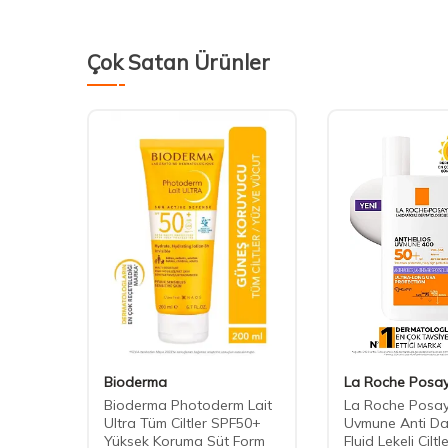
Çok Satan Ürünler
Bioderma
La Roche Posa
 Lait
Bioderma Photoderm Lait
La Roche Posay
F50+
Ultra Tüm Ciltler SPF50+
Uvmune Anti Da
Form
Yüksek Koruma Süt Form
Fluid Lekeli Cilt