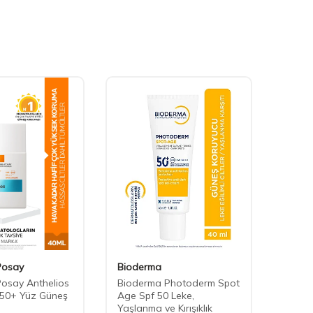
Posay
Bioderma
Biode
osay Anthelios
Bioderma Photoderm Spot
Biode
F50+ Yüz Güneş
Age Spf 50 Leke,
50+ Su
l
Yaşlanma ve Kırışıklık
Yükse