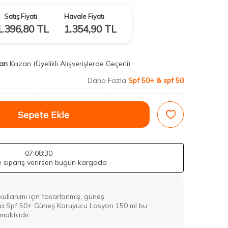
Satış Fiyatı
Havale Fiyatı
1.396,80
TL
1.354,90
TL
an
Kazan
(Üyelikli Alışverişlerde Geçerli)
Daha Fazla
Spf 50+ & spf 50
Sepete Ekle
07
:08
:28
de sipariş verirsen bugün kargoda
 kullanımı için tasarlanmış, güneş
ica Spf 50+ Güneş Koruyucu Losyon 150 ml bu
lmaktadır.