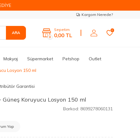
EDİYE
Kargom Nerede?
Sepetim
0
ARA
0,00
TL
0
Makyaj
Süpermarket
Petshop
Outlet
ucu Losyon 150 ml
tribütör Garantisi
0+ Güneş Koruyucu Losyon 150 ml
Barkod:
8699278060131
rum Yap