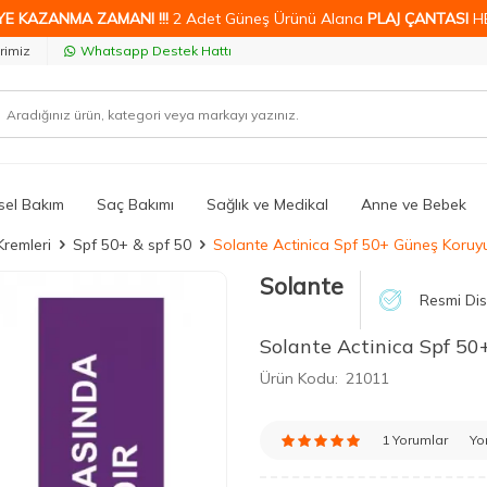
YE KAZANMA ZAMANI !!!
2 Adet Güneş Ürünü Alana
PLAJ ÇANTASI
H
rimiz
Whatsapp Destek Hattı
isel Bakım
Saç Bakımı
Sağlık ve Medikal
Anne ve Bebek
Kremleri
Spf 50+ & spf 50
Solante Actinica Spf 50+ Güneş Koruy
Solante
Resmi Dis
Solante Actinica Spf 5
Ürün Kodu:
21011
1 Yorumlar
Yo