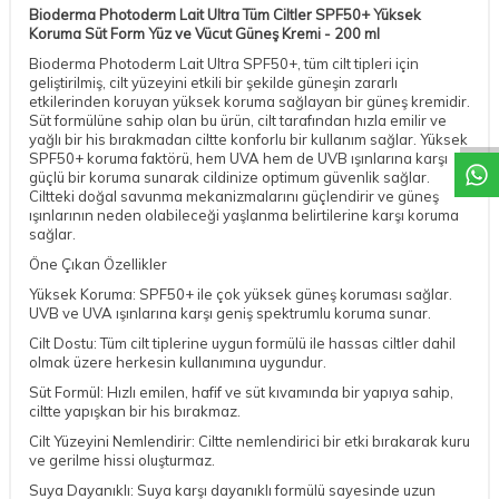
Bioderma Photoderm Lait Ultra Tüm Ciltler SPF50+ Yüksek
Koruma Süt Form Yüz ve Vücut Güneş Kremi - 200 ml
Bioderma Photoderm Lait Ultra SPF50+, tüm cilt tipleri için
geliştirilmiş, cilt yüzeyini etkili bir şekilde güneşin zararlı
DESTEK
etkilerinden koruyan yüksek koruma sağlayan bir güneş kremidir.
Süt formülüne sahip olan bu ürün, cilt tarafından hızla emilir ve
yağlı bir his bırakmadan ciltte konforlu bir kullanım sağlar. Yüksek
SPF50+ koruma faktörü, hem UVA hem de UVB ışınlarına karşı
güçlü bir koruma sunarak cildinize optimum güvenlik sağlar.
Ciltteki doğal savunma mekanizmalarını güçlendirir ve güneş
ışınlarının neden olabileceği yaşlanma belirtilerine karşı koruma
sağlar.
Öne Çıkan Özellikler
Yüksek Koruma: SPF50+ ile çok yüksek güneş koruması sağlar.
UVB ve UVA ışınlarına karşı geniş spektrumlu koruma sunar.
Cilt Dostu: Tüm cilt tiplerine uygun formülü ile hassas ciltler dahil
olmak üzere herkesin kullanımına uygundur.
Süt Formül: Hızlı emilen, hafif ve süt kıvamında bir yapıya sahip,
ciltte yapışkan bir his bırakmaz.
Cilt Yüzeyini Nemlendirir: Ciltte nemlendirici bir etki bırakarak kuru
ve gerilme hissi oluşturmaz.
Suya Dayanıklı: Suya karşı dayanıklı formülü sayesinde uzun