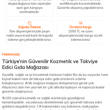
oluşturduğunuz tüm siparişler
sertifikasıyla korunmaktadır.
aynı gün kargoya
Güvenle alışveriş yapabilirsiniz.
verilmektedir.
Kapıda Ödeme
Ücretsiz Kargo
Tüm alışverişlerinizde peşin
1000 TL ve üzeri
nakit veya kredi kartı ile kapıda
alışverişlerinizde kargo ücreti
ödeme gerçekleştirebilirsiniz.
ödemezsiniz.
Hakkımızda
Türkiye’nin Güvenilir Kozmetik ve Takviye
Edici Gıda Mağazası
Güzellik, sağlık ve iyi hissetmek herkesin hakkı! Biz de bu vizyonla, hem
kişisel bakım hem de takviye edici gıda ürünlerini sizlerle
buluşturuyoruz. Artık mağaza mağaza dolaşmanıza gerek yok;
ihtiyacınız olan her şeyi tek bir çatı altında topluyor ve kapınıza kadar
güvenle ulaştırıyoruz.
%100 orijinal kozmetik ve sağlık ürünleriyle güzelliğinizi
tamamlayabilir, vücudunuzu desteklemek için güvenilir takviye edici
gıdalara ulaşabilirsiniz. Cilt bakımından saç bakımına, makyajdan