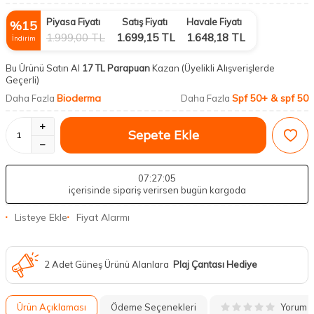
Piyasa Fiyatı
Satış Fiyatı
Havale Fiyatı
%
15
1.999,00
TL
1.699,15
TL
1.648,18
TL
İndirim
Bu Ürünü Satın Al
17 TL Parapuan
Kazan
(Üyelikli Alışverişlerde
Geçerli)
Bioderma
Spf 50+ & spf 50
Daha Fazla
Daha Fazla
Sepete Ekle
07
:27
:04
içerisinde sipariş verirsen bugün kargoda
Listeye Ekle
Fiyat Alarmı
2 Adet Güneş Ürünü Alanlara
Plaj Çantası Hediye
Yorum
Ürün Açıklaması
Ödeme Seçenekleri