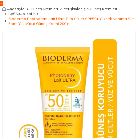
Anasayfa
Güneş Kremleri
Yetişkinler İçin Güneş Kremleri
Spf 50+ & spf 50
Bioderma Photoderm Lait Ultra Tüm Ciltler SPF50+ Yüksek Koruma Süt
Form Yüz Vücut Güneş Kremi 200 ml