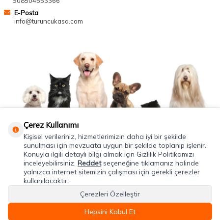
908504553366
E-Posta
info@turuncukasa.com
Çerez Kullanımı
Kişisel verileriniz, hizmetlerimizin daha iyi bir şekilde
sunulması için mevzuata uygun bir şekilde toplanıp işlenir.
Konuyla ilgili detaylı bilgi almak için Gizlilik Politikamızı
inceleyebilirsiniz.
Reddet
seçeneğine tıklamanız halinde
yalnızca internet sitemizin çalışması için gerekli çerezler
kullanılacaktır.
Çerezleri Özelleştir
Hepsini Kabul Et
T
-Soft
E-Ticaret
Sistemleriyle Hazırlanmıştır.