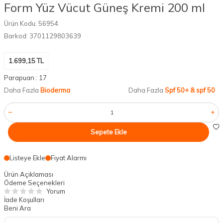
Form Yüz Vücut Güneş Kremi 200 ml
Ürün Kodu:
56954
Barkod:
3701129803639
1.699,15
TL
Parapuan :
17
Daha Fazla
Bioderma
Daha Fazla
Spf 50+ & spf 50
Sepete Ekle
Listeye Ekle
Fiyat Alarmı
Ürün Açıklaması
Ödeme Seçenekleri
Yorum
İade Koşulları
Beni Ara