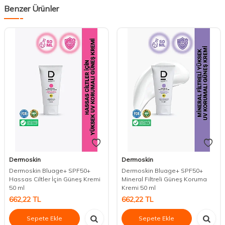
Benzer Ürünler
Dermoskin
Dermoskin
Dermoskin Bluage+ SPF50+
Dermoskin Bluage+ SPF50+
Hassas Ciltler İçin Güneş Kremi
Mineral Filtreli Güneş Koruma
50 ml
Kremi 50 ml
662,22
TL
662,22
TL
Sepete Ekle
Sepete Ekle