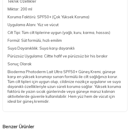
Teknik Özellikler
Miktar: 200 ml
Koruma Faktörü: SPF50+ (Çok Yüksek Koruma)
Uygulama Alanı: Yüz ve vücut
Cilt Tipi: Tüm cilt tiplerine uygun (yağlı, kuru, karma, hassas)
Formül: Süt formülü, hızlı emilim
Suya Dayanıklılık: Suya karşı dayanıklı
Pürüzsüz Uygulama: Ciltte hafif ve pürüzsüz bir his bırakır
Sonuç Olarak
Bioderma Photoderm Lait Ultra SPF50+ Güneş Kremi, güneşe
karşı en yüksek korumayı sunan formülü ile cilt sağlığınızı korur.
Tüm cilt tipleri için uygun olup, cildinize nazikçe uygulanır ve suya
dayanıklı özellikleriyle uzun süreli koruma sağlar. Yüksek koruma
faktörü ile yazın sıcak günlerinde veya güneşe maruz kalınan
aktivitelerde güvenle kullanılabilir. Hem yüz hem de vücut için
ideal bir güneş kremidir.
Benzer Ürünler