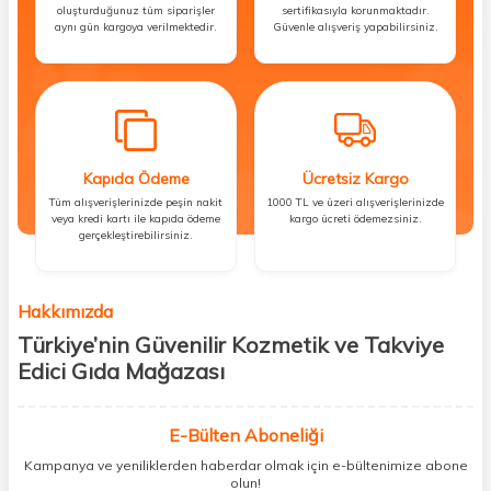
oluşturduğunuz tüm siparişler
sertifikasıyla korunmaktadır.
aynı gün kargoya verilmektedir.
Güvenle alışveriş yapabilirsiniz.
Kapıda Ödeme
Ücretsiz Kargo
Tüm alışverişlerinizde peşin nakit
1000 TL ve üzeri alışverişlerinizde
veya kredi kartı ile kapıda ödeme
kargo ücreti ödemezsiniz.
gerçekleştirebilirsiniz.
Hakkımızda
Türkiye’nin Güvenilir Kozmetik ve Takviye
Edici Gıda Mağazası
Güzellik, sağlık ve iyi hissetmek herkesin hakkı! Biz de bu vizyonla, hem
kişisel bakım hem de takviye edici gıda ürünlerini sizlerle
E-Bülten Aboneliği
buluşturuyoruz. Artık mağaza mağaza dolaşmanıza gerek yok;
Kampanya ve yeniliklerden haberdar olmak için e-bültenimize abone
ihtiyacınız olan her şeyi tek bir çatı altında topluyor ve kapınıza kadar
olun!