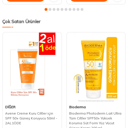
Çok Satan Ürünler
DİĞER
Bioderma
Avene Creme Kuru Ciltler için
Bioderma Photoderm Lait Ultra
SPF 50+ Güneş Koruyucu 50ml -
Tüm Ciltler SPF50+ Yüksek
2AL1ÖDE
Koruma Süt Form Yüz Vücut
Güneş Kremi 200 ml