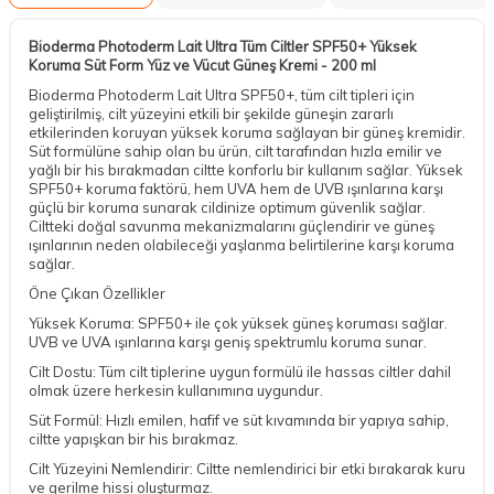
Bioderma Photoderm Lait Ultra Tüm Ciltler SPF50+ Yüksek
Koruma Süt Form Yüz ve Vücut Güneş Kremi - 200 ml
Bioderma Photoderm Lait Ultra SPF50+, tüm cilt tipleri için
geliştirilmiş, cilt yüzeyini etkili bir şekilde güneşin zararlı
etkilerinden koruyan yüksek koruma sağlayan bir güneş kremidir.
Süt formülüne sahip olan bu ürün, cilt tarafından hızla emilir ve
yağlı bir his bırakmadan ciltte konforlu bir kullanım sağlar. Yüksek
SPF50+ koruma faktörü, hem UVA hem de UVB ışınlarına karşı
güçlü bir koruma sunarak cildinize optimum güvenlik sağlar.
Ciltteki doğal savunma mekanizmalarını güçlendirir ve güneş
ışınlarının neden olabileceği yaşlanma belirtilerine karşı koruma
sağlar.
Öne Çıkan Özellikler
Yüksek Koruma: SPF50+ ile çok yüksek güneş koruması sağlar.
UVB ve UVA ışınlarına karşı geniş spektrumlu koruma sunar.
Cilt Dostu: Tüm cilt tiplerine uygun formülü ile hassas ciltler dahil
olmak üzere herkesin kullanımına uygundur.
Süt Formül: Hızlı emilen, hafif ve süt kıvamında bir yapıya sahip,
ciltte yapışkan bir his bırakmaz.
Cilt Yüzeyini Nemlendirir: Ciltte nemlendirici bir etki bırakarak kuru
ve gerilme hissi oluşturmaz.