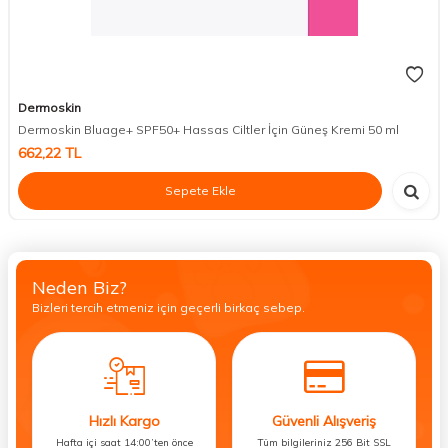
Dermoskin
Dermoskin Bluage+ SPF50+ Hassas Ciltler İçin Güneş Kremi 50 ml
662,22
TL
Sepete Ekle
Neden Biz?
Bizleri tercih etmeniz için geçerli birkaç sebep.
Hızlı Kargo
Güvenli Alışveriş
Hafta içi saat 14:00’ten önce
Tüm bilgileriniz 256 Bit SSL