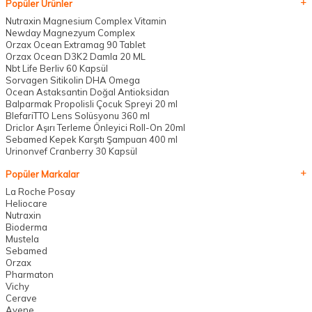
Popüler Ürünler
Nutraxin Magnesium Complex Vitamin
Newday Magnezyum Complex
Orzax Ocean Extramag 90 Tablet
Orzax Ocean D3K2 Damla 20 ML
Nbt Life Berliv 60 Kapsül
Sorvagen Sitikolin DHA Omega
Ocean Astaksantin Doğal Antioksidan
Balparmak Propolisli Çocuk Spreyi 20 ml
BlefariTTO Lens Solüsyonu 360 ml
Driclor Aşırı Terleme Önleyici Roll-On 20ml
Sebamed Kepek Karşıtı Şampuan 400 ml
Urinonvef Cranberry 30 Kapsül
Popüler Markalar
La Roche Posay
Heliocare
Nutraxin
Bioderma
Mustela
Sebamed
Orzax
Pharmaton
Vichy
Cerave
Avene