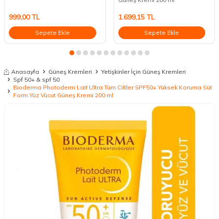
999,00
TL
1.699,15
TL
Sepete Ekle
Sepete Ekle
Anasayfa
Güneş Kremleri
Yetişkinler İçin Güneş Kremleri
Spf 50+ & spf 50
Bioderma Photoderm Lait Ultra Tüm Ciltler SPF50+ Yüksek Koruma Süt
Form Yüz Vücut Güneş Kremi 200 ml