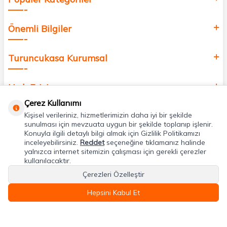
Önemli Bilgiler
Turuncukasa Kurumsal
Hızlı Erişim
Çerez Kullanımı
Kişisel verileriniz, hizmetlerimizin daha iyi bir şekilde
Uygulamalarımız
sunulması için mevzuata uygun bir şekilde toplanıp işlenir.
Konuyla ilgili detaylı bilgi almak için Gizlilik Politikamızı
inceleyebilirsiniz.
Reddet
seçeneğine tıklamanız halinde
Adres & İletişim
yalnızca internet sitemizin çalışması için gerekli çerezler
kullanılacaktır.
Çerezleri Özelleştir
Hepsini Kabul Et