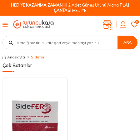
HEDİYE KAZANMA ZAMANI !!!
2 Adet Güneş Ürünü Alana
PLAJ
ÇANTASI
HEDİYE
0
0
ARA
Anasayfa
Sidefer
Çok Satanlar