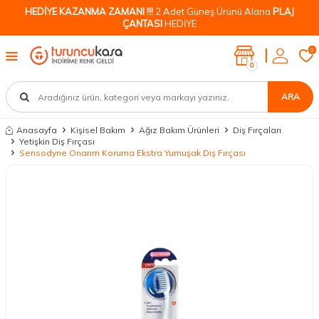
HEDİYE KAZANMA ZAMANI !!!
2 Adet Güneş Ürünü Alana
PLAJ
ÇANTASI
HEDİYE
0
0
ARA
Anasayfa
Kişisel Bakım
Ağız Bakım Ürünleri
Diş Fırçaları
Yetişkin Diş Fırçası
Sensodyne Onarım Koruma Ekstra Yumuşak Diş Fırçası