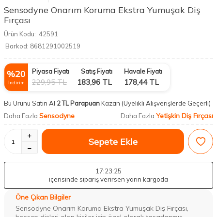
Sensodyne Onarım Koruma Ekstra Yumuşak Diş
Fırçası
Ürün Kodu:
42591
Barkod:
8681291002519
Piyasa Fiyatı
Satış Fiyatı
Havale Fiyatı
%
20
229,95
TL
183,96
TL
178,44
TL
İndirim
Bu Ürünü Satın Al
2 TL Parapuan
Kazan
(Üyelikli Alışverişlerde Geçerli)
Sensodyne
Yetişkin Diş Fırçası
Daha Fazla
Daha Fazla
Sepete Ekle
17
:23
:25
içerisinde sipariş verirsen yarın kargoda
Öne Çıkan Bilgiler
Sensodyne Onarım Koruma Ekstra Yumuşak Diş Fırçası,