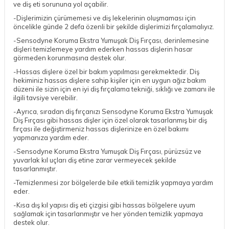
ve diş eti sorununa yol açabilir.
-Dişlerimizin çürümemesi ve diş lekelerinin oluşmaması için
öncelikle günde 2 defa özenli bir şekilde dişlerimizi fırçalamalıyız.
-Sensodyne Koruma Ekstra Yumuşak Diş Fırçası, derinlemesine
dişleri temizlemeye yardım ederken hassas dişlerin hasar
görmeden korunmasına destek olur.
-Hassas dişlere özel bir bakım yapılması gerekmektedir. Diş
hekiminiz hassas dişlere sahip kişiler için en uygun ağız bakım
düzeni ile sizin için en iyi diş fırçalama tekniği, sıklığı ve zamanı ile
ilgili tavsiye verebilir.
-Ayrıca, sıradan diş fırçanızı Sensodyne Koruma Ekstra Yumuşak
Diş Fırçası gibi hassas dişler için özel olarak tasarlanmış bir diş
fırçası ile değiştirmeniz hassas dişlerinize en özel bakımı
yapmanıza yardım eder.
-Sensodyne Koruma Ekstra Yumuşak Diş Fırçası, pürüzsüz ve
yuvarlak kıl uçları diş etine zarar vermeyecek şekilde
tasarlanmıştır.
-Temizlenmesi zor bölgelerde bile etkili temizlik yapmaya yardım
eder.
-Kısa dış kıl yapısı diş eti çizgisi gibi hassas bölgelere uyum
sağlamak için tasarlanmıştır ve her yönden temizlik yapmaya
destek olur.