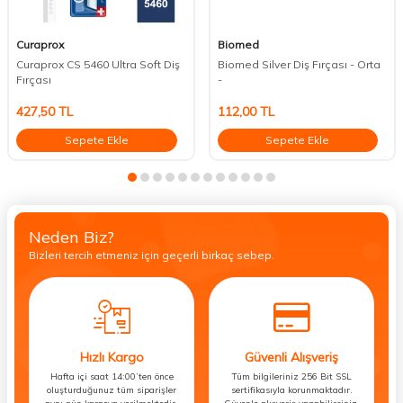
Curaprox
Biomed
Curaprox CS 5460 Ultra Soft Diş
Biomed Silver Diş Fırçası - Orta
Fırçası
-
427,50
TL
112,00
TL
Sepete Ekle
Sepete Ekle
Neden Biz?
Bizleri tercih etmeniz için geçerli birkaç sebep.
Hızlı Kargo
Güvenli Alışveriş
Hafta içi saat 14:00’ten önce
Tüm bilgileriniz 256 Bit SSL
oluşturduğunuz tüm siparişler
sertifikasıyla korunmaktadır.