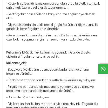
-Küçük fırça başlığı temizlenmesi zor alanlarda bile etkili temizlik
sağlamak üzere özel olarak tasarlanmıştır.
-Sert fırçalamanın etkilerine karşı koruma sağlamaya destek
olur.
-Diş ve dişetlerinizin etkili temizliği için florürlü bir diş macunu ile
günde iki kere fırçalamanızı öneririz.
-Sensodyne Koruma Ekstra Yumuşak Diş Fırçası, dişlerinize en
özel bakımı yapmanız için her zaman yanınızda olacaktır.
DESTEK
Kullanım Sıklığı:
Günlük kullanıma uygundur. Günde 2 defa
dişlerinizi fırçalamanız tavsiye edilir.
Kullanım Şekli:
-Bezelye büyüklüğünü geçmeyecek kadar diş macununu
fırçanıza sürünüz.
-Fazla bastırmadan nazik hareketlerle dişlerinize uygulayınız.
-Fırçalama esnasında diş macununu yutmamaya çalışınız ve
fırçalama sonrasında diş macununu tükürünüz.
-Bol su ile ağzınızı durulayınız.
-Diş fırçasını her kullanım sonrası iyice temizleyiniz. Fırçada diş
macunu artıkları kalmadığına emin olunuz.