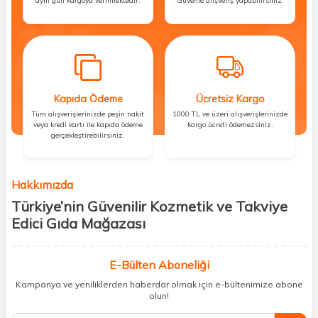
aynı gün kargoya verilmektedir.
Güvenle alışveriş yapabilirsiniz.
Kapıda Ödeme
Ücretsiz Kargo
Tüm alışverişlerinizde peşin nakit
1000 TL ve üzeri alışverişlerinizde
veya kredi kartı ile kapıda ödeme
kargo ücreti ödemezsiniz.
gerçekleştirebilirsiniz.
Hakkımızda
Türkiye’nin Güvenilir Kozmetik ve Takviye
Edici Gıda Mağazası
Güzellik, sağlık ve iyi hissetmek herkesin hakkı! Biz de bu vizyonla, hem
kişisel bakım hem de takviye edici gıda ürünlerini sizlerle
E-Bülten Aboneliği
buluşturuyoruz. Artık mağaza mağaza dolaşmanıza gerek yok;
Kampanya ve yeniliklerden haberdar olmak için e-bültenimize abone
ihtiyacınız olan her şeyi tek bir çatı altında topluyor ve kapınıza kadar
olun!
güvenle ulaştırıyoruz.