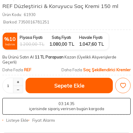
REF Düzleştirici & Koruyucu Saç Kremi 150 ml
Ürün Kodu:
61930
Barkod:
7350016781251
Piyasa Fiyatı
Satış Fiyatı
Havale Fiyatı
%
10
1.200,00
TL
1.080,00
TL
1.047,60
TL
İndirim
Bu Ürünü Satın Al
11 TL Parapuan
Kazan
(Üyelikli Alışverişlerde
Geçerli)
REF
Saç Şekillendirici Kremler
Daha Fazla
Daha Fazla
Sepete Ekle
03
:14
:34
içerisinde sipariş verirsen bugün kargoda
Listeye Ekle
Fiyat Alarmı