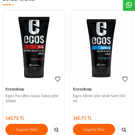
Eczacıbaşı
Eczacıbaşı
Egos Fix Ultra Güçlü Tutuş Jöle
Egos Shine Jöle Islak Sert 150
150ml
ml
142,73
TL
142,73
TL
Sepete Ekle
Sepete Ekle