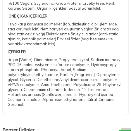
%100 Vegan, Güçlendirici Kinoa Proteini, Cruelty Free, Renk
Koruma Sistemi, Organik İçerikler, Sosyal Sorumluluk
ÖNE ÇIKAN İÇERİKLER
Isıya karşı koruyucu polimerler (fön, düzleştirici gibi işlemlerde
saçı korumak için) Nem bariyeri oluşturan yağlar (ör. argan yağı,
hindistan cevizi yağı) Elektriklenme önleyici ajanlar (anti-static
ajanlar, kationik polimerler) Bitkisel özler (saçı beslemek ve
parlaklık kazandırmak için)
İÇERİKLER
Aqua [Water], Dimethicone, Propylene glycol, Sodium methoxy
PEG-16 maleate/styrene sulfonate copolymer, Hydroxypropyl
starch phosphate, Phenoxyethanol, Sodium
polyacryloyldimethyl taurate, Parfum [Fragrance], Dipropylene
glycol, Glycerin, Dimethicone/vinyl dimethicone crosspolymer,
VP/VA copolymer, Amodimethicone, Polysilicone-29, Ethylhexyl
glycerin, Cetrimonium chloride, Trideceth-12, Limonene,
Helianthus annuus (Sunflower) seed oil, Hydrolyzed quinoa,
Coumarin, Linalool, Alpha-isomethyl ionone, Citral, Cinnamal,
Geraniol.
DESTEK
Benzer Ürünler