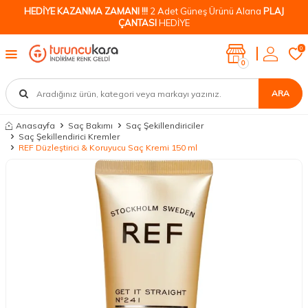
HEDİYE KAZANMA ZAMANI !!!
2 Adet Güneş Ürünü Alana
PLAJ
ÇANTASI
HEDİYE
0
0
ARA
Anasayfa
Saç Bakımı
Saç Şekillendiriciler
Saç Şekillendirici Kremler
REF Düzleştirici & Koruyucu Saç Kremi 150 ml