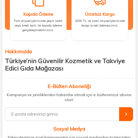
Kapıda Ödeme
Ücretsiz Kargo
Tüm alışverişlerinizde peşin nakit
1000 TL ve üzeri alışverişlerinizde
veya kredi kartı ile kapıda ödeme
kargo ücreti ödemezsiniz.
gerçekleştirebilirsiniz.
Hakkımızda
Türkiye’nin Güvenilir Kozmetik ve Takviye
Edici Gıda Mağazası
Güzellik, sağlık ve iyi hissetmek herkesin hakkı! Biz de bu vizyonla, hem
kişisel bakım hem de takviye edici gıda ürünlerini sizlerle
E-Bülten Aboneliği
buluşturuyoruz. Artık mağaza mağaza dolaşmanıza gerek yok;
Kampanya ve yeniliklerden haberdar olmak için e-bültenimize abone
ihtiyacınız olan her şeyi tek bir çatı altında topluyor ve kapınıza kadar
olun!
güvenle ulaştırıyoruz.
%100 orijinal kozmetik ve sağlık ürünleriyle güzelliğinizi tamamlayabilir,
vücudunuzu desteklemek için güvenilir takviye edici gıdalara
ulaşabilirsiniz. Cilt bakımından saç bakımına, makyajdan vitamin ve
Sosyal Medya
minerallere kadar binlerce ürünü uygun fiyat ve hızlı kargo avantajıyla
sunuyoruz.
Takipçilerimize özel kampanyalar için sosyal medyadan bizleri takip