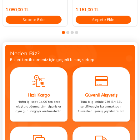
1.080,00
TL
1.161,00
TL
Sepete Ekle
Sepete Ekle
Neden Biz?
Bizleri tercih etmeniz için geçerli birkaç sebep.
Hızlı Kargo
Güvenli Alışveriş
Hafta içi saat 14:00’ten önce
Tüm bilgileriniz 256 Bit SSL
oluşturduğunuz tüm siparişler
sertifikasıyla korunmaktadır.
aynı gün kargoya verilmektedir.
Güvenle alışveriş yapabilirsiniz.