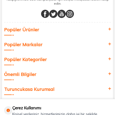
edin.
Müşteri memnuniyetini ön planda tutarak, en kaliteli markaları sizlerle
buluşturuyor ve online alışveriş deneyiminizi en iyi hale getiriyoruz.
Sağlık, güzellik ve iyi yaşam için aradığınız her şey burada!
Siz de kendinizi yenilemek, sağlığınızı desteklemek ve güzelliğinize
Popüler Ürünler
değer katmak için bize katılın!
Popüler Markalar
Popüler Kategoriler
Önemli Bilgiler
Turuncukasa Kurumsal
Hızlı Erişim
Çerez Kullanımı
Kişisel verileriniz, hizmetlerimizin daha iyi bir şekilde