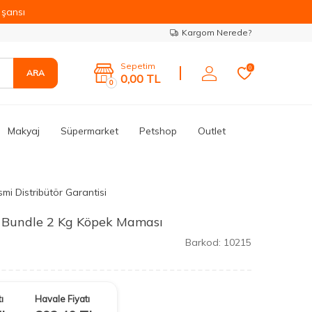
şansı
Kargom Nerede?
Sepetim
0
ARA
0,00
TL
0
Makyaj
Süpermarket
Petshop
Outlet
mi Distribütör Garantisi
 Bundle 2 Kg Köpek Maması
Barkod:
10215
ı
Havale Fiyatı