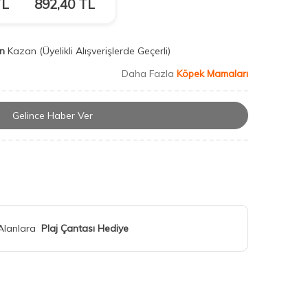
L
892,40
TL
n
Kazan
(Üyelikli Alışverişlerde Geçerli)
Daha Fazla
Köpek Mamaları
Gelince Haber Ver
 Alanlara
Plaj Çantası Hediye