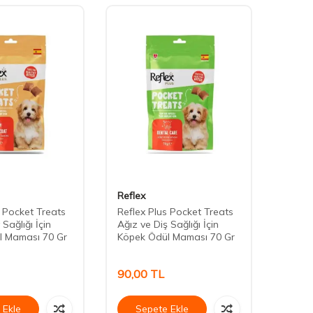
Reflex
Daisy
s Pocket Treats
Reflex Plus Pocket Treats
Daisy 
 Sağlığı İçin
Ağız ve Diş Sağlığı İçin
Köpek
l Maması 70 Gr
Köpek Ödül Maması 70 Gr
90,00
TL
75,0
 Ekle
Sepete Ekle
Se