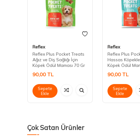
Reflex
Reflex
 Adult
Reflex Plus Pocket Treats
Reflex Plus Poc
Ağız ve Diş Sağlığı İçin
Hassas Köpekler
Köpek Ödül Maması 70 Gr
Köpek Ödül Mam
90,00
TL
90,00
TL
Sepete
Sepete
Ekle
Ekle
Çok Satan Ürünler