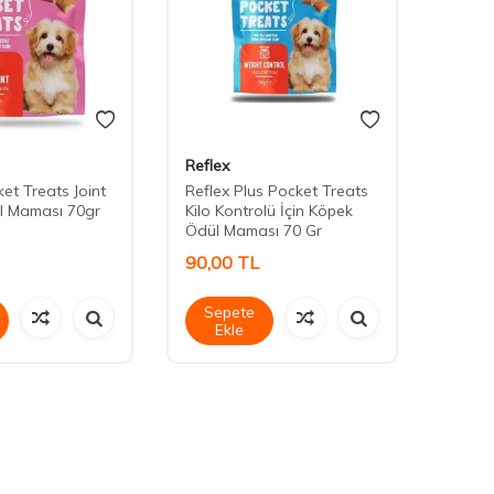
Reflex
Daisy
et Treats Joint
Reflex Plus Pocket Treats
Daisy
l Maması 70gr
Kilo Kontrolü İçin Köpek
Ödül Maması 70 Gr
90,00
TL
90,0
Sepete
Sep
Ekle
Ek