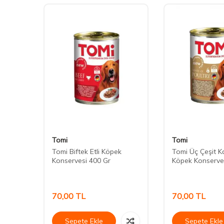
Tomi
Tomi
ips
Tomi Biftek Etli Köpek
Tomi Üç Çeşit Ka
Konservesi 400 Gr
Köpek Konserve
70,00
TL
70,00
TL
Sepete Ekle
Sepete Ekle