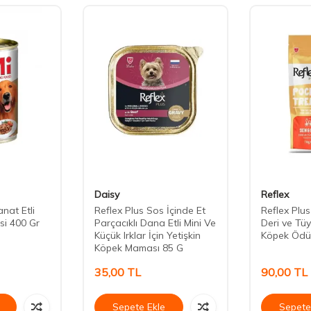
Daisy
Reflex
nat Etli
Reflex Plus Sos İçinde Et
Reflex Plu
si 400 Gr
Parçacıklı Dana Etli Mini Ve
Deri ve Tüy
Küçük Irklar İçin Yetişkin
Köpek Ödü
Köpek Maması 85 G
35,00
TL
90,00
TL
Sepete Ekle
Sepete