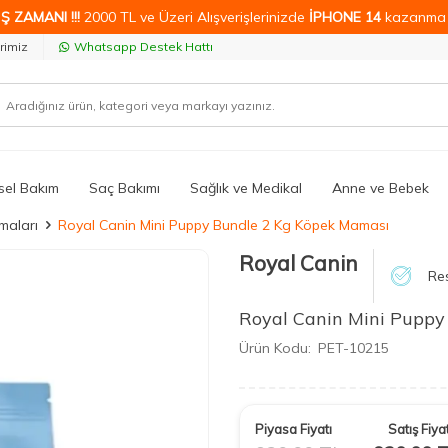
Ş ZAMANI !!!
2000 TL ve Üzeri Alışverişlerinizde
İPHONE 14
kazanma 
rimiz
Whatsapp Destek Hattı
isel Bakım
Saç Bakımı
Sağlık ve Medikal
Anne ve Bebek
maları
Royal Canin Mini Puppy Bundle 2 Kg Köpek Maması
Royal Canin
Res
Royal Canin Mini Puppy
Ürün Kodu:
PET-10215
Piyasa Fiyatı
Satış Fiyat