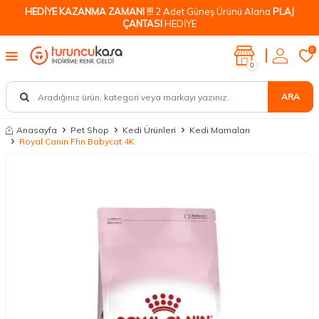
HEDİYE KAZANMA ZAMANI !!!
2 Adet Güneş Ürünü Alana
PLAJ
ÇANTASI
HEDİYE
0
0
ARA
Anasayfa
Pet Shop
Kedi Ürünleri
Kedi Mamaları
Royal Canin Fhn Babycat 4K