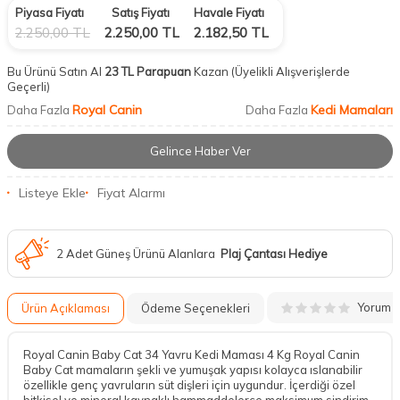
Piyasa Fiyatı
Satış Fiyatı
Havale Fiyatı
2.250,00
TL
2.250,00
TL
2.182,50
TL
Bu Ürünü Satın Al
23 TL Parapuan
Kazan
(Üyelikli Alışverişlerde
Geçerli)
Royal Canin
Kedi Mamaları
Daha Fazla
Daha Fazla
Gelince Haber Ver
Listeye Ekle
Fiyat Alarmı
2 Adet Güneş Ürünü Alanlara
Plaj Çantası Hediye
Yorum
Ürün Açıklaması
Ödeme Seçenekleri
Royal Canin Baby Cat 34 Yavru Kedi Maması 4 Kg Royal Canin
Baby Cat mamaların şekli ve yumuşak yapısı kolayca ıslanabilir
özellikle genç yavruların süt dişleri için uygundur. İçerdiği özel
bitkisel ve mineral kaynaklı hammaddelerce maksimum sindirim