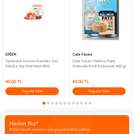
DİĞER
Cute Faces
Optimeal Somon-Karides Sos
Cute Faces Tahılsız Pate
Tahılsz Yaş Ked.Mam.85G
Somonlu Kedi Konserve 400 gr
45,00
TL
40,00
TL
Sepete Ekle
Sepete Ekle
Neden Biz?
Bizleri tercih etmeniz için geçerli birkaç sebep.