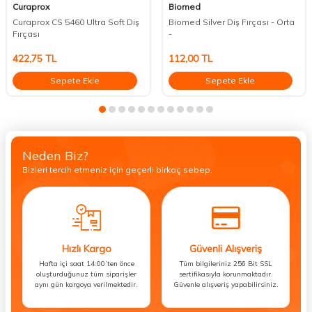
Curaprox
Biomed
Curaprox CS 5460 Ultra Soft Diş
Biomed Silver Diş Fırçası - Orta
Fırçası
-
422,75
TL
112,00
TL
Sepete Ekle
Sepete Ekle
Neden Biz?
Bizleri tercih etmeniz için geçerli birkaç sebep.
Hızlı Kargo
Güvenli Alışveriş
Hafta içi saat 14:00’ten önce
Tüm bilgileriniz 256 Bit SSL
oluşturduğunuz tüm siparişler
sertifikasıyla korunmaktadır.
aynı gün kargoya verilmektedir.
Güvenle alışveriş yapabilirsiniz.