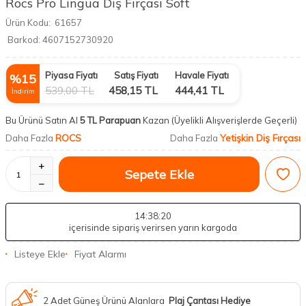
Rocs Pro Lingua Diş Fırçası Soft
Ürün Kodu:
61657
Barkod:
4607152730920
Piyasa Fiyatı
Satış Fiyatı
Havale Fiyatı
%
15
539,00
TL
458,15
TL
444,41
TL
İndirim
Bu Ürünü Satın Al
5 TL Parapuan
Kazan
(Üyelikli Alışverişlerde Geçerli)
ROCS
Yetişkin Diş Fırçası
Daha Fazla
Daha Fazla
Sepete Ekle
14
:38
:19
içerisinde sipariş verirsen yarın kargoda
Listeye Ekle
Fiyat Alarmı
2 Adet Güneş Ürünü Alanlara
Plaj Çantası Hediye