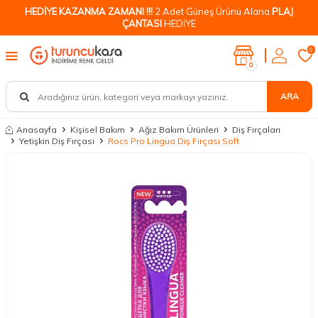
HEDİYE KAZANMA ZAMANI !!!
2 Adet Güneş Ürünü Alana
PLAJ
ÇANTASI
HEDİYE
0
0
ARA
Anasayfa
Kişisel Bakım
Ağız Bakım Ürünleri
Diş Fırçaları
Yetişkin Diş Fırçası
Rocs Pro Lingua Diş Fırçası Soft