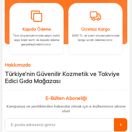
Kapıda Ödeme
Ücretsiz Kargo
Tüm alışverişlerinizde peşin nakit
1000 TL ve üzeri alışverişlerinizde
veya kredi kartı ile kapıda ödeme
kargo ücreti ödemezsiniz.
gerçekleştirebilirsiniz.
Hakkımızda
Türkiye’nin Güvenilir Kozmetik ve Takviye
Edici Gıda Mağazası
Güzellik, sağlık ve iyi hissetmek herkesin hakkı! Biz de bu vizyonla, hem
kişisel bakım hem de takviye edici gıda ürünlerini sizlerle
E-Bülten Aboneliği
buluşturuyoruz. Artık mağaza mağaza dolaşmanıza gerek yok;
Kampanya ve yeniliklerden haberdar olmak için e-bültenimize abone
ihtiyacınız olan her şeyi tek bir çatı altında topluyor ve kapınıza kadar
olun!
güvenle ulaştırıyoruz.
%100 orijinal kozmetik ve sağlık ürünleriyle güzelliğinizi tamamlayabilir,
vücudunuzu desteklemek için güvenilir takviye edici gıdalara