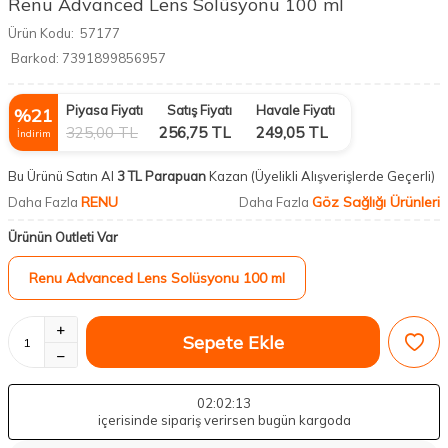
Renu Advanced Lens Solüsyonu 100 ml
Ürün Kodu:
57177
Barkod:
7391899856957
Piyasa Fiyatı
Satış Fiyatı
Havale Fiyatı
%
21
325,00
TL
256,75
TL
249,05
TL
İndirim
Bu Ürünü Satın Al
3 TL Parapuan
Kazan
(Üyelikli Alışverişlerde Geçerli)
RENU
Göz Sağlığı Ürünleri
Daha Fazla
Daha Fazla
Ürünün Outleti Var
Renu Advanced Lens Solüsyonu 100 ml
Sepete Ekle
02
:02
:12
içerisinde sipariş verirsen bugün kargoda