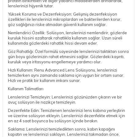
protein birikintileri ve diğer yabancı maddelerden arındırarak,
lenslerinizi hijyenik tutar.
Yüksek Koruma ve Dezenfeksiyon: Gelişmiş dezenfeksiyon
özellikleri ile lenslerinizi mikroplardan ve bakterilerden korur,
göz sağlığınızı riske atmadan güvenli kullanım sağlar.
Nemlendirici Özellik: Solüsyon, lenslerinizi nemlendirir, gözlerde
kuruluk hissini azaltarak rahatlıkla kullanım sağlar. Uzun süreli
kullanımda gözlerdeki rahatlık hissi devam eder.
Göz Rahatlığı: Özel formülü sayesinde lenslerinizi taktıktan sonra
gün boyu gözlerinizin rahat etmesini sağlar. Gözlerdeki kaşıntı,
kuruluk veya iritasyonu engellemeye yardımcı olur.
Hızlı Kullanım: Renu Advanced Lens Solüsyonu, lenslerinizi
temizlerken aynı zamanda saklama için uygun bir ortam sunar.
Hızlı ve pratik bir kullanım imkanı sunar.
Kullanım Talimatları
Lenslerinizi Temizleyin: Lenslerinizi gözünüzden çıkarın ve bir
avuç solüsyon ile nazikçe temizleyin.
Dezenfekte Edin: Temizlenen lenslerinizi lens kabına yerleştirin
ve üzerine solüsyon ekleyin. Lenslerinizi dezenfekte etmek için
en az 4 saat boyunca bu solüsyon içinde bırakın.
Saklama: Lenslerinizi temizledikten sonra, kabın kapağını
kapatın ve lenslerinizi saklayın. Lenslerinizi takmadan önce,