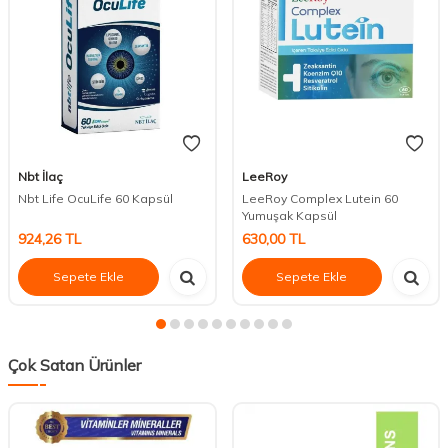
Nbt İlaç
LeeRoy
Nbt Life OcuLife 60 Kapsül
LeeRoy Complex Lutein 60
Yumuşak Kapsül
924,26
TL
630,00
TL
Sepete Ekle
Sepete Ekle
Çok Satan Ürünler