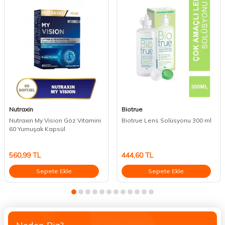
Nutraxin
Biotrue
Nutraxin My Vision Göz Vitamini
Biotrue Lens Solüsyonu 300 ml
60 Yumuşak Kapsül
560,99
TL
444,60
TL
Sepete Ekle
Sepete Ekle