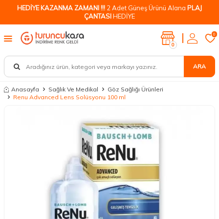
HEDİYE KAZANMA ZAMANI !!!
2 Adet Güneş Ürünü Alana
PLAJ
ÇANTASI
HEDİYE
0
0
ARA
Anasayfa
Sağlık Ve Medikal
Göz Sağlığı Ürünleri
Renu Advanced Lens Solüsyonu 100 ml