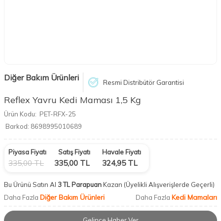
Diğer Bakım Ürünleri
Resmi Distribütör Garantisi
Reflex Yavru Kedi Maması 1,5 Kg
Ürün Kodu:
PET-RFX-25
Barkod:
8698995010689
Piyasa Fiyatı
Satış Fiyatı
Havale Fiyatı
335,00
TL
335,00
TL
324,95
TL
Bu Ürünü Satın Al
3 TL Parapuan
Kazan
(Üyelikli Alışverişlerde Geçerli)
Diğer Bakım Ürünleri
Kedi Mamaları
Daha Fazla
Daha Fazla
Gelince Haber Ver