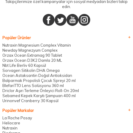
Takipçilerimize özel kampanyalar için sosyal medyadan bizleri takip
edin.
Popüler Ürünler
Nutraxin Magnesium Complex Vitamin
Newday Magnezyum Complex
Orzax Ocean Extramag 90 Tablet
Orzax Ocean D3K2 Damla 20 ML
Nbt Life Berliv 60 Kapsül
Sorvagen Sitikolin DHA Omega
Ocean Astaksantin Doğal Antioksidan
Balparmak Propolisli Çocuk Spreyi 20 ml
BlefariTTO Lens Solüsyonu 360 ml
Driclor Aşırı Terleme Önleyici Roll-On 20ml
Sebamed Kepek Karşıtı Şampuan 400 ml
Urinonvef Cranberry 30 Kapsül
Popüler Markalar
La Roche Posay
Heliocare
Nutraxin
Bioderma