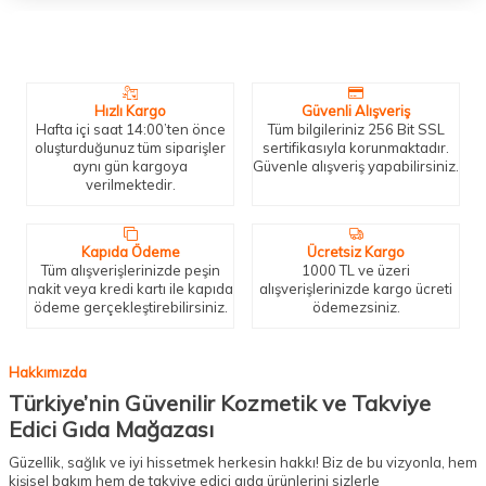
Neden Biz?
Bizleri tercih etmeniz için geçerli birkaç sebep.
Hızlı Kargo
Güvenli Alışveriş
Hafta içi saat 14:00’ten önce
Tüm bilgileriniz 256 Bit SSL
oluşturduğunuz tüm siparişler
sertifikasıyla korunmaktadır.
aynı gün kargoya
Güvenle alışveriş yapabilirsiniz.
verilmektedir.
Kapıda Ödeme
Ücretsiz Kargo
Tüm alışverişlerinizde peşin
1000 TL ve üzeri
nakit veya kredi kartı ile kapıda
alışverişlerinizde kargo ücreti
ödeme gerçekleştirebilirsiniz.
ödemezsiniz.
Hakkımızda
Türkiye’nin Güvenilir Kozmetik ve Takviye
Edici Gıda Mağazası
Güzellik, sağlık ve iyi hissetmek herkesin hakkı! Biz de bu vizyonla, hem
kişisel bakım hem de takviye edici gıda ürünlerini sizlerle