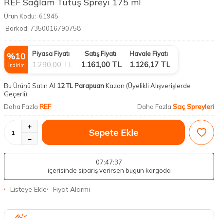
REF Sağlam Tutuş Spreyi 175 ml
Ürün Kodu:
61945
Barkod:
7350016790758
Piyasa Fiyatı
Satış Fiyatı
Havale Fiyatı
%
10
1.290,00
TL
1.161,00
TL
1.126,17
TL
İndirim
Bu Ürünü Satın Al
12 TL Parapuan
Kazan
(Üyelikli Alışverişlerde
Geçerli)
REF
Saç Spreyleri
Daha Fazla
Daha Fazla
Sepete Ekle
07
:47
:36
içerisinde sipariş verirsen bugün kargoda
Listeye Ekle
Fiyat Alarmı