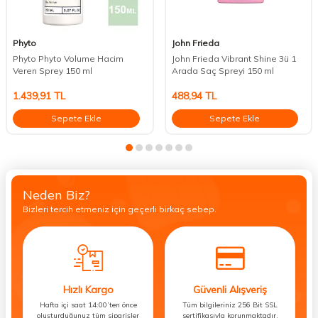
Phyto
John Frieda
Phyto Phyto Volume Hacim
John Frieda Vibrant Shine 3ü 1
Veren Sprey 150 ml
Arada Saç Spreyi 150 ml
1.439,91
TL
488,94
TL
Sepete Ekle
Sepete Ekle
Neden Biz?
Bizleri tercih etmeniz için geçerli birkaç sebep.
Hızlı Kargo
Güvenli Alışveriş
Hafta içi saat 14:00’ten önce
Tüm bilgileriniz 256 Bit SSL
oluşturduğunuz tüm siparişler
sertifikasıyla korunmaktadır.