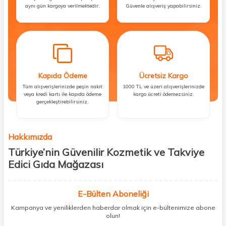
aynı gün kargoya verilmektedir.
Güvenle alışveriş yapabilirsiniz.
Kapıda Ödeme
Ücretsiz Kargo
Tüm alışverişlerinizde peşin nakit
1000 TL ve üzeri alışverişlerinizde
veya kredi kartı ile kapıda ödeme
kargo ücreti ödemezsiniz.
gerçekleştirebilirsiniz.
Hakkımızda
Türkiye’nin Güvenilir Kozmetik ve Takviye
Edici Gıda Mağazası
Güzellik, sağlık ve iyi hissetmek herkesin hakkı! Biz de bu vizyonla, hem
kişisel bakım hem de takviye edici gıda ürünlerini sizlerle
E-Bülten Aboneliği
buluşturuyoruz. Artık mağaza mağaza dolaşmanıza gerek yok;
Kampanya ve yeniliklerden haberdar olmak için e-bültenimize abone
ihtiyacınız olan her şeyi tek bir çatı altında topluyor ve kapınıza kadar
olun!
güvenle ulaştırıyoruz.