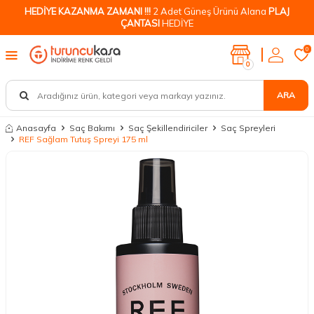
HEDİYE KAZANMA ZAMANI !!!
2 Adet Güneş Ürünü Alana
PLAJ
ÇANTASI
HEDİYE
0
0
ARA
Anasayfa
Saç Bakımı
Saç Şekillendiriciler
Saç Spreyleri
REF Sağlam Tutuş Spreyi 175 ml