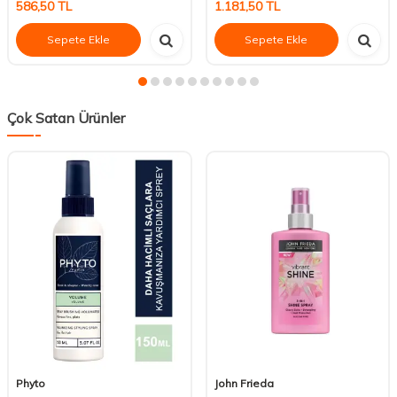
586,50
TL
1.181,50
TL
Sepete Ekle
Sepete Ekle
Çok Satan Ürünler
Phyto
John Frieda