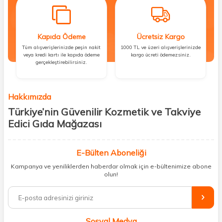
Kapıda Ödeme
Ücretsiz Kargo
Tüm alışverişlerinizde peşin nakit
1000 TL ve üzeri alışverişlerinizde
veya kredi kartı ile kapıda ödeme
kargo ücreti ödemezsiniz.
gerçekleştirebilirsiniz.
Hakkımızda
Türkiye’nin Güvenilir Kozmetik ve Takviye
Edici Gıda Mağazası
Güzellik, sağlık ve iyi hissetmek herkesin hakkı! Biz de bu vizyonla, hem
kişisel bakım hem de takviye edici gıda ürünlerini sizlerle
E-Bülten Aboneliği
buluşturuyoruz. Artık mağaza mağaza dolaşmanıza gerek yok;
Kampanya ve yeniliklerden haberdar olmak için e-bültenimize abone
ihtiyacınız olan her şeyi tek bir çatı altında topluyor ve kapınıza kadar
olun!
güvenle ulaştırıyoruz.
%100 orijinal kozmetik ve sağlık ürünleriyle güzelliğinizi tamamlayabilir,
vücudunuzu desteklemek için güvenilir takviye edici gıdalara
ulaşabilirsiniz. Cilt bakımından saç bakımına, makyajdan vitamin ve
Sosyal Medya