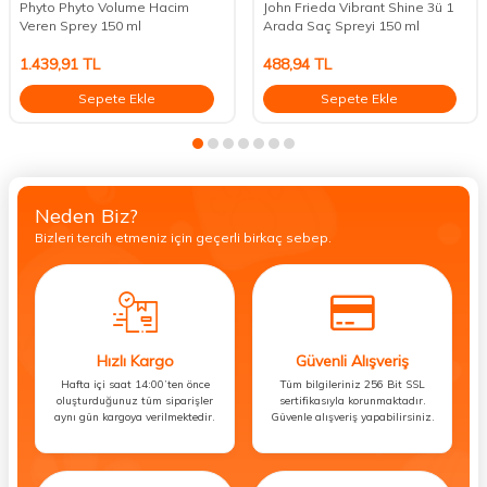
Phyto Phyto Volume Hacim
John Frieda Vibrant Shine 3ü 1
Veren Sprey 150 ml
Arada Saç Spreyi 150 ml
1.439,91
TL
488,94
TL
Sepete Ekle
Sepete Ekle
Neden Biz?
Bizleri tercih etmeniz için geçerli birkaç sebep.
Hızlı Kargo
Güvenli Alışveriş
Hafta içi saat 14:00’ten önce
Tüm bilgileriniz 256 Bit SSL
oluşturduğunuz tüm siparişler
sertifikasıyla korunmaktadır.
aynı gün kargoya verilmektedir.
Güvenle alışveriş yapabilirsiniz.