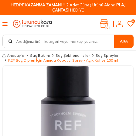
HEDİYE KAZANMA ZAMANI !!!
2 Adet Güneş Ürünü Alana
PLAJ
ÇANTASI
HEDİYE
0
0
ARA
Anasayfa
Saç Bakımı
Saç Şekillendiriciler
Saç Spreyleri
REF Saç Dipleri İçin Anında Kapatıcı Sprey - Açık Kahve 100 ml