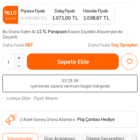
Piyasa Fiyatı
Satış Fiyatı
Havale Fiyatı
%
10
1.190,00
TL
1.071,00
TL
1.038,87
TL
İndirim
Bu Ürünü Satın Al
11 TL Parapuan
Kazan
(Üyelikli Alışverişlerde
Geçerli)
REF
Saç Spreyleri
Daha Fazla
Daha Fazla
Sepete Ekle
03
:29
:38
içerisinde sipariş verirsen bugün kargoda
Listeye Ekle
Fiyat Alarmı
2 Adet Güneş Ürünü Alanlara
Plaj Çantası Hediye
Kampanyalar
Ürün Açıklaması
Ödeme Seçenekleri