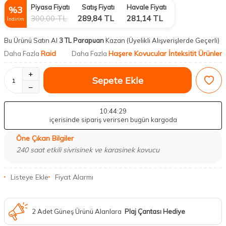
Piyasa Fiyatı
Satış Fiyatı
Havale Fiyatı
%
3
300,00
TL
289,84
TL
281,14
TL
İndirim
Bu Ürünü Satın Al
3 TL Parapuan
Kazan
(Üyelikli Alışverişlerde Geçerli)
Raid
Haşere Kovucular İnteksitit Ürünler
Daha Fazla
Daha Fazla
Sepete Ekle
10
:44
:28
içerisinde sipariş verirsen bugün kargoda
Öne Çıkan Bilgiler
240 saat etkili sivrisinek ve karasinek kovucu
Listeye Ekle
Fiyat Alarmı
2 Adet Güneş Ürünü Alanlara
Plaj Çantası Hediye