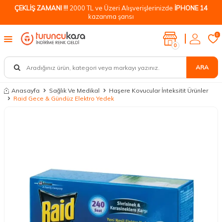
ÇEKLİŞ ZAMANI !!!
2000 TL ve Üzeri Alışverişlerinizde
İPHONE 14
kazanma şansı
0
0
ARA
Anasayfa
Sağlık Ve Medikal
Haşere Kovucular İnteksitit Ürünler
Raid Gece & Gündüz Elektro Yedek