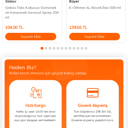
Sinkov
Bayer
Sinkov Toks Kokusuz Sivrisinek
K-Othrine AL Böcek İlacı 500 ml
ve Karasinek Aerosol Sprey 300
ml
104,00
TL
139,56
TL
Sepete Ekle
Sepete Ekle
Neden Biz?
Bizleri tercih etmeniz için geçerli birkaç sebep.
Hızlı Kargo
Güvenli Alışveriş
Hafta içi saat 14:00’ten önce
Tüm bilgileriniz 256 Bit SSL
oluşturduğunuz tüm siparişler
sertifikasıyla korunmaktadır.
aynı gün kargoya verilmektedir.
Güvenle alışveriş yapabilirsiniz.