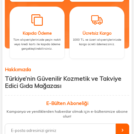
Kapıda Ödeme
Ücretsiz Kargo
Tüm alışverişlerinizde peşin nakit
1000 TL ve üzeri alışverişlerinizde
veya kredi kartı ile kapıda ödeme
kargo ücreti ödemezsiniz.
gerçekleştirebilirsiniz.
Hakkımızda
Türkiye’nin Güvenilir Kozmetik ve Takviye
Edici Gıda Mağazası
Güzellik, sağlık ve iyi hissetmek herkesin hakkı! Biz de bu vizyonla, hem
kişisel bakım hem de takviye edici gıda ürünlerini sizlerle
E-Bülten Aboneliği
buluşturuyoruz. Artık mağaza mağaza dolaşmanıza gerek yok;
Kampanya ve yeniliklerden haberdar olmak için e-bültenimize abone
ihtiyacınız olan her şeyi tek bir çatı altında topluyor ve kapınıza kadar
olun!
güvenle ulaştırıyoruz.
%100 orijinal kozmetik ve sağlık ürünleriyle güzelliğinizi tamamlayabilir,