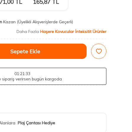
71,00
TL
165,87
TL
n
Kazan
(Üyelikli Alışverişlerde Geçerli)
Daha Fazla
Haşere Kovucular İnteksitit Ürünler
Sepete Ekle
01
:21
:32
de sipariş verirsen bugün kargoda
 Alanlara
Plaj Çantası Hediye