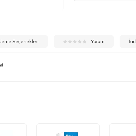
deme Seçenekleri
İad
Yorum
ml