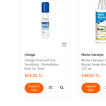
Uriage
Nurse harveys
Uriage Pruriced Sos
Nurse Harveys 
Soothing - Rahatlatıcı
Buzzy Sinek Ko
Roll-On 15ml
175 ml
503,30
TL
349,50
TL
Sepete
Sepete
Ekle
Ekle