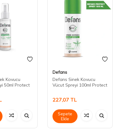
Defans
Esem
nek Kovucu
Defans Sinek Kovucu
Esemm
yi 50ml Protect
Vücut Spreyi 100ml Protect
Karşı 
Gece
L
227,07
TL
171,
Sepete
Sep
Ekle
Ek