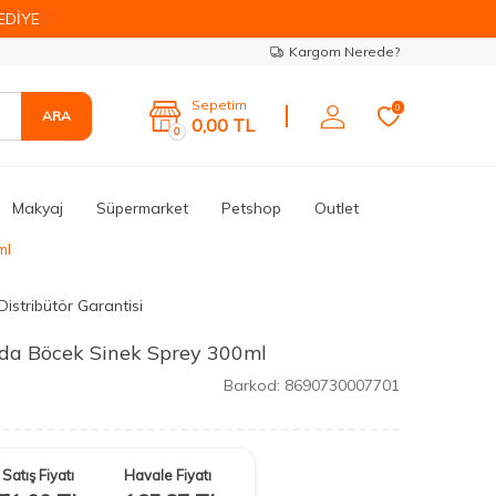
EDİYE
Kargom Nerede?
Sepetim
0
ARA
0,00
TL
0
Makyaj
Süpermarket
Petshop
Outlet
ml
Distribütör Garantisi
da Böcek Sinek Sprey 300ml
Barkod:
8690730007701
Satış Fiyatı
Havale Fiyatı