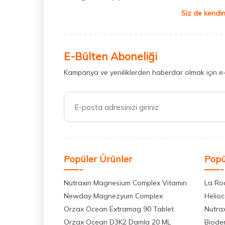
Siz de kendin
E-Bülten Aboneliği
Kampanya ve yeniliklerden haberdar olmak için e
Popüler Ürünler
Popü
Nutraxin Magnesium Complex Vitamin
La Ro
Newday Magnezyum Complex
Helio
Orzax Ocean Extramag 90 Tablet
Nutra
Orzax Ocean D3K2 Damla 20 ML
Biode