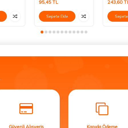
95,45
TL
243,60
T
Sepete Ekle
Sepete
.
Güvenli Alışveriş
Kapıda Ödeme