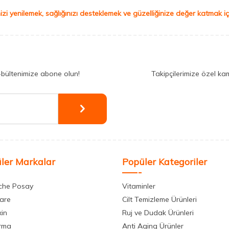
izi yenilemek, sağlığınızı desteklemek ve güzelliğinize değer katmak için
-bültenimize abone olun!
Takipçilerimize özel ka
ler Markalar
Popüler Kategoriler
che Posay
Vitaminler
care
Cilt Temizleme Ürünleri
xin
Ruj ve Dudak Ürünleri
rma
Anti Aging Ürünler