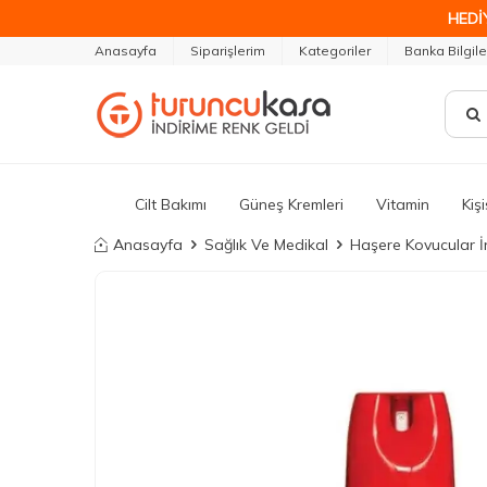
HEDİ
Anasayfa
Siparişlerim
Kategoriler
Banka Bilgile
Cilt Bakımı
Güneş Kremleri
Vitamin
Kiş
Anasayfa
Sağlık Ve Medikal
Haşere Kovucular İn