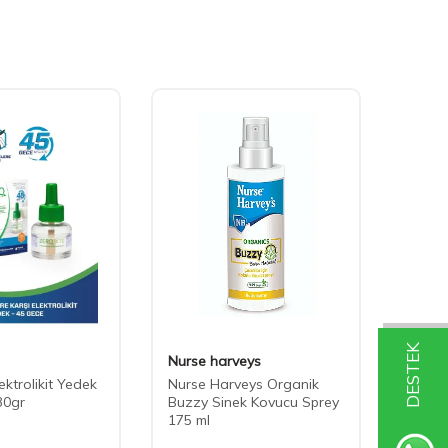
DESTEK
Nurse harveys
Bayer
ektrolikit Yedek
Nurse Harveys Organik
Bayer
30gr
Buzzy Sinek Kovucu Sprey
Hamam
175 ml