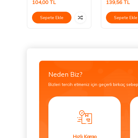
104,00
TL
139,56
TL
Sepete Ekle
Sepete Ekle
Neden Biz?
Bizleri tercih etmeniz için geçerli birkaç sebep
Hızlı Kargo