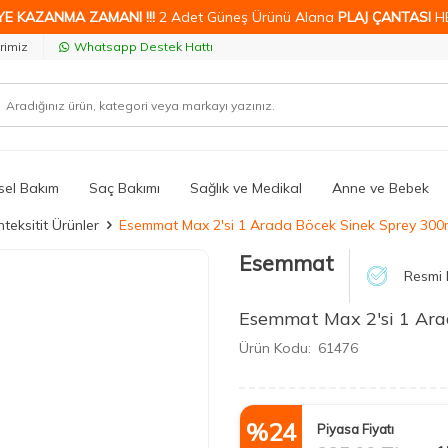
YE KAZANMA ZAMANI !!!
2 Adet Güneş Ürünü Alana
PLAJ ÇANTASI
H
rimiz
Whatsapp Destek Hattı
isel Bakım
Saç Bakımı
Sağlık ve Medikal
Anne ve Bebek
teksitit Ürünler
Esemmat Max 2'si 1 Arada Böcek Sinek Sprey 300
Esemmat
Resmi 
Esemmat Max 2'si 1 Ara
Ürün Kodu:
61476
%
24
Piyasa Fiyatı