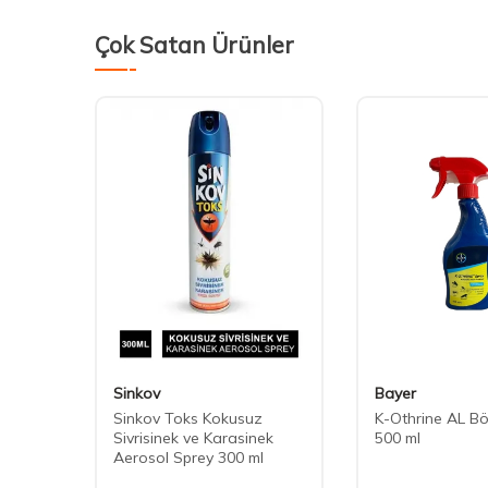
Çok Satan Ürünler
Sinkov
Bayer
re
Sinkov Toks Kokusuz
K-Othrine AL Bö
ek 45
Sivrisinek ve Karasinek
500 ml
Aerosol Sprey 300 ml