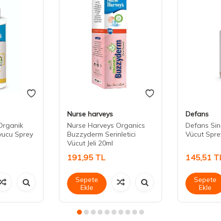
Nurse harveys
Defans
Organik
Nurse Harveys Organics
Defans Si
vucu Sprey
Buzzyderm Serinletici
Vücut Spre
Vücut Jeli 20ml
191,95
TL
145,51
T
Sepete
Sepete
Ekle
Ekle