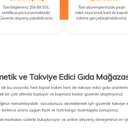
Tüm bilgileriniz 256 Bit SSL
Tüm alışverişlerinizde peşin
sertifikasıyla korunmaktadır.
nakit veya kredi kartı ile kapıd
Güvenle alışveriş yapabilirsiniz.
ödeme gerçekleştirebilirsiniz.
metik ve Takviye Edici Gıda Mağazas
Biz de bu vizyonla, hem kişisel bakım hem de takviye edici gıda ürünler
ek bir çatı altında topluyor ve kapınıza kadar güvenle ulaştırıyoruz.
iğinizi tamamlayabilir, vücudunuzu desteklemek için güvenilir takviye e
binlerce ürünü uygun fiyat ve hızlı kargo avantajıyla sunuyoruz.
 markaları sizlerle buluşturuyor ve online alışveriş deneyiminizi en iyi 