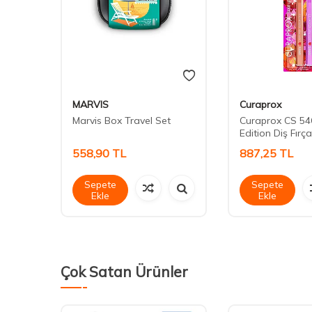
MARVIS
Curaprox
 - M
Marvis Box Travel Set
Curaprox CS 54
Edition Diş Fırças
558,90
TL
887,25
TL
Sepete
Sepete
Ekle
Ekle
Çok Satan Ürünler