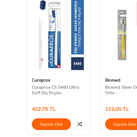
Curaprox
Biomed
le Diş
Curaprox CS 5460 Ultra
Biomed Silver Di
Soft Diş Fırçası
Orta -
422,75
TL
112,00
TL
Sepete Ekle
Sepete Ekle