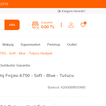
EDİYE
Kargom Nerede?
Sepetim
0
ARA
0,00
TL
0
Makyaj
Süpermarket
Petshop
Outlet
6750 - Soft - Blue - Tutucu Hediyeli
istribütör Garantisi
iş Fırçası 6750 - Soft - Blue - Tutucu
Barkod:
4260689830480