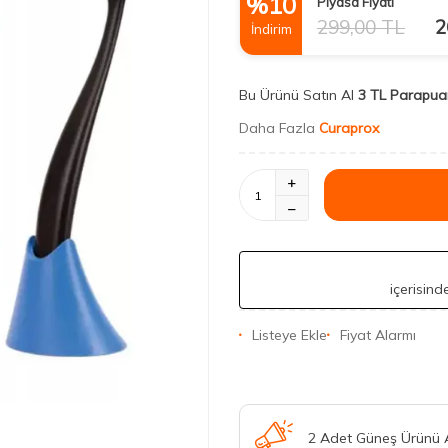
%
10
Piyasa Fiyatı
299,00
TL
2
İndirim
Bu Ürünü Satın Al
3 TL Parapua
Daha Fazla
Curaprox
içerisin
Listeye Ekle
Fiyat Alarmı
2 Adet Güneş Ürünü