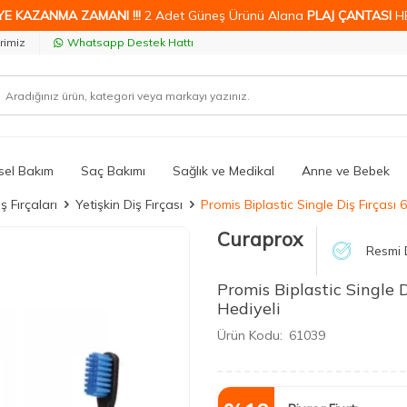
YE KAZANMA ZAMANI !!!
2 Adet Güneş Ürünü Alana
PLAJ ÇANTASI
H
rimiz
Whatsapp Destek Hattı
isel Bakım
Saç Bakımı
Sağlık ve Medikal
Anne ve Bebek
ş Fırçaları
Yetişkin Diş Fırçası
Promis Biplastic Single Diş Fırçası 
Curaprox
Resmi D
Promis Biplastic Single D
Hediyeli
Ürün Kodu:
61039