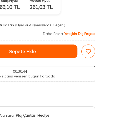
Satış Fiyatı
Havale Fiyatı
69,10
TL
261,03
TL
n
Kazan
(Üyelikli Alışverişlerde Geçerli)
Daha Fazla
Yetişkin Diş Fırçası
Sepete Ekle
00
:30
:42
de sipariş verirsen bugün kargoda
 Alanlara
Plaj Çantası Hediye