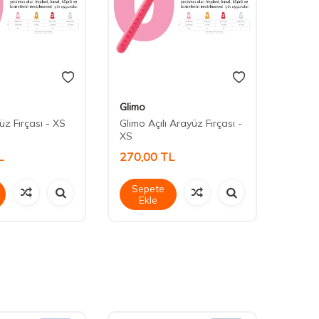
Glimo
Glimo
üz Fırçası - XS
Glimo Açılı Arayüz Fırçası -
Glimo
XS
Floss)
L
270,00
TL
3.92
Sepete
Sep
Ekle
Ek