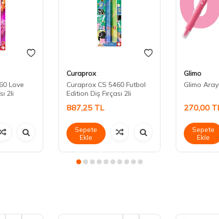
Curaprox
Glimo
60 Love
Curaprox CS 5460 Futbol
Glimo Aray
ı 2li
Edition Diş Fırçası 2li
887,25
TL
270,00
T
Sepete
Sepete
Ekle
Ekle