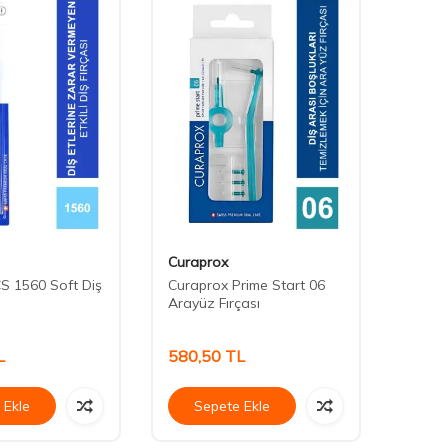
Curaprox
Curap
S 1560 Soft Diş
Curaprox Prime Start 06
Curap
Arayüz Fırçası
Soft D
L
580,50
TL
523,
 Ekle
Sepete Ekle
Se