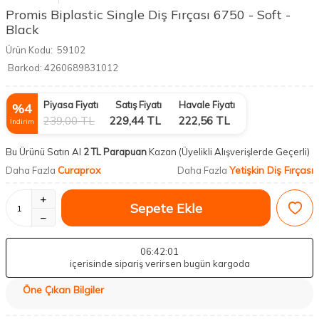
Promis Biplastic Single Diş Fırçası 6750 - Soft -
Black
Ürün Kodu:
59102
Barkod:
4260689831012
Piyasa Fiyatı
Satış Fiyatı
Havale Fiyatı
%
4
239,00
TL
229,44
TL
222,56
TL
İndirim
Bu Ürünü Satın Al
2 TL Parapuan
Kazan
(Üyelikli Alışverişlerde Geçerli)
Curaprox
Yetişkin Diş Fırçası
Daha Fazla
Daha Fazla
Sepete Ekle
06
:42
:00
içerisinde sipariş verirsen bugün kargoda
Öne Çıkan Bilgiler