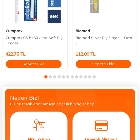
Curaprox
Biomed
Curaprox CS 5460 Ultra Soft Diş
Biomed Silver Diş Fırçası - Orta
Fırçası
-
422,75
TL
112,00
TL
Sepete Ekle
Sepete Ekle
Neden Biz?
Bizleri tercih etmeniz için geçerli birkaç sebep.
Hızlı Kargo
Güvenli Alışveriş