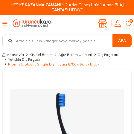
HEDİYE KAZANMA ZAMANI !!!
2 Adet Güneş Ürünü Alana
PLAJ
ÇANTASI
HEDİYE
0
0
ARA
Anasayfa
Kişisel Bakım
Ağız Bakım Ürünleri
Diş Fırçaları
Yetişkin Diş Fırçası
Promis Biplastic Single Diş Fırçası 6750 - Soft - Black