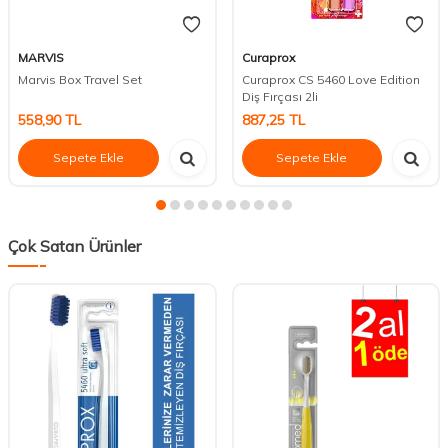
MARVIS
Curaprox
Marvis Box Travel Set
Curaprox CS 5460 Love Edition
Diş Fırçası 2li
558,90
TL
887,25
TL
Sepete Ekle
Sepete Ekle
Çok Satan Ürünler