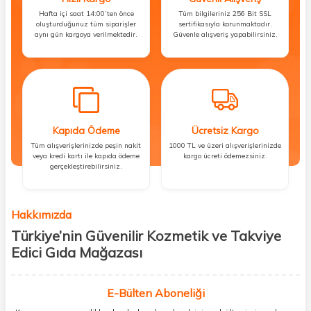
Hafta içi saat 14:00’ten önce
Tüm bilgileriniz 256 Bit SSL
oluşturduğunuz tüm siparişler
sertifikasıyla korunmaktadır.
aynı gün kargoya verilmektedir.
Güvenle alışveriş yapabilirsiniz.
Kapıda Ödeme
Ücretsiz Kargo
Tüm alışverişlerinizde peşin nakit
1000 TL ve üzeri alışverişlerinizde
veya kredi kartı ile kapıda ödeme
kargo ücreti ödemezsiniz.
gerçekleştirebilirsiniz.
Hakkımızda
Türkiye’nin Güvenilir Kozmetik ve Takviye
Edici Gıda Mağazası
Güzellik, sağlık ve iyi hissetmek herkesin hakkı! Biz de bu vizyonla, hem
kişisel bakım hem de takviye edici gıda ürünlerini sizlerle
E-Bülten Aboneliği
buluşturuyoruz. Artık mağaza mağaza dolaşmanıza gerek yok;