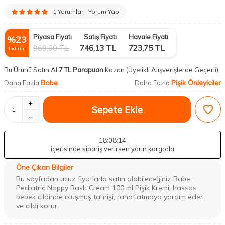
1 Yorumlar
Yorum Yap
Piyasa Fiyatı
Satış Fiyatı
Havale Fiyatı
%
23
969,00
TL
746,13
TL
723,75
TL
İndirim
Bu Ürünü Satın Al
7 TL Parapuan
Kazan
(Üyelikli Alışverişlerde Geçerli)
Babe
Pişik Önleyiciler
Daha Fazla
Daha Fazla
Sepete Ekle
18
:08
:13
içerisinde sipariş verirsen yarın kargoda
Öne Çıkan Bilgiler
Bu sayfadan ucuz fiyatlarla satın alabileceğiniz Babe
Pediatric Nappy Rash Cream 100 ml Pişik Kremi, hassas
bebek cildinde oluşmuş tahrişi, rahatlatmaya yardım eder
ve cildi korur.