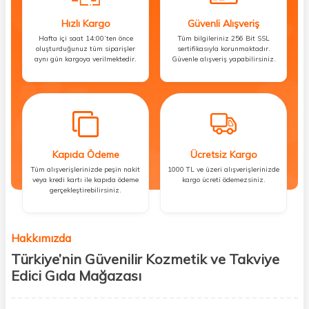
Hızlı Kargo
Güvenli Alışveriş
Hafta içi saat 14:00’ten önce
Tüm bilgileriniz 256 Bit SSL
oluşturduğunuz tüm siparişler
sertifikasıyla korunmaktadır.
aynı gün kargoya verilmektedir.
Güvenle alışveriş yapabilirsiniz.
Kapıda Ödeme
Ücretsiz Kargo
Tüm alışverişlerinizde peşin nakit
1000 TL ve üzeri alışverişlerinizde
veya kredi kartı ile kapıda ödeme
kargo ücreti ödemezsiniz.
gerçekleştirebilirsiniz.
Hakkımızda
Türkiye’nin Güvenilir Kozmetik ve Takviye
Edici Gıda Mağazası
Güzellik, sağlık ve iyi hissetmek herkesin hakkı! Biz de bu vizyonla, hem