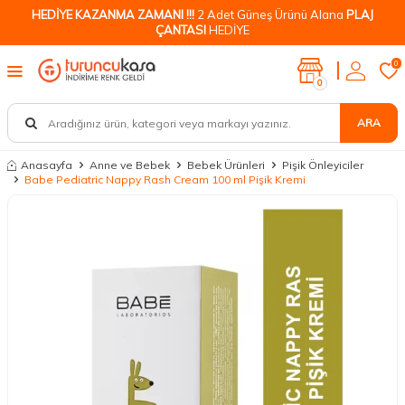
HEDİYE KAZANMA ZAMANI !!!
2 Adet Güneş Ürünü Alana
PLAJ
ÇANTASI
HEDİYE
0
0
ARA
Anasayfa
Anne ve Bebek
Bebek Ürünleri
Pişik Önleyiciler
Babe Pediatric Nappy Rash Cream 100 ml Pişik Kremi