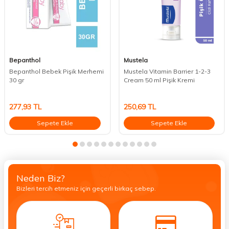
Bepanthol
Mustela
Bepanthol Bebek Pişik Merhemi
Mustela Vitamin Barrier 1-2-3
30 gr
Cream 50 ml Pişik Kremi
277,93
TL
250,69
TL
Sepete Ekle
Sepete Ekle
Neden Biz?
Bizleri tercih etmeniz için geçerli birkaç sebep.