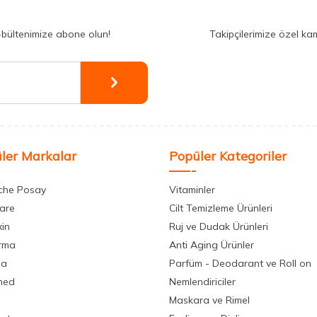
-bültenimize abone olun!
Takipçilerimize özel ka
ler Markalar
Popüler Kategoriler
che Posay
Vitaminler
care
Cilt Temizleme Ürünleri
xin
Ruj ve Dudak Ürünleri
rma
Anti Aging Ürünler
la
Parfüm - Deodarant ve Roll on
med
Nemlendiriciler
Maskara ve Rimel