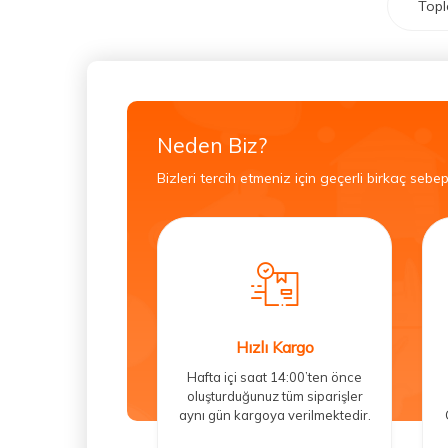
Top
Neden Biz?
Bizleri tercih etmeniz için geçerli birkaç sebep
Hızlı Kargo
Hafta içi saat 14:00’ten önce
oluşturduğunuz tüm siparişler
aynı gün kargoya verilmektedir.