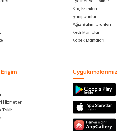
aton
Eyeliner ve Dipliner
Saç Kremleri
e
Şampuanlar
Ağız Bakım Ürünleri
y
Kedi Mamaları
te
Köpek Mamaları
 Erişim
Uygulamalarımız
m
i Hizmetleri
ş Takibi
m