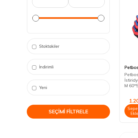
Stoktakiler
İndirimli
Petbo
Petbos
İstiri
M 60*
Yeni
1.2
Sepe
SEÇIMI FILTRELE
Ekl