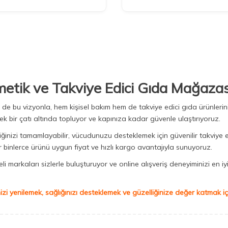
metik ve Takviye Edici Gıda Mağazas
Biz de bu vizyonla, hem kişisel bakım hem de takviye edici gıda ürünler
ek bir çatı altında topluyor ve kapınıza kadar güvenle ulaştırıyoruz.
iğinizi tamamlayabilir, vücudunuzu desteklemek için güvenilir takviye e
binlerce ürünü uygun fiyat ve hızlı kargo avantajıyla sunuyoruz.
 markaları sizlerle buluşturuyor ve online alışveriş deneyiminizi en iyi 
izi yenilemek, sağlığınızı desteklemek ve güzelliğinize değer katmak için