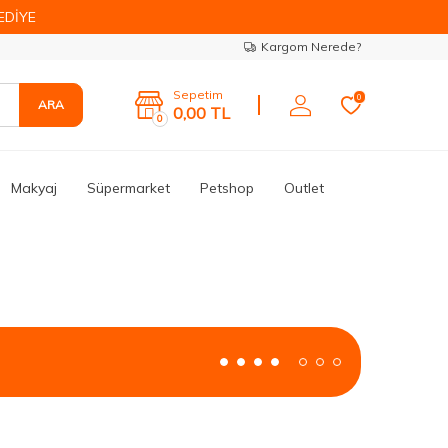
EDİYE
Kargom Nerede?
Sepetim
0
ARA
0,00
TL
0
Makyaj
Süpermarket
Petshop
Outlet