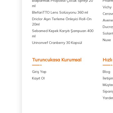
Balparmak Propolisli Çocuk Spreyi 20
Pharm
ml
Vichy
BlefariTTO Lens Solüsyonu 360 ml
Cerav
Driclor Aşırı Terleme Önleyici Roll-On
Avene
20ml
Ducra
Sebamed Kepek Karşıtı Şampuan 400
Solan
ml
Nuxe
Urinonvef Cranberry 30 Kapsül
Turuncukasa Kurumsal
Hızlı
Giriş Yap
Blog
Kayıt Ol
İletişi
Müşter
Sipari
Yardı