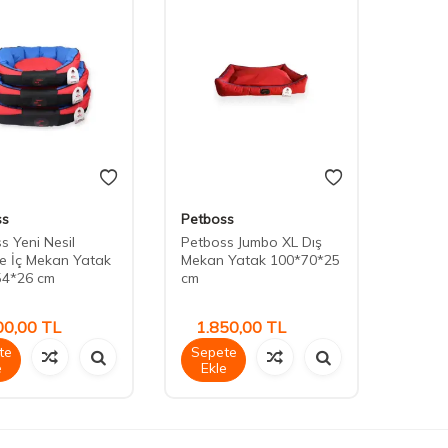
ss
Petboss
s Yeni Nesil
Petboss Jumbo XL Dış
dye İç Mekan Yatak
Mekan Yatak 100*70*25
54*26 cm
cm
00,00
TL
1.850,00
TL
te
Sepete
e
Ekle