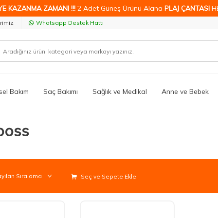
YE KAZANMA ZAMANI !!!
2 Adet Güneş Ürünü Alana
PLAJ ÇANTASI
H
rimiz
Whatsapp Destek Hattı
isel Bakım
Saç Bakımı
Sağlık ve Medikal
Anne ve Bebek
boss
Seç ve Sepete Ekle