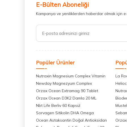
E-Bülten Aboneliği
Kampanya ve yeniliklerden haberdar olmak için e
Popüler Ürünler
Popü
Nutraxin Magnesium Complex Vitamin
La Ro
Newday Magnezyum Complex
Helio
Orzax Ocean Extramag 90 Tablet
Nutra
Orzax Ocean D3K2 Damla 20 ML
Biode
Nbt Life Berliv 60 Kapsül
Muste
Sorvagen Sitikolin DHA Omega
Seba
Ocean Astaksantin Doğal Antioksidan
Orzax