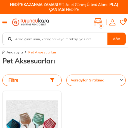
HEDİYE KAZANMA ZAMANI !!!
2 Adet Güneş Ürünü Alana
PLAJ
ÇANTASI
HEDİYE
0
0
ARA
Anasayfa
Pet Aksesuarları
Pet Aksesuarları
Filtre