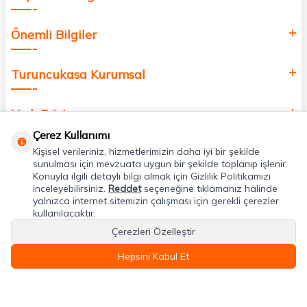
Önemli Bilgiler
Turuncukasa Kurumsal
Hızlı Erişim
Çerez Kullanımı
Kişisel verileriniz, hizmetlerimizin daha iyi bir şekilde
Uygulamalarımız
sunulması için mevzuata uygun bir şekilde toplanıp işlenir.
Konuyla ilgili detaylı bilgi almak için Gizlilik Politikamızı
inceleyebilirsiniz.
Reddet
seçeneğine tıklamanız halinde
Adres & İletişim
yalnızca internet sitemizin çalışması için gerekli çerezler
kullanılacaktır.
Çerezleri Özelleştir
Hepsini Kabul Et
T
-Soft
E-Ticaret
Sistemleriyle Hazırlanmıştır.