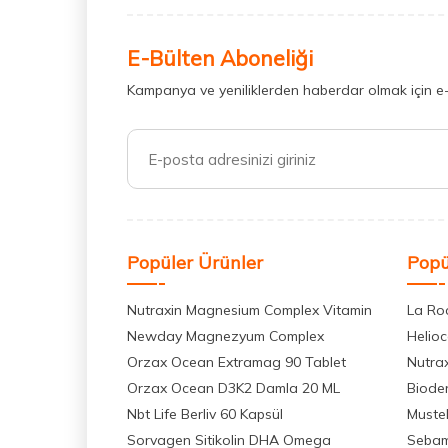
E-Bülten Aboneliği
Kampanya ve yeniliklerden haberdar olmak için e
Popüler Ürünler
Popü
Nutraxin Magnesium Complex Vitamin
La Ro
Newday Magnezyum Complex
Helio
Orzax Ocean Extramag 90 Tablet
Nutra
Orzax Ocean D3K2 Damla 20 ML
Biode
Nbt Life Berliv 60 Kapsül
Muste
Sorvagen Sitikolin DHA Omega
Seba