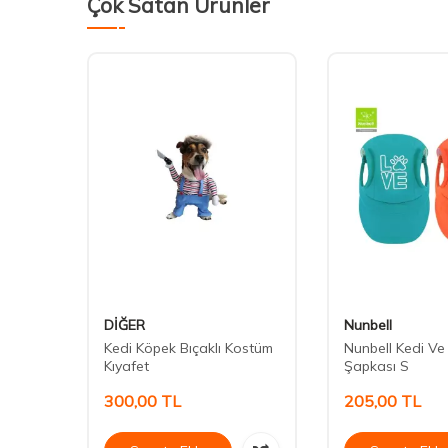
Çok Satan Ürünler
DİĞER
Nunbell
ek
Kedi Köpek Bıçaklı Kostüm
Nunbell Kedi Ve
Kıyafet
Şapkası S
300,00
TL
205,00
TL