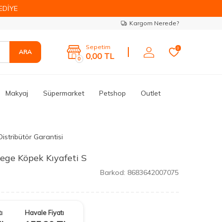
EDİYE
Kargom Nerede?
Sepetim
0
ARA
0,00
TL
0
Makyaj
Süpermarket
Petshop
Outlet
istribütör Garantisi
ege Köpek Kıyafeti S
Barkod:
8683642007075
ı
Havale Fiyatı