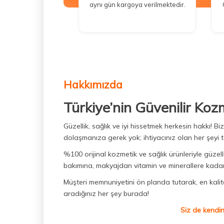
aynı gün kargoya verilmektedir.
Hakkımızda
Türkiye’nin Güvenilir Koz
Güzellik, sağlık ve iyi hissetmek herkesin hakkı! 
dolaşmanıza gerek yok; ihtiyacınız olan her şeyi t
%100 orijinal kozmetik ve sağlık ürünleriyle güzell
bakımına, makyajdan vitamin ve minerallere kadar 
Müşteri memnuniyetini ön planda tutarak, en kaliteli
aradığınız her şey burada!
Siz de kendin