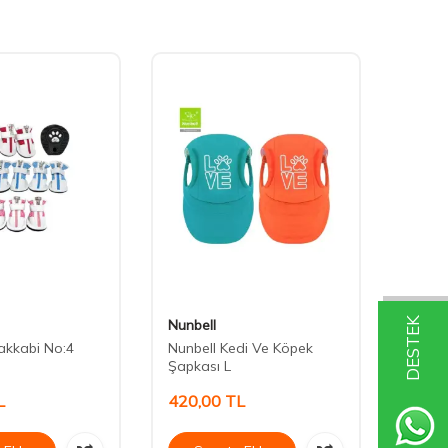
DESTEK
Nunbell
Nunbe
akkabi No:4
Nunbell Kedi Ve Köpek
Nunbe
Şapkası L
Şapka
L
420,00
TL
310,