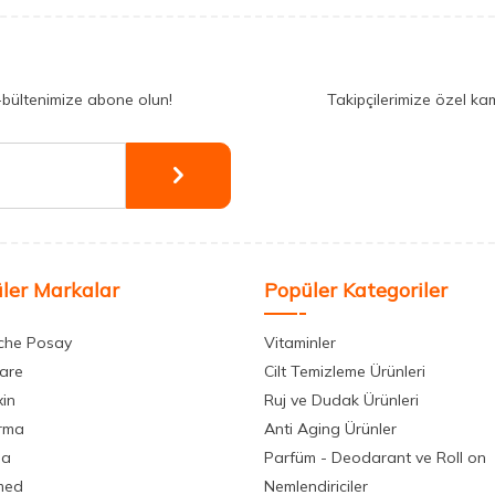
-bültenimize abone olun!
Takipçilerimize özel ka
ler Markalar
Popüler Kategoriler
che Posay
Vitaminler
care
Cilt Temizleme Ürünleri
xin
Ruj ve Dudak Ürünleri
rma
Anti Aging Ürünler
la
Parfüm - Deodarant ve Roll on
med
Nemlendiriciler