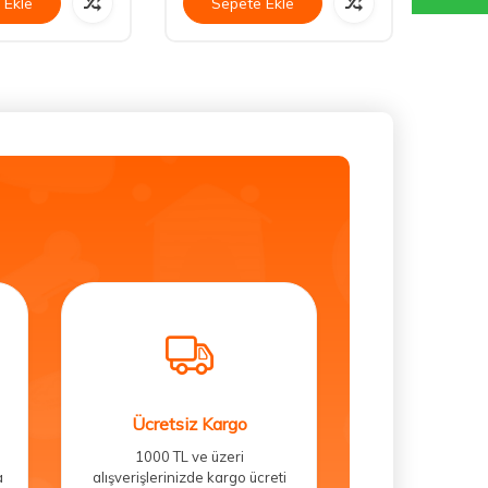
 Ekle
Sepete Ekle
Se
Ücretsiz Kargo
1000 TL ve üzeri
a
alışverişlerinizde kargo ücreti