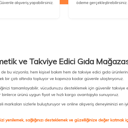
Güvenle alışveriş yapabilirsiniz.
ödeme gerçekleştirebilirsiniz.
metik ve Takviye Edici Gıda Mağazas
Biz de bu vizyonla, hem kişisel bakım hem de takviye edici gıda ürünler
ek bir çatı altında topluyor ve kapınıza kadar güvenle ulaştırıyoruz.
iğinizi tamamlayabilir, vücudunuzu desteklemek için güvenilir takviye e
binlerce ürünü uygun fiyat ve hızlı kargo avantajıyla sunuyoruz.
 markaları sizlerle buluşturuyor ve online alışveriş deneyiminizi en iyi 
izi yenilemek, sağlığınızı desteklemek ve güzelliğinize değer katmak için