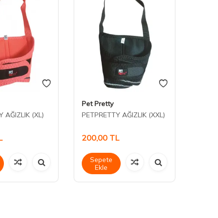
Pet Pretty
Nunbe
 AĞIZLIK (XL)
PETPRETTY AĞIZLIK (XXL)
Nunbe
Şapka
L
200,00
TL
205,
Sepete
Sep
Ekle
Ek