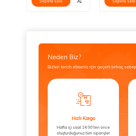
Sepete Ekle
Sepete Ekle
Neden Biz?
Bizleri tercih etmeniz için geçerli birkaç sebep
Hızlı Kargo
Hafta içi saat 14:00’ten önce
oluşturduğunuz tüm siparişler