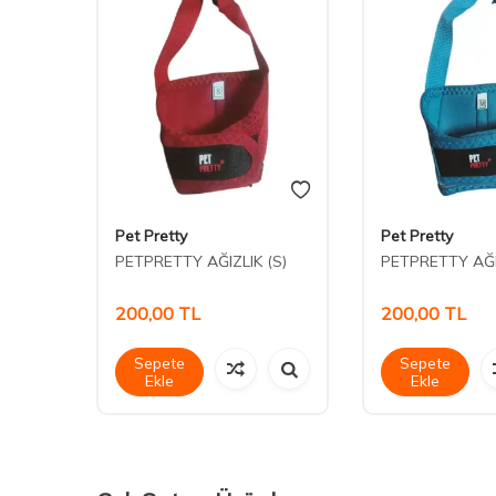
Pet Pretty
Pet Pretty
ızı
PETPRETTY AĞIZLIK (S)
PETPRETTY AĞI
200,00
TL
200,00
TL
Sepete
Sepete
Ekle
Ekle