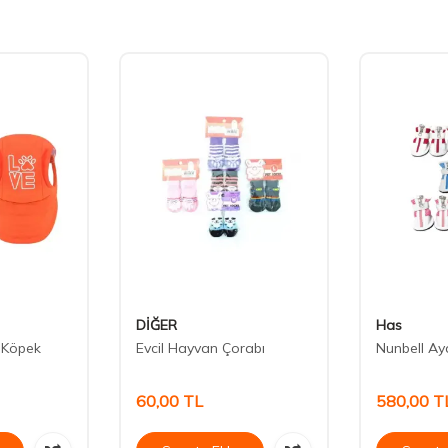
DİĞER
Has
 Köpek
Evcil Hayvan Çorabı
Nunbell Ay
60,00
TL
580,00
T