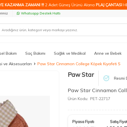
YE KAZANMA ZAMANI !!!
2 Adet Güneş Ürünü Alana
PLAJ ÇANTASI
H
rimiz
Whatsapp Destek Hattı
isel Bakım
Saç Bakımı
Sağlık ve Medikal
Anne ve Bebek
i ve Aksesuarları
Paw Star Cinnamon College Köpek Kıyafeti S
Paw Star
Resmi D
Paw Star Cinnamon Coll
Ürün Kodu:
PET-22717
Piyasa Fiyatı
Satış Fiyat