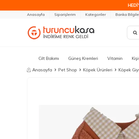
HEDİ
Anasayfa
Siparişlerim
Kategoriler
Banka Bilgile
Cilt Bakımı
Güneş Kremleri
Vitamin
Kiş
Anasayfa
Pet Shop
Köpek Ürünleri
Köpek Giys